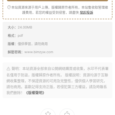
本站資源來源于用戶上傳，版權歸原作者所有，本站隻收取管理維
護費用，若您的權益受到侵害，請盡快
發起投訴
大小：
24.00MB
格式：
pdf
版權：
僅供學習，請勿商用
解壓密碼：
www.bimzyw.com
聲明：本站資源全部來自公開網絡購買或收集，水印不代表署
名僅用于防盜，版權歸原作者所有。 版權說明：資源均源于互聯
網收集整理，不保證資源的可用及完整性，僅供個人學習研究，
請勿商用。喜歡記得支持正版，若侵犯第三方權益，請及時聯系
我們删除！
《版權聲明》