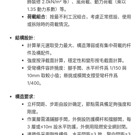
飾裝修 2.0kN/m² 等）、風荷載、動力荷載（乘以
1.35 動力系數）等。
荷載組合
：按最不利工況組合，考慮正常搭設、使用
或拆除時的荷載情況。
結構設計
：
計算單元選取受力最大、構造薄弱或有集中荷載的杆
件及構配件。
強度按淨截面計算，穩定性和變形按毛截面計算。
受彎構件容許撓度：腳手闆、水平杆件爲 1/150 與
10mm 取較小值；懸挑或模闆支撐受彎杆件爲
1/400。
構造要求
：
立杆間距、步距由設計确定，節點需具備足夠強度和
剛度。
作業層需滿鋪腳手闆，外側設防護欄杆和擋腳闆，每
3 層或≤10m 設水平防護，外側用阻燃安全網封閉。
連牆件采用剛性構件，水平間距≤3 跨、豎向間距≤3