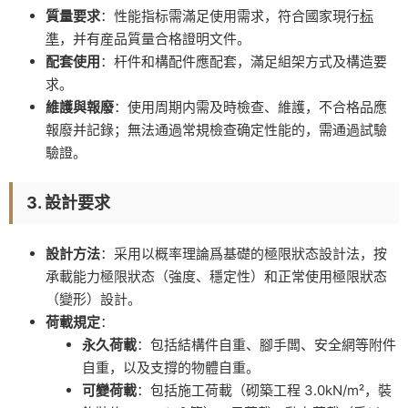
質量要求
：性能指标需滿足使用需求，符合國家現行
标
準
，并有産品質量合格證明文件。
配套使用
：杆件和構配件應配套，滿足組架方式及構造要
求。
維護與報廢
：使用周期内需及時檢查、維護，不合格品應
報廢并記錄；無法通過常規檢查确定性能的，需通過試驗
驗證。
3. 設計要求
設計方法
：采用以概率理論爲基礎的極限狀态設計法，按
承載能力極限狀态（強度、穩定性）和正常使用極限狀态
（變形）設計。
荷載規定
：
永久荷載
：包括結構件自重、腳手闆、安全網等附件
自重，以及支撐的物體自重。
可變荷載
：包括施工荷載（砌築工程 3.0kN/m²，裝