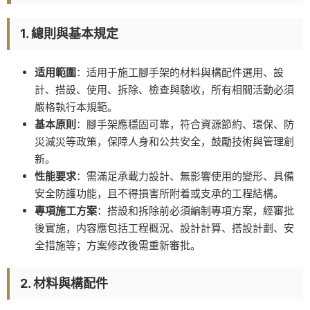
1. 總則與基本規定
适用範圍
：适用于施工腳手架的材料與構配件選用、設
計、搭設、使用、拆除、檢查與驗收，所有相關活動必須
嚴格執行本規範。
基本原則
：腳手架應穩固可靠，符合資源節約、環保、防
災減災等政策，保障人身和公共安全，鼓勵技術與管理創
新。
性能要求
：需滿足承載力設計、無影響使用的變形、具備
安全防護功能，且不得損害所附着或支承的工程結構。
專項施工方案
：搭設和拆除前必須編制專項方案，經審批
後實施，内容應包括工程概況、設計計算、搭設計劃、安
全措施等；方案修改後需重新審批。
2. 材料與構配件