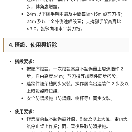
步，轉角處增設。
24m 以下腳手架兩端及中間每隔≤15m 設剪刀撐；
24m 及以上全外側連續設置；支撐腳手架高寬比
≤3.0，設豎向和水平剪刀撐。
4. 搭設、使用與拆除
搭設要求
：
按順序搭設，一次搭設高度不超過最上層連牆件 2
步，自由高度≤4m；剪刀撐等加固件同步搭設。
連牆件随架體同步安裝，操作層高出連牆件 2 步及以
上時設臨時拉結。
安全防護設施（防護網、欄杆等）同步安裝。
使用要求
：
作業層荷載不超過設計值，6 級及以上大風、雷雨天
氣停止架上作業；雨、雪後采取防滑措施。