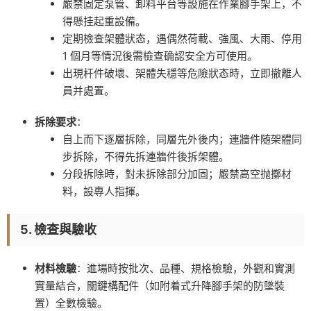
嚴禁固定泵管、卸料平台等設施在作業腳手架上，不
得懸挂起重設備。
定期檢查架體狀态，遇偶然荷載、強風、大雨、停用
1 個月等情況後需檢查确認安全方可使用。
出現杆件破壞、架體失穩等危險狀态時，立即撤離人
員并處置。
拆除要求
：
自上而下逐層拆除，同層先外後内；連牆件随架體同
步拆除，不得先拆連牆件後拆架體。
分段拆除時，對未拆除部分加固；嚴禁高空抛擲材
料，設專人指揮。
5. 檢查與驗收
材料檢驗
：進場時按批次、品種、規格檢驗，外觀和實測
實量結合，關鍵構配件（如附着式升降腳手架的防墜裝
置）全數檢驗。