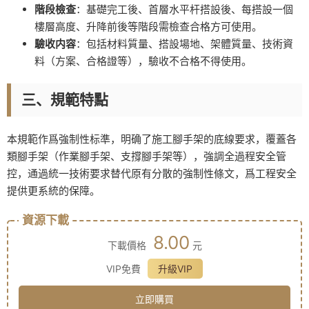
階段檢查
：基礎完工後、首層水平杆搭設後、每搭設一個
樓層高度、升降前後等階段需檢查合格方可使用。
驗收内容
：包括材料質量、搭設場地、架體質量、技術資
料（方案、合格證等），驗收不合格不得使用。
三、規範特點
本規範作爲強制性标準，明确了施工腳手架的底線要求，覆蓋各
類腳手架（作業腳手架、支撐腳手架等），強調全過程安全管
控，通過統一技術要求替代原有分散的強制性條文，爲工程安全
提供更系統的保障。
資源下載
8.00
下載價格
元
VIP免費
升級VIP
立即購買