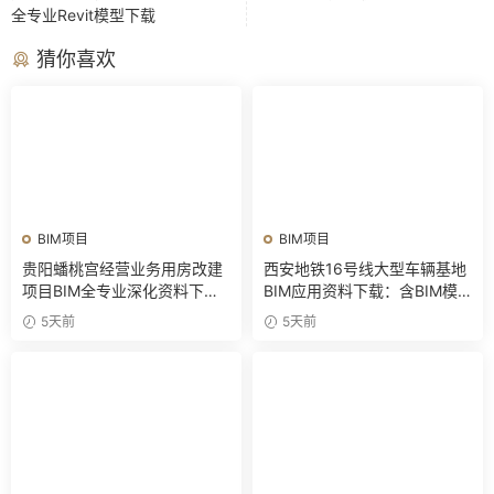
全专业Revit模型下载
猜你喜欢
BIM项目
BIM项目
贵阳蟠桃宫经营业务用房改建
西安地铁16号线大型车辆基地
项目BIM全专业深化资料下
BIM应用资料下载：含BIM模
载：含模型、汇报PPT及演示
型、汇报PPT及演示视频
5天前
5天前
视频