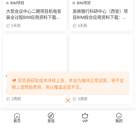
BIM项目
BIM项目
大型会议中心二期项目机电安
浙商银行科研中心（西安）项
装全过程BIM应用资料下载：
目BIM综合应用资料下载：含
含BIM模型、汇报PPT及视频
全套BIM模型、汇报PPT
5天前
5天前
BIM项目
BIM项目
因资源获取成本持续上涨，本站为维持正常运营，将不定
【含全套BIM模型】 杭衢铁路
泾河大桥项目施工阶段BIM技
期上调赞助费用，用以覆盖运营开支。
连续梁0#块BIM应用成果｜钢
术应用（含全套BIM模型、汇
筋与预应力深化施工实战资料
报PPT及演示视频）
3周前
3周前
评论
0
首页
发现
VIP
我的
请先
登录