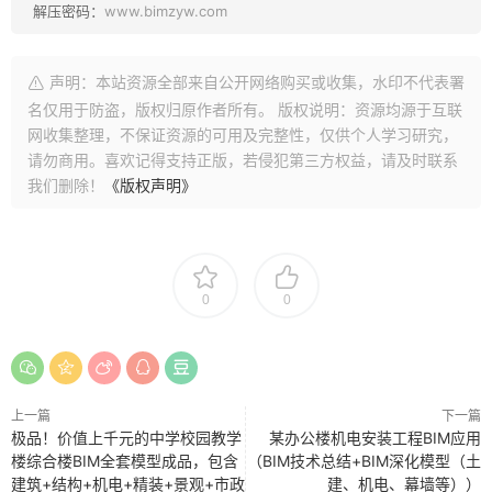
解压密码：
www.bimzyw.com
声明：本站资源全部来自公开网络购买或收集，水印不代表署
名仅用于防盗，版权归原作者所有。 版权说明：资源均源于互联
网收集整理，不保证资源的可用及完整性，仅供个人学习研究，
请勿商用。喜欢记得支持正版，若侵犯第三方权益，请及时联系
我们删除！
《版权声明》
0
0
上一篇
下一篇
极品！价值上千元的中学校园教学
某办公楼机电安装工程BIM应用
楼综合楼BIM全套模型成品，包含
（BIM技术总结+BIM深化模型（土
建筑+结构+机电+精装+景观+市政
建、机电、幕墙等））