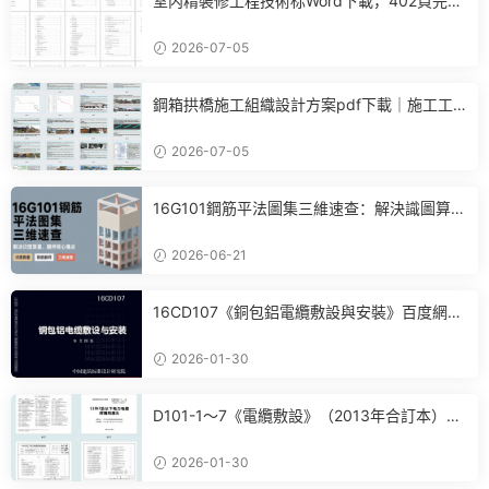
室内精裝修工程技術标Word下載，402頁完整
施工方案可直接參考
2026-07-05
鋼箱拱橋施工組織設計方案pdf下載｜施工工
藝+進度計劃+BIM布置全套參考
2026-07-05
16G101鋼筋平法圖集三維速查：解決識圖算
量、翻樣核心痛點
2026-06-21
16CD107《銅包鋁電纜敷設與安裝》百度網盤
PDF電子版下載
2026-01-30
D101-1～7《電纜敷設》（2013年合訂本）百
度網盤PDF電子版下載
2026-01-30