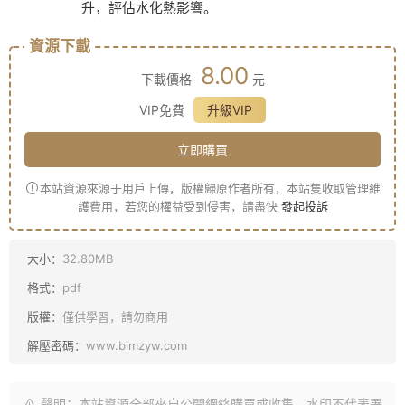
升，評估水化熱影響。
資源下載
8.00
下載價格
元
VIP免費
升級VIP
立即購買
本站資源來源于用戶上傳，版權歸原作者所有，本站隻收取管理維
護費用，若您的權益受到侵害，請盡快
發起投訴
大小：
32.80MB
格式：
pdf
版權：
僅供學習，請勿商用
解壓密碼：
www.bimzyw.com
聲明：本站資源全部來自公開網絡購買或收集，水印不代表署