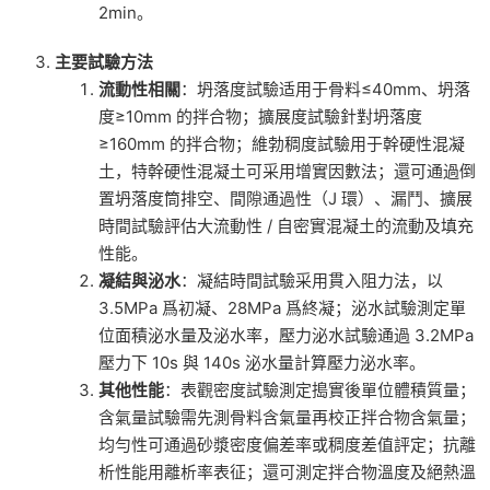
2min。
主要試驗方法
流動性相關
：坍落度試驗适用于骨料≤40mm、坍落
度≥10mm 的拌合物；擴展度試驗針對坍落度
≥160mm 的拌合物；維勃稠度試驗用于幹硬性混凝
土，特幹硬性混凝土可采用增實因數法；還可通過倒
置坍落度筒排空、間隙通過性（J 環）、漏鬥、擴展
時間試驗評估大流動性 / 自密實混凝土的流動及填充
性能。
凝結與泌水
：凝結時間試驗采用貫入阻力法，以
3.5MPa 爲初凝、28MPa 爲終凝；泌水試驗測定單
位面積泌水量及泌水率，壓力泌水試驗通過 3.2MPa
壓力下 10s 與 140s 泌水量計算壓力泌水率。
其他性能
：表觀密度試驗測定搗實後單位體積質量；
含氣量試驗需先測骨料含氣量再校正拌合物含氣量；
均勻性可通過砂漿密度偏差率或稠度差值評定；抗離
析性能用離析率表征；還可測定拌合物溫度及絕熱溫