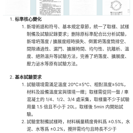
标準核心變化
新增術語和符号、基本規定章節，統一了取樣、試樣
制備及試驗記錄要求；删除原标準配合比分析試驗，
新增坍落度 / 擴展度經時損失、倒置坍落度筒排空、
間隙通過性、漏鬥、擴展時間、均勻性、抗離析、溫
度、絕熱溫升等試驗方法，完善了坍落度、擴展度、
壓力泌水等原有試驗方法。
基本試驗要求
試驗環境需滿足溫度 20℃±5℃、相對濕度≥50%，
材料及設備溫度宜與環境一緻；取樣需從同一盤 / 車
混凝土的 1/4、1/2、3/4 處采集，取樣量不少于試驗
用量 1.5 倍且不小于 20L，取樣後 5min 内開始試
驗。
試驗室制備試樣時，材料稱量精度骨料爲 ±0.5%，水
泥、水等爲 ±0.2%，攪拌需均勻且時長不少于