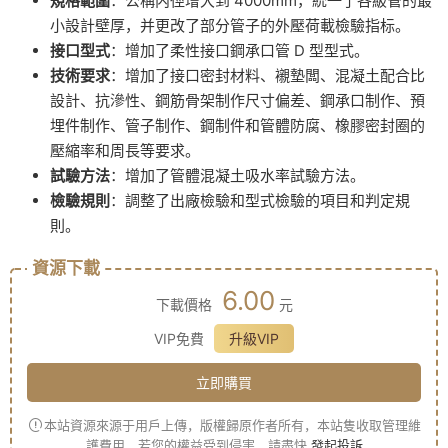
規格範圍
：公稱内徑增大到 4000mm，統一了各級管的最
小設計壁厚，并更改了部分管子的外壓荷載檢驗指标。
接口型式
：增加了柔性接口鋼承口管 D 型型式。
技術要求
：增加了接口密封材料、襯墊闆、混凝土配合比
設計、抗滲性、鋼筋骨架制作尺寸偏差、鋼承口制作、預
埋件制作、管子制作、鋼制件和管體防腐、橡膠密封圈的
壓縮率和周長等要求。
試驗方法
：增加了管體混凝土吸水率試驗方法。
檢驗規則
：調整了出廠檢驗和型式檢驗的項目和判定規
則。
資源下載
6.00
下載價格
元
VIP免費
升級VIP
立即購買
本站資源來源于用戶上傳，版權歸原作者所有，本站隻收取管理維
護費用，若您的權益受到侵害，請盡快
發起投訴