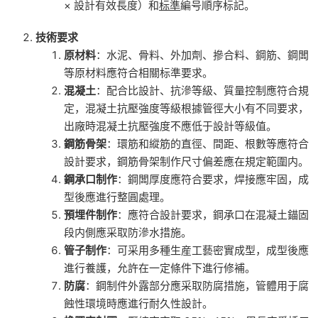
× 設計有效長度）和
标準
編号順序标記。
技術要求
原材料
：水泥、骨料、外加劑、摻合料、鋼筋、鋼闆
等原材料應符合相關标準要求。
混凝土
：配合比設計、抗滲等級、質量控制應符合規
定，混凝土抗壓強度等級根據管徑大小有不同要求，
出廠時混凝土抗壓強度不應低于設計等級值。
鋼筋骨架
：環筋和縱筋的直徑、間距、根數等應符合
設計要求，鋼筋骨架制作尺寸偏差應在規定範圍内。
鋼承口制作
：鋼闆厚度應符合要求，焊接應牢固，成
型後應進行整圓處理。
預埋件制作
：應符合設計要求，鋼承口在混凝土錨固
段内側應采取防滲水措施。
管子制作
：可采用多種生産工藝密實成型，成型後應
進行養護，允許在一定條件下進行修補。
防腐
：鋼制件外露部分應采取防腐措施，管體用于腐
蝕性環境時應進行耐久性設計。