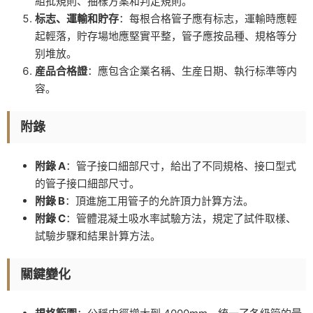
組批規則、抽樣方案和判定規則。
标志、運輸和貯存
：每根合格管子應有标志，運輸時應輕
起輕落，貯存場地應堅實平整，管子應按品種、規格等分
别堆放。
産品合格證
：應包含企業名稱、生産日期、執行标準等内
容。
附錄
附錄 A
：管子接口細部尺寸，給出了不同規格、接口型式
的管子接口細部尺寸。
附錄 B
：頂進施工用管子的允許頂力計算方法。
附錄 C
：管體混凝土吸水率試驗方法，規定了試件取樣、
試驗步驟和結果計算方法。
關鍵變化