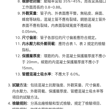
橡膠密封圈
：壓縮率宜取 35%~45%，周長宜爲插口
工作面周長的 0.8~0.88。
外觀質量
：管子内、外表面應平整，無粘皮、麻面、
蜂窩等缺陷，混凝土管不應有裂縫，鋼筋混凝土管外
表面不應有裂縫，内表面裂縫寬度不應超過
0.05mm。
尺寸偏差
：管子各部位的尺寸偏差應符合規定。
内水壓力和外壓荷載
：應符合表 1、表 2 規定的檢驗
指标。
保護層厚度
：環筋的内、外混凝土保護層厚度不應小
于 20mm，縱筋的内混凝土保護層厚度不應小于
15mm。
管體混凝土吸水率
：不應大于 6.0%。
試驗方法
：包括混凝土抗壓強度、外觀質量、尺寸偏差、
内水壓力、外壓荷載、保護層厚度、管體混凝土吸水率等
項目的試驗方法。
檢驗規則
：分爲出廠檢驗和型式檢驗，規定了檢驗項目、