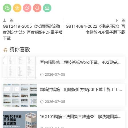
上一篇
下一篇
GBT2419-2005《水泥膠砂流動
GBT14684-2022《建設用砂》百
度測定方法》百度網盤PDF電子版
度網盤PDF電子版下載
下載
猜你喜歡
室内精裝修工程技術标Word下載，402頁完整
施工方案可直接參考
2026-07-05
鋼箱拱橋施工組織設計方案pdf下載｜施工工
藝+進度計劃+BIM布置全套參考
2026-07-05
16G101鋼筋平法圖集三維速查：解決識圖算
量、翻樣核心痛點