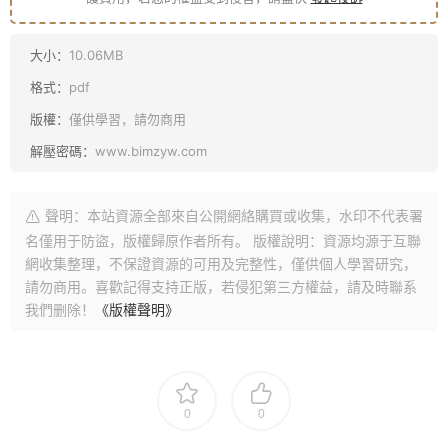
大小：
10.06MB
格式：
pdf
版權：
僅供學習，請勿商用
解壓密碼：
www.bimzyw.com
聲明：本站資源全部來自公開網絡購買或收集，水印不代表署
名僅用于防盜，版權歸原作者所有。 版權說明：資源均源于互聯
網收集整理，不保證資源的可用及完整性，僅供個人學習研究，
請勿商用。喜歡記得支持正版，若侵犯第三方權益，請及時聯系
我們删除！
《版權聲明》
0
0