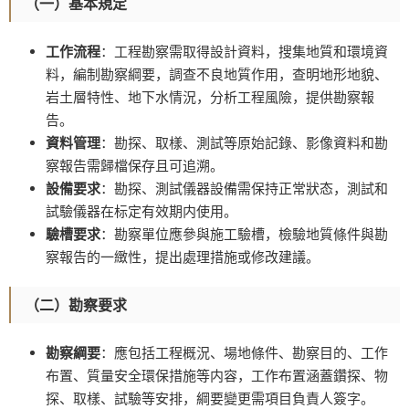
（一）基本規定
工作流程
：工程勘察需取得設計資料，搜集地質和環境資
料，編制勘察綱要，調查不良地質作用，查明地形地貌、
岩土層特性、地下水情況，分析工程風險，提供勘察報
告。
資料管理
：勘探、取樣、測試等原始記錄、影像資料和勘
察報告需歸檔保存且可追溯。
設備要求
：勘探、測試儀器設備需保持正常狀态，測試和
試驗儀器在标定有效期内使用。
驗槽要求
：勘察單位應參與施工驗槽，檢驗地質條件與勘
察報告的一緻性，提出處理措施或修改建議。
（二）勘察要求
勘察綱要
：應包括工程概況、場地條件、勘察目的、工作
布置、質量安全環保措施等内容，工作布置涵蓋鑽探、物
探、取樣、試驗等安排，綱要變更需項目負責人簽字。