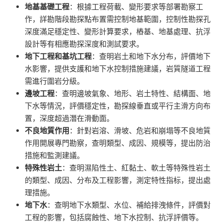
地基基礎工程
：根據工程荷載、變形要求等部署勘察工
作，詳勘階段勘探點布置需控制地基範圍，控制性勘探孔
深度滿足穩定性、變形計算要求，樁基、地基處理、抗浮
設計等有相應勘探深度和測試要求。
地下工程和基坑工程
：查明岩土和地下水分布，評價地下
水影響，提供支護和地下水控制措施建議，岩質隧道工程
需進行圍岩分級。
邊坡工程
：查明邊坡氣象、地形、岩土特性、結構面、地
下水等情況，評價穩定性，勘探線垂直或平行主滑方向布
置，深度超過潛在滑動面。
不良地質作用
：針對岩溶、滑坡、危岩和崩塌等不良地質
作用開展專門勘察，查明類型、成因、規模等，提出防治
措施和監測建議。
特殊性岩土
：查明濕陷性土、紅黏土、軟土等特殊性岩土
的類型、成因、分布及工程影響，測定特性指标，提出處
理措施。
地下水
：查明地下水類型、水位、補給排洩條件，評價對
工程的影響，包括腐蝕性、地下水控制、抗浮評價等。