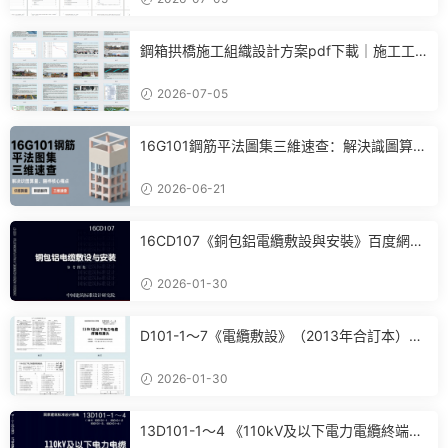
鋼箱拱橋施工組織設計方案pdf下載｜施工工
藝+進度計劃+BIM布置全套參考
2026-07-05
16G101鋼筋平法圖集三維速查：解決識圖算
量、翻樣核心痛點
2026-06-21
16CD107《銅包鋁電纜敷設與安裝》百度網盤
PDF電子版下載
2026-01-30
D101-1～7《電纜敷設》（2013年合訂本）百
度網盤PDF電子版下載
2026-01-30
13D101-1～4 《110kV及以下電力電纜終端和