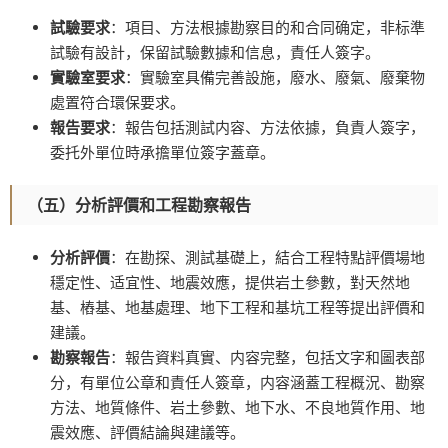
試驗要求
：項目、方法根據勘察目的和合同确定，非标準
試驗有設計，保留試驗數據和信息，責任人簽字。
實驗室要求
：實驗室具備完善設施，廢水、廢氣、廢棄物
處置符合環保要求。
報告要求
：報告包括測試内容、方法依據，負責人簽字，
委托外單位時承擔單位簽字蓋章。
（五）分析評價和工程勘察報告
分析評價
：在勘探、測試基礎上，結合工程特點評價場地
穩定性、适宜性、地震效應，提供岩土參數，對天然地
基、樁基、地基處理、地下工程和基坑工程等提出評價和
建議。
勘察報告
：報告資料真實、内容完整，包括文字和圖表部
分，有單位公章和責任人簽章，内容涵蓋工程概況、勘察
方法、地質條件、岩土參數、地下水、不良地質作用、地
震效應、評價結論與建議等。