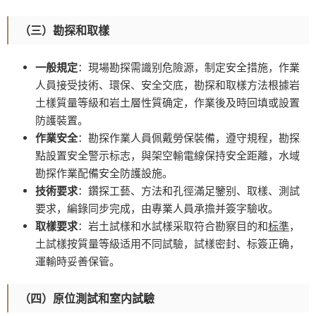
（三）勘探和取樣
一般規定
：現場勘探需識别危險源，制定安全措施，作業
人員接受技術、環保、安全交底，勘探和取樣方法根據岩
土樣質量等級和岩土層性質确定，作業後及時回填或設置
防護裝置。
作業安全
：勘探作業人員佩戴勞保裝備，遵守規程，勘探
點設置安全警示标志，與架空輸電線保持安全距離，水域
勘探作業配備安全防護設施。
技術要求
：鑽探工藝、方法和孔徑滿足鑒别、取樣、測試
要求，編錄同步完成，由專業人員承擔并簽字驗收。
取樣要求
：岩土試樣和水試樣采取符合勘察目的和
标準
，
土試樣按質量等級适用不同試驗，試樣密封、标簽正确，
運輸時妥善保管。
（四）原位測試和室内試驗