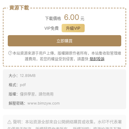
資源下載
6.00
下載價格
元
VIP免費
升級VIP
立即購買
本站資源來源于用戶上傳，版權歸原作者所有，本站隻收取管理維
護費用，若您的權益受到侵害，請盡快
發起投訴
大小：
12.89MB
格式：
pdf
版權：
僅供學習，請勿商用
解壓密碼：
www.bimzyw.com
聲明：本站資源全部來自公開網絡購買或收集，水印不代表署
名僅用于防盜，版權歸原作者所有。 版權說明：資源均源于互聯