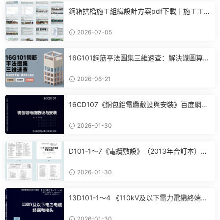
鋼箱拱橋施工組織設計方案pdf下載｜施工工
藝+進度計劃+BIM布置全套參考
2026-07-05
16G101鋼筋平法圖集三維速查：解決識圖算
量、翻樣核心痛點
2026-06-21
16CD107《銅包鋁電纜敷設與安裝》百度網盤
PDF電子版下載
2026-01-30
D101-1～7《電纜敷設》（2013年合訂本）百
度網盤PDF電子版下載
2026-01-30
13D101-1～4 《110kV及以下電力電纜終端和
接頭》(2013年合訂本)百度網盤PDF電子版下
載
2026-01-30