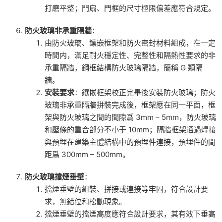
打磨平整；門扇、門框的尺寸極限偏差應符合規定。
防火玻璃非承重隔牆
：
由防火玻璃、鑲嵌框架和防火密封材料組成，在一定
時間内，滿足耐火穩定性、完整性和隔熱性要求的非
承重隔牆，鋼框結構防火玻璃隔牆，簡稱 G 類隔
牆。
安裝要求
：鑲嵌框架校正完畢後安裝防火玻璃；防火
玻璃非承重隔牆拼裝完成後，框架應在同一平面，框
架與防火玻璃之間的間隙爲 3mm – 5mm，防火玻璃
和壓條的重合部分不小于 10mm；隔牆框架通過焊接
與預埋在建築主體結構中的預埋件連接，預埋件的間
距爲 300mm – 500mm。
防火玻璃擋煙垂壁
：
擋煙垂壁的組裝、拼接或連接等牢固，符合設計要
求，無錯位和松動現象。
擋煙垂壁的擋煙高度應符合設計要求，其有效下垂高