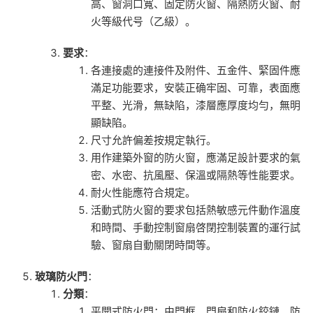
高、窗洞口寬、固定防火窗、隔熱防火窗、耐
火等級代号（乙級）。
要求
：
各連接處的連接件及附件、五金件、緊固件應
滿足功能要求，安裝正确牢固、可靠，表面應
平整、光滑，無缺陷，漆層應厚度均勻，無明
顯缺陷。
尺寸允許偏差按規定執行。
用作建築外窗的防火窗，應滿足設計要求的氣
密、水密、抗風壓、保溫或隔熱等性能要求。
耐火性能應符合規定。
活動式防火窗的要求包括熱敏感元件動作溫度
和時間、手動控制窗扇啓閉控制裝置的運行試
驗、窗扇自動關閉時間等。
玻璃防火門
：
分類
：
平開式防火門：由門框、門扇和防火鉸鏈、防