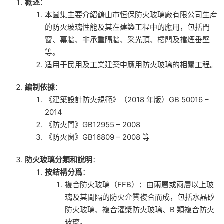
概述
：
本圖集主要介紹鶴山市恒保防火玻璃廠有限公司生産
的防火玻璃性能及其在建築工程中的應用，包括門
窗、幕牆、非承重隔牆、采光頂、樓闆及擋煙垂壁
等。
适用于民用及工業建築中應用防火玻璃的相關工程。
編制依據
：
《建築設計防火規範》（2018 年版）GB 50016 –
2014
《防火門》GB12955 – 2008
《防火窗》GB16809 – 2008 等
防火玻璃分類和說明
：
按結構分爲
：
複合防火玻璃（FFB）：由兩層或兩層以上玻
璃及其間隔的防火介質複合而成，包括水晶矽
防火玻璃、複合灌漿防火玻璃、B 類複合防火
玻璃。