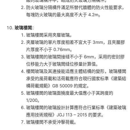
級的玻璃構件中，組成防火玻璃分隔構件。
防火玻璃分隔構件滿足所替代牆體的防火性能要求，
每塊防火玻璃的最大高度不大于 4.2m。
玻璃樓闆
：
玻璃樓闆采用夾層玻璃。
夾層玻璃的單片厚度相差不宜大于 3mm，且夾層膠
片厚度不小于 0.76mm。
玻璃樓闆的玻璃間接縫不小于 6mm，采用的密封膠
位移能力大于玻璃闆縫位移量計算值。
樓闆玻璃及其連接能适應主體結構的變形，玻璃樓闆
承受的風荷載和活荷載應符合現行國家标準《建築結
構荷載規範》GB 50009 的規定。
玻璃樓闆的玻璃面撓度最大值應小于其跨度的
1/200。
玻璃樓闆的玻璃設計計算應符合行業标準《建築玻璃
應用技術規程》JGJ 113 – 2015 的要求。
玻璃樓闆不承受沖擊荷載。