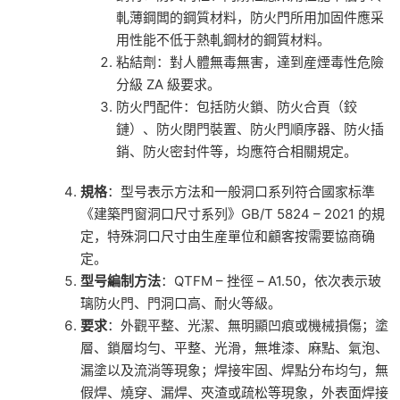
軋薄鋼闆的鋼質材料，防火門所用加固件應采
用性能不低于熱軋鋼材的鋼質材料。
粘結劑：對人體無毒無害，達到産煙毒性危險
分級 ZA 級要求。
防火門配件：包括防火鎖、防火合頁（鉸
鏈）、防火閉門裝置、防火門順序器、防火插
銷、防火密封件等，均應符合相關規定。
規格
：型号表示方法和一般洞口系列符合國家标準
《建築門窗洞口尺寸系列》GB/T 5824 – 2021 的規
定，特殊洞口尺寸由生産單位和顧客按需要協商确
定。
型号編制方法
：QTFM – 挫徑 – A1.50，依次表示玻
璃防火門、門洞口高、耐火等級。
要求
：外觀平整、光潔、無明顯凹痕或機械損傷；塗
層、鎖層均勻、平整、光滑，無堆漆、麻點、氣泡、
漏塗以及流淌等現象；焊接牢固、焊點分布均勻，無
假焊、燒穿、漏焊、夾渣或疏松等現象，外表面焊接