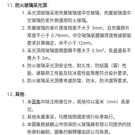
防火玻璃采光頂
：
采光頂玻璃采用夾層玻璃或中空玻璃，夾層玻璃或中
空玻璃的室外側選用防火玻璃。
夾層玻璃的單片厚度相差不大于 3mm，且夾層膠片
厚度不小于 0.76mm，中空玻璃氣體層厚度根據節能
要求計算确定，并不小于 12mm。
采光頂用玻璃面闆面積不應大于 2.5m²，長邊邊長不
應大于 2m。
防火玻璃采光頂安全性、耐久性、防結露（霜）性
能、建築熱工性能及抗冰雹性能等應符合設計要求。
防火玻璃采光頂應考慮防雷、防水、防滲漏等要求。
其他
：
本
圖集
中除注明單位外，其他均以毫米（mm）爲單
位。
其他未盡事宜，均應按照國家現行标準執行。
本圖集根據鶴山市恒保防火玻璃廠有限公司提供的技
術資料編制，圖集的解釋權由該公司負責。