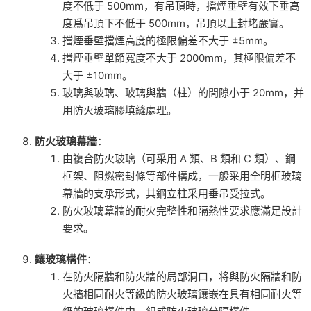
度不低于 500mm，有吊頂時，擋煙垂壁有效下垂高
度爲吊頂下不低于 500mm，吊頂以上封堵嚴實。
擋煙垂壁擋煙高度的極限偏差不大于 ±5mm。
擋煙垂壁單節寬度不大于 2000mm，其極限偏差不
大于 ±10mm。
玻璃與玻璃、玻璃與牆（柱）的間隙小于 20mm，并
用防火玻璃膠填縫處理。
防火玻璃幕牆
：
由複合防火玻璃（可采用 A 類、B 類和 C 類）、鋼
框架、阻燃密封條等部件構成，一般采用全明框玻璃
幕牆的支承形式，其鋼立柱采用垂吊受拉式。
防火玻璃幕牆的耐火完整性和隔熱性要求應滿足設計
要求。
鑲玻璃構件
：
在防火隔牆和防火牆的局部洞口，将與防火隔牆和防
火牆相同耐火等級的防火玻璃鑲嵌在具有相同耐火等