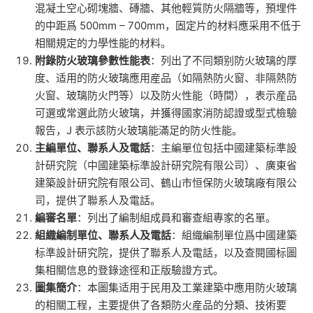
混凝土空心砌塊牆、磚牆、其他輕質防火隔牆等，預埋件
的中距爲 500mm – 700mm，固定片的材料應采用不低于
相關規定的力學性能的材料。
附錄防火玻璃參數性能表
：列出了不同類别防火玻璃的厚
度、适用的防火玻璃應用産品（如隔熱防火窗、非隔熱防
火窗、玻璃防火門等）以及防火性能（時間），表示産品
可選或常選此防火玻璃，并獲得國家消防認證或型式檢驗
報告，J 表示該防火玻璃能滿足的防火性能。
主編單位、聯系人及電話
：主編單位包括中國建築标準設
計研究院（中國建築标準設計研究院有限公司）、廣東省
建築設計研究院有限公司、鶴山市恒保防火玻璃廠有限公
司，提供了聯系人及電話。
編審名單
：列出了編制組成員和審查組專家的名單。
組織編制單位、聯系人及電話
：組織編制單位爲中國建築
标準設計研究院，提供了聯系人及電話，以及查閱國标圖
集相關信息的登錄途徑和正版驗證方式。
圖集簡介
：本圖集适用于民用及工業建築中應用防火玻璃
的相關工程，主要提供了各類防火産品的分類、技術要