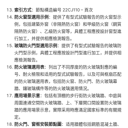
索引方式
：節點構造編号 22CJ110 – 頁次
防火窗型選用示例
：提供了有型式試驗報告的防火窗型示
例，包括建築外窗（非隔熱防火窗）和甲級防火窗（鋼質
隔熱防火窗）、乙級防火窗等，具體工程應按設計窗型進
行加工，并提供相應檢測報告。
玻璃防火門型選用示例
：提供了有型式試驗報告的玻璃防
火門型示例，具體工程應按設計門型進行加工，并提供相
應檢測報告。
防火玻璃選用表
：列出了不同厚度的防火玻璃對應的編
号、耐火極限和适用的型式試驗報告，以及可與框扇匹配
的防火玻璃選用表，包括防火窗、防火門、防火玻璃幕
牆、鑲玻璃構件等的防火玻璃選用情況。
應用場景示意
：包括有頂棚的步行街防火玻璃牆、中庭與
周圍連通空間防火玻璃牆、上、下層開口間設置防火玻璃
牆的應用場景示意，實際采用時應滿足國家标準的有關規
定。
防火門、窗框安裝節點圖
：适用牆體包括鋼筋混凝土牆、