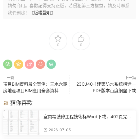
請勿商用。喜歡記得支持正版，若侵犯第三方權益，請及時聯系
我們删除！
《版權聲明》
0
0
上一篇
下一篇
項目BIM資料最全案例：三水六期
23CJ40-1建築防水系統構造一
房地産項目BIM應用全套資料
PDF版本百度網盤下載
猜你喜歡
室内精裝修工程技術标Word下載，402頁完整
施工方案可直接參考
2026-07-05