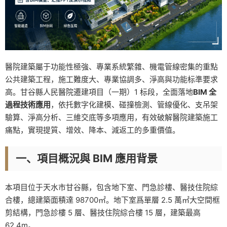
醫院建築屬于功能性極強、專業系統繁雜、機電管線密集的重點
公共建築工程，施工難度大、專業協調多、淨高與功能标準要求
高。甘谷縣人民醫院遷建項目（一期）1 标段，全面落地
BIM 全
過程技術應用
，依托數字化建模、碰撞檢測、管線優化、支吊架
驗算、淨高分析、三維交底等多項應用，有效破解醫院建築施工
痛點，實現提質、增效、降本、減返工的多重價值。
一、項目概況與 BIM 應用背景
本項目位于天水市甘谷縣，包含地下室、門急診樓、醫技住院綜
合樓，總建築面積達 98700㎡。地下室爲單層 2.5 萬㎡大空間框
剪結構，門急診樓 5 層、醫技住院綜合樓 15 層，建築最高
62.4m。