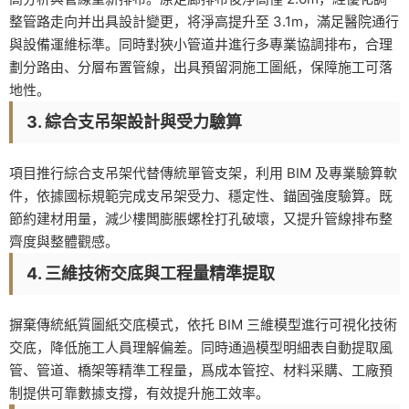
整管路走向并出具設計變更，将淨高提升至 3.1m，滿足醫院通行
與設備運維标準。同時對狹小管道井進行多專業協調排布，合理
劃分路由、分層布置管線，出具預留洞施工圖紙，保障施工可落
地性。
3. 綜合支吊架設計與受力驗算
項目推行綜合支吊架代替傳統單管支架，利用 BIM 及專業驗算軟
件，依據國标規範完成支吊架受力、穩定性、錨固強度驗算。既
節約建材用量，減少樓闆膨脹螺栓打孔破壞，又提升管線排布整
齊度與整體觀感。
4. 三維技術交底與工程量精準提取
摒棄傳統紙質圖紙交底模式，依托 BIM 三維模型進行可視化技術
交底，降低施工人員理解偏差。同時通過模型明細表自動提取風
管、管道、橋架等精準工程量，爲成本管控、材料采購、工廠預
制提供可靠數據支撐，有效提升施工效率。