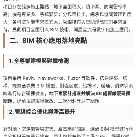
項目存在諸多施工難點：地下室面積大，防滲漏、防開裂标準
高；機電專業多、系統繁雜；分包單位多，總承包協調管理難度
大；各科室功能需求差異大，管線排布與空間淨高控制要求嚴
苛。爲此項目全面引入 BIM 技術，開展全流程數字化施工應用。
二、BIM 核心應用落地亮點
1. 全專業建模與碰撞檢測
項目采用 Revit、Navisworks、Fuzor 等軟件，搭建建築、結
構、機電全專業 BIM 模型，對強弱電、給排水、暖通、消防等系
統進行綜合碰撞檢查，
地下室累計排查并解決 86 處管線硬碰撞
問題
，提前規避現場拆改、二次開洞等返工問題。
2. 管線綜合優化與淨高提升
針對地下室走廊管線密集、層高壓抑問題，通過 BIM 模型進行淨
高分析與管線重新排布。原走廊排布後淨高僅 2.6m，經優化調