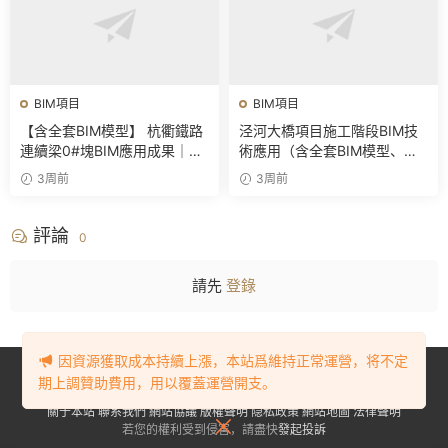
BIM項目
BIM項目
【含全套BIM模型】 杭衢鐵路
泾河大橋項目施工階段BIM技
連續梁0#塊BIM應用成果｜鋼
術應用（含全套BIM模型、彙
筋與預應力深化施工實戰資料
報PPT及演示視頻）
3周前
3周前
評論
0
請先
登錄
因資源獲取成本持續上漲，本站爲維持正常運營，将不定
Copyright © 2023-2024
BIM資源網
. All Rights Reserved.
豫ICP備
期上調贊助費用，用以覆蓋運營開支。
2023001905号-1
關于本站
聯系我們
網站協議
版權聲明
隐私政策
網站地圖
法律聲明
若您的權利受到侵害，請盡快
發起投訴