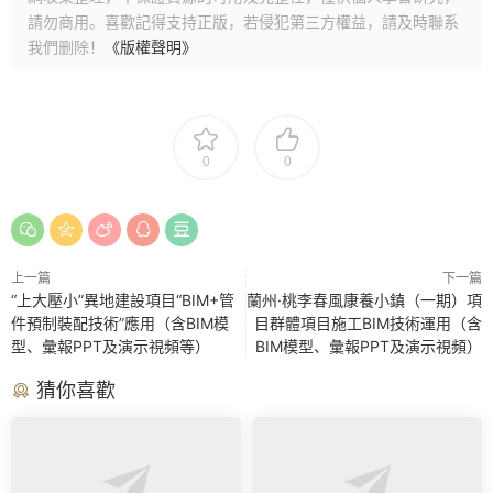
請勿商用。喜歡記得支持正版，若侵犯第三方權益，請及時聯系
我們删除！
《版權聲明》
0
0
上一篇
下一篇
“上大壓小”異地建設項目“BIM+管
蘭州·桃李春風康養小鎮（一期）項
件預制裝配技術”應用（含BIM模
目群體項目施工BIM技術運用（含
型、彙報PPT及演示視頻等）
BIM模型、彙報PPT及演示視頻）
猜你喜歡