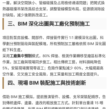
一層，解決空間狹小、管線碰撞及占用檢修通道問題；把闆式換
熱器碰撞吊架改爲綜合支架，調整管線模型布局，從源頭消除設
計缺陷，減少後期拆改返工。
三、BIM 深化出圖與工廠化預制施工
項目對泵房設備、閥部件、焊接管件實行 1:1 建模深化出圖，科
學劃分預制管段與裝配模塊，所有預制加工嚴格依照 BIM 深化圖
紙下料生産。
采用
工廠集中預制
模式，80% 焊接、檢測作業轉移至廠區标準化
作業，加工廠與現場同步施工。相比傳統工藝，材料損耗降低
5%，安裝現場實現零返工；危險作業點減少 60%，大幅規避高
空作業、交叉施工安全風險，施工質量和加工精度全面提升。
四、現場 BIM 裝配施工與技術創新
借助 BIM 施工模拟，提前推演管件、設備、支吊架裝配順序，告
别傳統邊焊、邊量、邊改的粗放施工方式。針對單台重達 15 噸
的闆式換熱器，利用 BIM 模拟規劃安裝預留洞口與行走路線，自