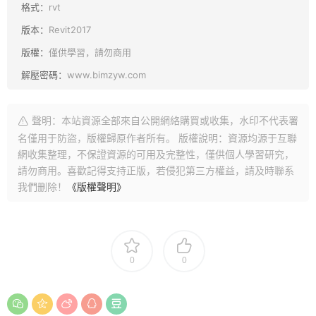
格式：
rvt
版本：
Revit2017
版權：
僅供學習，請勿商用
解壓密碼：
www.bimzyw.com
聲明：本站資源全部來自公開網絡購買或收集，水印不代表署
名僅用于防盜，版權歸原作者所有。 版權說明：資源均源于互聯
網收集整理，不保證資源的可用及完整性，僅供個人學習研究，
請勿商用。喜歡記得支持正版，若侵犯第三方權益，請及時聯系
我們删除！
《版權聲明》
0
0