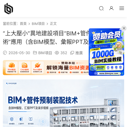
當前位置：
首頁
BIM項目
正文
“上大壓小”異地建設項目“BIM+管件預制裝配技
術”應用（含BIM模型、彙報PPT及演示視頻等）
2026-05-30
BIM項目
352
推廣