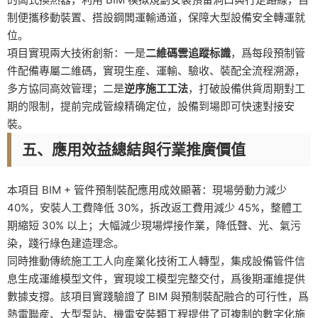
制便攜移動裝置、搭設鋼闆運輸通道，保障大型設備安全轉運就
位。
項目實現兩大技術創新：一是
二維碼雲追蹤标識
，爲每段預制管
件配備專屬二維碼，實現生産、運輸、驗收、裝配全流程溯源，
多方協同高效管理；二是
逆序施工工法
，打破設備供貨周期對工
期的限制，提前完成管線精确定位，設備到場即可快速對接安
裝。
五、應用效益總結與行業推廣價值
本項目 BIM + 管件預制裝配應用成效顯著：現場勞動力減少
40%，安裝人工費降低 30%，拆改返工費用減少 45%，整體工
期縮短 30% 以上；大幅減少現場焊接作業，降低聲、光、氣污
染，踐行綠色建造理念。
同時推動傳統施工工人向産業化技術工人轉型，集成設備管件信
息生成運維模型文件，實現竣工模型完整交付，爲後期運維提供
數據支撐。該項目實踐驗證了 BIM 與預制裝配融合的可行性，爲
熱電聯産、大型泵站、機電安裝類工程提供了可複制的數字化施