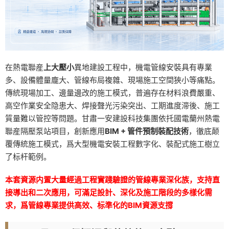
在熱電聯産
上大壓小
異地建設工程中，機電管線安裝具有專業
多、設備體量龐大、管線布局複雜、現場施工空間狹小等痛點。
傳統現場加工、邊量邊改的施工模式，普遍存在材料浪費嚴重、
高空作業安全隐患大、焊接聲光污染突出、工期進度滞後、施工
質量難以管控等問題。甘肅一安建設科技集團依托國電蘭州熱電
聯産隔壓泵站項目，創新應用
BIM + 管件預制裝配技術
，徹底颠
覆傳統施工模式，爲大型機電安裝工程數字化、裝配式施工樹立
了标杆範例。
本套資源内置大量經過工程實踐驗證的管線專業深化族，支持直
接導出和二次應用，可滿足設計、深化及施工階段的多樣化需
求，爲管線專業提供高效、标準化的BIM資源支撐