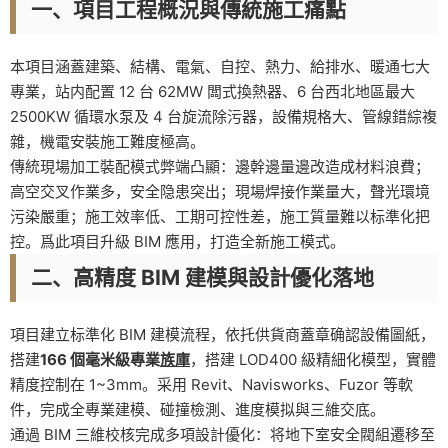
一、項目工程概況與傳統施工痛點
本項目涵蓋建築、結構、電氣、自控、熱力、給排水、暖通七大
專業，站内配置 12 台 62MW 闆式換熱器、6 台西北地區最大
2500KW 循環水泵及 4 台旋流除污器，設備規格大、管線錯綜複
雜，機電安裝施工難度極高。
傳統現場加工裝配模式弊端凸顯：邊幹邊量邊改造成材料浪費；
高空交叉作業多，安全隐患突出；現場焊接作業量大，聲光環境
污染嚴重；施工效率低、工期可控性差，施工質量難以标準化把
控。爲此項目升級 BIM 應用，打造全新施工模式。
二、高精度 BIM 建模與設計優化落地
項目建立标準化 BIM 建模流程，依托供貨商蓋章确認設備圖紙，
搭建
166 個毫米級專業
族庫
，搭建 LOD400 級精細化模型，實體
精度控制在 1~3mm。采用 Revit、Navisworks、Fuzor 等軟
件，完成全專業建模、碰撞檢測、進度模拟與三維交底。
通過 BIM 三維校核完成多項設計優化：将地下室安全閥組遷移至