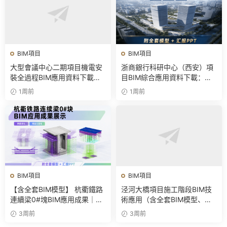
BIM項目
BIM項目
大型會議中心二期項目機電安
浙商銀行科研中心（西安）項
裝全過程BIM應用資料下載：
目BIM綜合應用資料下載：含
含BIM模型、彙報PPT及視頻
全套BIM模型、彙報PPT
1周前
1周前
BIM項目
BIM項目
【含全套BIM模型】 杭衢鐵路
泾河大橋項目施工階段BIM技
連續梁0#塊BIM應用成果｜鋼
術應用（含全套BIM模型、彙
筋與預應力深化施工實戰資料
報PPT及演示視頻）
3周前
3周前