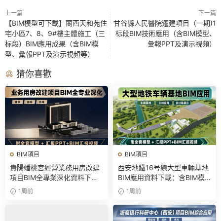
上一篇
下一篇
【BIM模型可下載】蘭西天和苑住
甘谷縣人民醫院遷建項目（一期)1
宅小區7、8、9#樓主體施工（三
标段BIM技術應用（含BIM模型、
标段）BIM應用成果（含BIM模
彙報PPT及演示視頻）
型、彙報PPT及演示視頻等）
猜你喜歡
BIM項目
BIM項目
貴陽蟠桃宮經營業務用房改建
西安地鐵16号線大型車輛基地
項目BIM全專業深化資料下
BIM應用資料下載：含BIM模
載：含模型、彙報PPT及演示
型、彙報PPT及演示視頻
1周前
1周前
視頻