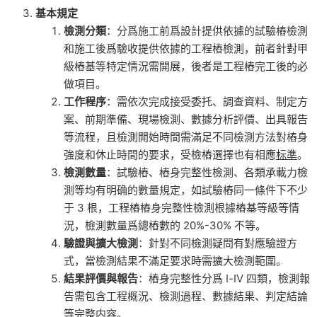
基本規定
檢測分類
：分爲施工前爲設計提供依據的試驗樁檢測
和施工後爲驗收提供依據的工程樁檢測，前者針對甲
級樁基等特定情況需開展，後者是工程樁完工後的必
做項目。
工作程序
：需依次完成接受委托、調查資料、制定方
案、前期準備、現場檢測、數據分析評價、出具報告
等流程，且檢測開始時間需滿足不同檢測方法對樁身
強度和休止時間的要求，受檢樁選擇也有相應
标準
。
檢測數量
：試驗樁、樁身完整性檢測、各類承載力檢
測等均有明确的數量規定，如試驗樁同一條件下不少
于 3 根，工程樁樁身完整性檢測根據樁基等級等情
況，檢測數量爲總樁數的 20%-30% 不等。
驗證與擴大檢測
：針對不同檢測疑問有對應驗證方
式，當檢測結果不滿足要求時需擴大檢測範圍。
結果評價與報告
：樁身完整性分爲 Ⅰ-Ⅳ 四類，檢測報
告需包含工程概況、檢測過程、數據結果、判定結論
等完整内容。