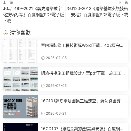
上一篇
下一篇
JGJ/T489-2021《曆史建築數字
JGJ120-2012《建築基坑支護技術
化技術标準》百度網盤PDF電子版
規程》百度網盤PDF電子版下載
下載
猜你喜歡
室内精裝修工程技術标Word下載，402頁完整
施工方案可直接參考
2026-07-05
鋼箱拱橋施工組織設計方案pdf下載｜施工工
藝+進度計劃+BIM布置全套參考
2026-07-05
16G101鋼筋平法圖集三維速查：解決識圖算
量、翻樣核心痛點
2026-06-21
16CD107《銅包鋁電纜敷設與安裝》百度網盤