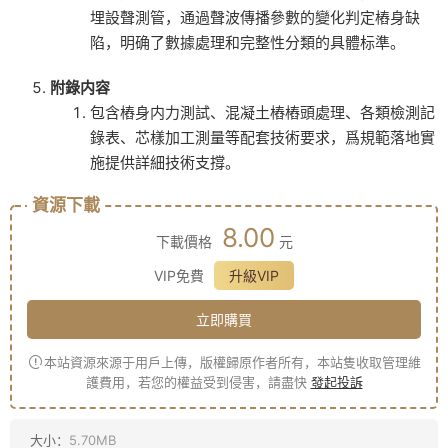
埋設聲測管，通過聲波傳播參數的變化判定樁身缺
陷，明确了數據處理和完整性分類的具體标準。
附錄内容
包含樁身内力測試、混凝土樁樁頭處理、各類檢測記
錄表、芯樣加工測量等配套技術要求，爲規範落地實
施提供詳細技術支撐。
資源下載
8.00
下載價格
元
VIP免費
升級VIP
立即購買
本站資源來源于用戶上傳，版權歸原作者所有，本站隻收取管理維
護費用，若您的權益受到侵害，請盡快
發起投訴
大小：
5.70MB