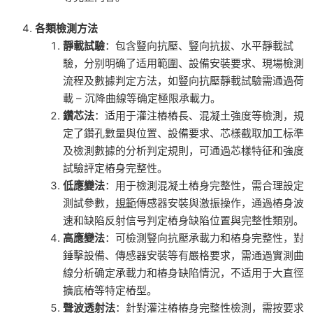
各類檢測方法
靜載試驗
：包含豎向抗壓、豎向抗拔、水平靜載試
驗，分别明确了适用範圍、設備安裝要求、現場檢測
流程及數據判定方法，如豎向抗壓靜載試驗需通過荷
載 – 沉降曲線等确定極限承載力。
鑽芯法
：适用于灌注樁樁長、混凝土強度等檢測，規
定了鑽孔數量與位置、設備要求、芯樣截取加工标準
及檢測數據的分析判定規則，可通過芯樣特征和強度
試驗評定樁身完整性。
低應變法
：用于檢測混凝土樁身完整性，需合理設定
測試參數，
規範
傳感器安裝與激振操作，通過樁身波
速和缺陷反射信号判定樁身缺陷位置與完整性類别。
高應變法
：可檢測豎向抗壓承載力和樁身完整性，對
錘擊設備、傳感器安裝等有嚴格要求，需通過實測曲
線分析确定承載力和樁身缺陷情況，不适用于大直徑
擴底樁等特定樁型。
聲波透射法
：針對灌注樁樁身完整性檢測，需按要求