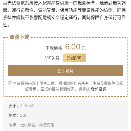
爲光伏發電系統接入配電網提供統一的檢測标準，通過對無功調
節、運行适應性、電能質量、保護功能等關鍵性能的檢測，确保
系統并網後不影響配電網安全穩定運行，同時保障自身運行可靠
性。
資源下載
6.00
下載價格
元
VIP免費
升級VIP
立即購買
本站資源來源于用戶上傳，版權歸原作者所有，本站隻收取管理維
護費用，若您的權益受到侵害，請盡快
發起投訴
大小：
5.29MB
格式：
pdf
版權：
僅供學習，請勿商用