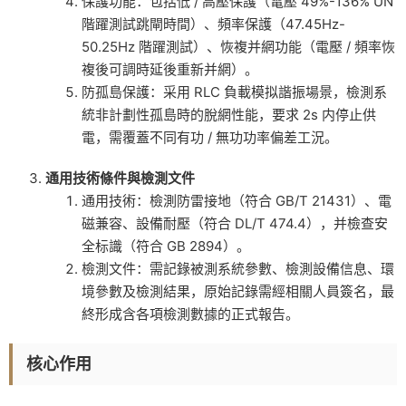
保護功能：包括低 / 高壓保護（電壓 49%-136% UN
階躍測試跳閘時間）、頻率保護（47.45Hz-
50.25Hz 階躍測試）、恢複并網功能（電壓 / 頻率恢
複後可調時延後重新并網）。
防孤島保護：采用 RLC 負載模拟諧振場景，檢測系
統非計劃性孤島時的脫網性能，要求 2s 内停止供
電，需覆蓋不同有功 / 無功功率偏差工況。
通用技術條件與檢測文件
通用技術：檢測防雷接地（符合 GB/T 21431）、電
磁兼容、設備耐壓（符合 DL/T 474.4），并檢查安
全标識（符合 GB 2894）。
檢測文件：需記錄被測系統參數、檢測設備信息、環
境參數及檢測結果，原始記錄需經相關人員簽名，最
終形成含各項檢測數據的正式報告。
核心作用