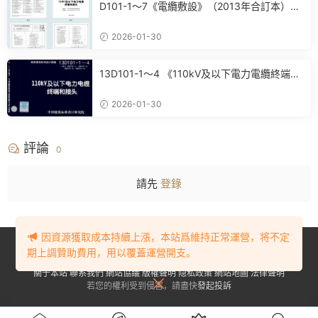
D101-1～7《電纜敷設》（2013年合訂本）百
度網盤PDF電子版下載
2026-01-30
13D101-1～4 《110kV及以下電力電纜終端和
接頭》(2013年合訂本)百度網盤PDF電子版下
載
2026-01-30
評論
0
請先
登錄
因資源獲取成本持續上漲，本站爲維持正常運營，将不定
Copyright © 2023-2024
BIM資源網
. All Rights Reserved.
豫ICP備
期上調贊助費用，用以覆蓋運營開支。
2023001905号-1
關于本站
聯系我們
網站協議
版權聲明
隐私政策
網站地圖
法律聲明
若您的權利受到侵害，請盡快
發起投訴