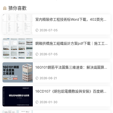
猜你喜歡
室内精裝修工程技術标Word下載，402頁完整
施工方案可直接參考
2026-07-05
鋼箱拱橋施工組織設計方案pdf下載｜施工工
藝+進度計劃+BIM布置全套參考
2026-07-05
16G101鋼筋平法圖集三維速查：解決識圖算
量、翻樣核心痛點
2026-06-21
16CD107《銅包鋁電纜敷設與安裝》百度網盤
PDF電子版下載
2026-01-30