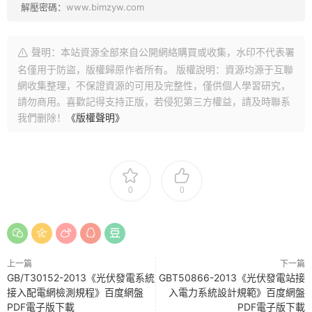
解壓密碼：
www.bimzyw.com
聲明：本站資源全部來自公開網絡購買或收集，水印不代表署
名僅用于防盜，版權歸原作者所有。 版權說明：資源均源于互聯
網收集整理，不保證資源的可用及完整性，僅供個人學習研究，
請勿商用。喜歡記得支持正版，若侵犯第三方權益，請及時聯系
我們删除！
《版權聲明》
0
0
上一篇
下一篇
GB/T30152-2013《光伏發電系統
GBT50866-2013《光伏發電站接
接入配電網檢測規程》百度網盤
入電力系統設計規範》百度網盤
PDF電子版下載
PDF電子版下載