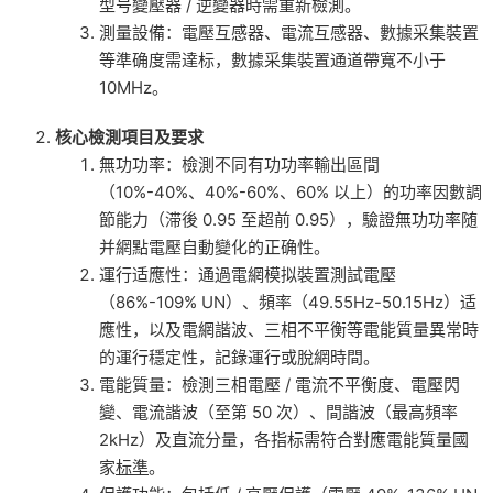
型号變壓器 / 逆變器時需重新檢測。
測量設備：電壓互感器、電流互感器、數據采集裝置
等準确度需達标，數據采集裝置通道帶寬不小于
10MHz。
核心檢測項目及要求
無功功率：檢測不同有功功率輸出區間
（10%-40%、40%-60%、60% 以上）的功率因數調
節能力（滞後 0.95 至超前 0.95），驗證無功功率随
并網點電壓自動變化的正确性。
運行适應性：通過電網模拟裝置測試電壓
（86%-109% UN）、頻率（49.55Hz-50.15Hz）适
應性，以及電網諧波、三相不平衡等電能質量異常時
的運行穩定性，記錄運行或脫網時間。
電能質量：檢測三相電壓 / 電流不平衡度、電壓閃
變、電流諧波（至第 50 次）、間諧波（最高頻率
2kHz）及直流分量，各指标需符合對應電能質量國
家
标準
。