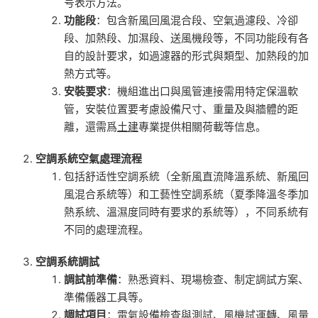
号表示方法。
功能段
：包含新風回風混合段、空氣過濾段、冷卻
段、加熱段、加濕段、送風機段等，不同功能段有各
自的設計要求，如過濾器的形式與類型、加熱段的加
熱方式等。
安裝要求
：機組進出口與風管連接需用特定保溫軟
管，安裝位置要考慮設備尺寸、重量及與牆體的距
離，還需爲
土建
專業提供相關荷載等信息。
空調系統空氣處理流程
包括舒适性空調系統（全新風直流降溫系統、新風回
風混合系統等）和工藝性空調系統（夏季降溫冬季加
熱系統、溫濕度同時有要求的系統等），不同系統有
不同的處理流程。
空調系統調試
調試前準備
：熟悉資料、現場檢查、制定調試方案、
準備儀器工具等。
調試項目
：電氣設備檢查與測試、風機試運轉、風量