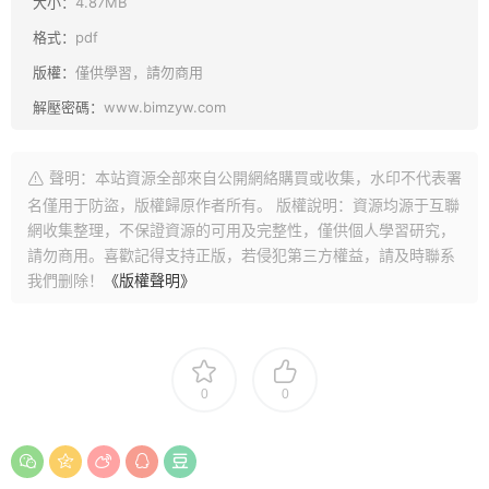
大小：
4.87MB
格式：
pdf
版權：
僅供學習，請勿商用
解壓密碼：
www.bimzyw.com
聲明：本站資源全部來自公開網絡購買或收集，水印不代表署
名僅用于防盜，版權歸原作者所有。 版權說明：資源均源于互聯
網收集整理，不保證資源的可用及完整性，僅供個人學習研究，
請勿商用。喜歡記得支持正版，若侵犯第三方權益，請及時聯系
我們删除！
《版權聲明》
0
0