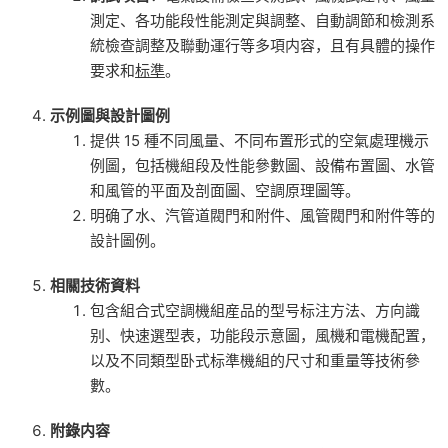
測定、各功能段性能測定與調整、自動調節和檢測系
統檢查調整及聯動運行等多項内容，且有具體的操作
要求和
标準
。
示例圖與設計圖例
提供 15 種不同風量、不同布置形式的空氣處理機示
例圖，包括機組段及性能參數圖、設備布置圖、水管
和風管的平面及剖面圖、空調原理圖等。
明确了水、汽管道閥門和附件、風管閥門和附件等的
設計圖例。
相關技術資料
包含組合式空調機組産品的型号标注方法、方向識
别、快速選型表，功能段示意圖，風機和電機配置，
以及不同類型卧式标準機組的尺寸和重量等技術參
數。
附錄内容