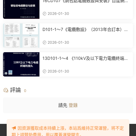
16CD107《銅包鋁電纜敷設與安裝》百度網盤
PDF電子版下載
2026-01-30
D101-1～7《電纜敷設》（2013年合訂本）百
度網盤PDF電子版下載
2026-01-30
13D101-1～4 《110kV及以下電力電纜終端和
接頭》(2013年合訂本)百度網盤PDF電子版下
載
2026-01-30
評論
0
請先
登錄
因資源獲取成本持續上漲，本站爲維持正常運營，将不定
Copyright © 2023-2024
BIM資源網
. All Rights Reserved.
豫ICP備
期上調贊助費用，用以覆蓋運營開支。