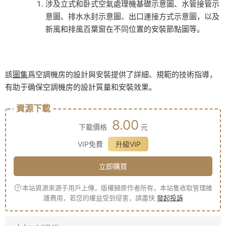
涉及立式和卧式空氣處理機基礎示意圖、水管接管示
意圖、排水水封示意圖、出口連接方式示意圖，以及
新風和排風百葉窗在不同位置的安裝節點圖等。
該
圖集
爲空調機房的設計與安裝提供了詳細、規範的技術指導，
有助于确保空調機房的設計質量和安裝效果。
資源下載
8.00
下載價格
元
VIP免費
升級VIP
立即購買
本站資源來源于用戶上傳，版權歸原作者所有，本站隻收取管理維
護費用，若您的權益受到侵害，請盡快
發起投訴