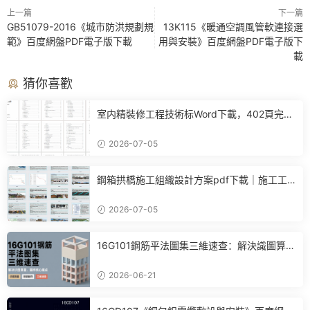
上一篇
下一篇
GB51079-2016《城市防洪規劃規
13K115《暖通空調風管軟連接選
範》百度網盤PDF電子版下載
用與安裝》百度網盤PDF電子版下
載
猜你喜歡
室内精裝修工程技術标Word下載，402頁完整
施工方案可直接參考
2026-07-05
鋼箱拱橋施工組織設計方案pdf下載｜施工工
藝+進度計劃+BIM布置全套參考
2026-07-05
16G101鋼筋平法圖集三維速查：解決識圖算
量、翻樣核心痛點
2026-06-21