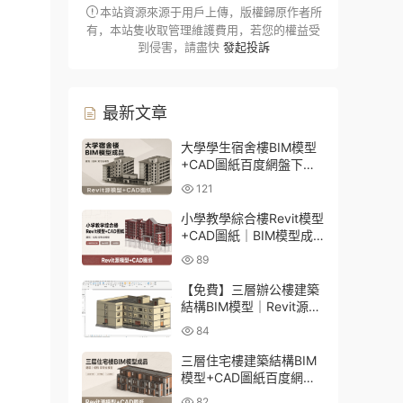
本站資源來源于用戶上傳，版權歸原作者所
有，本站隻收取管理維護費用，若您的權益受
到侵害，請盡快
發起投訴
最新文章
大學學生宿舍樓BIM模型
+CAD圖紙百度網盤下載
｜建築結構全套Revit源文
121
件
小學教學綜合樓Revit模型
+CAD圖紙｜BIM模型成
品百度網盤下載
89
【免費】三層辦公樓建築
結構BIM模型｜Revit源文
件百度網盤下載
84
三層住宅樓建築結構BIM
模型+CAD圖紙百度網盤
下載
82