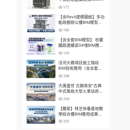
型成品，包含全套BIM建
172
模CAD圖紙下載
【含Revit建模圖紙】多功
能政務辦公樓BIM模型成
品，包含建築+結構+機電
199
三大專業Revit模型及配套
建模CAD圖紙
【含全套BIM模型】 杭衢
鐵路連續梁0#塊BIM應用
成果｜鋼筋與預應力深化
129
施工實戰資料
泾河大橋項目施工階段
BIM技術應用（含全套
BIM模型、彙報PPT及演
268
示視頻）
大唐盛世 古韻長安”古典
中式風格大型火車站房
BIM應用及關鍵技術研發
258
（含全套BIM模型、彙報
PPT及演示視頻）
【獨家】林芝休養基地教
學綜合樓BIM應用成果
（全套資料含BIM模型、
255
彙報PPT及演示視頻）