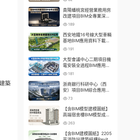
貴陽蟠桃宮經營業務用房
改建項目BIM全專業深化
資料下載：含模型、彙報
189
PPT及演示視頻
西安地鐵16号線大型車輛
基地BIM應用資料下載：
含BIM模型、彙報PPT及
191
演示視頻
大型會議中心二期項目機
電安裝全過程BIM應用資
料下載：含BIM模型、彙
181
報PPT及視頻
類建築
浙商銀行科研中心（西
安）項目BIM綜合應用資
料下載：含全套BIM模
73
型、彙報PPT
【含BIM模型建模圖紙】
高端宿舍樓BIM模型成
品，包含建築+結構兩大
263
專業Revit模型及全套建模
CAD圖紙
【含BIM建模圖紙】2205
平消防站建築結構Revit模