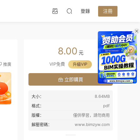
登錄
注冊
8.00
元
VIP免費
推廣
升級VIP
立即購買
大小：
8.64MB
格式：
pdf
版權：
僅供學習，請勿商用
解壓密碼：
www.bimzyw.com