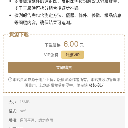
多層玻璃組件的透射比、反射比需按對應公式分層計算，
多于三層時可拆分組合後逐步推導。
檢測報告需包含測定方法、儀器、條件、參數、樣品信息
等關鍵内容，确保結果可追溯。
資源下載
6.00
下載價格
元
VIP免費
升級VIP
立即購買
本站資源來源于用戶上傳，版權歸原作者所有，本站隻收取管理維
護費用，若您的權益受到侵害，請盡快
發起投訴
大小：
15MB
格式：
pdf
版權：
僅供學習，請勿商用