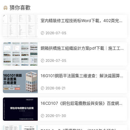
猜你喜歡
室内精裝修工程技術标Word下載，402頁完整
施工方案可直接參考
2026-07-05
鋼箱拱橋施工組織設計方案pdf下載｜施工工
藝+進度計劃+BIM布置全套參考
2026-07-05
16G101鋼筋平法圖集三維速查：解決識圖算
量、翻樣核心痛點
2026-06-21
16CD107《銅包鋁電纜敷設與安裝》百度網盤
PDF電子版下載
2026-01-30