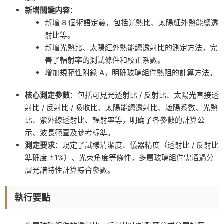
新增關鍵内容
：
新增 8 個術語定義，包括光熱比、太陽紅外熱能總透
射比等。
新增光熱比、太陽紅外熱能總透射比的測定方法，完
善了輻射率的測試條件和校正系數。
增加
規範
性附錄 A，明确玻璃組件熱阻的計算方法。
核心測定參數
：包括可見光透射比 / 反射比、太陽光直接透
射比 / 反射比 / 吸收比、太陽能總透射比、遮陽系數、光熱
比、紫外線透射比、輻射率等，明确了各參數的計算公
示、波長範圍及參考标準。
測定要求
：規定了試樣清潔度、儀器精度（透射比 / 反射比
準确度 ±1%）、光束角度等條件，多層玻璃組件需通過分
層光譜特性計算綜合參數。
執行要點