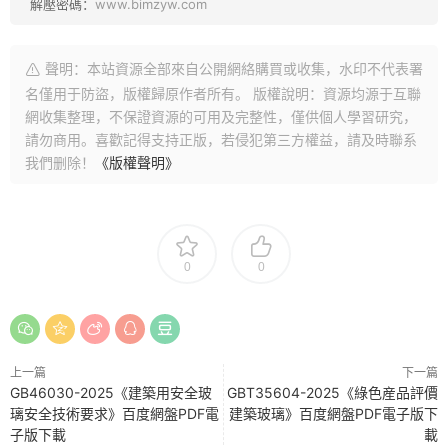
解壓密碼：
www.bimzyw.com
聲明：本站資源全部來自公開網絡購買或收集，水印不代表署
名僅用于防盜，版權歸原作者所有。 版權說明：資源均源于互聯
網收集整理，不保證資源的可用及完整性，僅供個人學習研究，
請勿商用。喜歡記得支持正版，若侵犯第三方權益，請及時聯系
我們删除！
《版權聲明》
0
0
上一篇
下一篇
GB46030-2025《建築用安全玻
GBT35604-2025《綠色産品評價
璃安全技術要求》百度網盤PDF電
建築玻璃》百度網盤PDF電子版下
子版下載
載