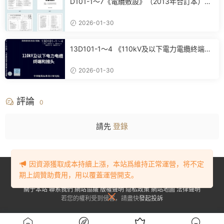
D101-1～7《電纜敷設》（2013年合訂本）百
度網盤PDF電子版下載
2026-01-30
13D101-1～4 《110kV及以下電力電纜終端和
接頭》(2013年合訂本)百度網盤PDF電子版下
載
2026-01-30
評論
0
請先
登錄
因資源獲取成本持續上漲，本站爲維持正常運營，将不定
Copyright © 2023-2024
BIM資源網
. All Rights Reserved.
豫ICP備
期上調贊助費用，用以覆蓋運營開支。
2023001905号-1
關于本站
聯系我們
網站協議
版權聲明
隐私政策
網站地圖
法律聲明
若您的權利受到侵害，請盡快
發起投訴