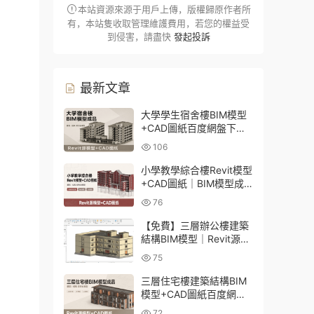
本站資源來源于用戶上傳，版權歸原作者所
有，本站隻收取管理維護費用，若您的權益受
到侵害，請盡快
發起投訴
最新文章
大學學生宿舍樓BIM模型
+CAD圖紙百度網盤下載
｜建築結構全套Revit源文
106
件
小學教學綜合樓Revit模型
+CAD圖紙｜BIM模型成
品百度網盤下載
76
【免費】三層辦公樓建築
結構BIM模型｜Revit源文
件百度網盤下載
75
三層住宅樓建築結構BIM
模型+CAD圖紙百度網盤
下載
72