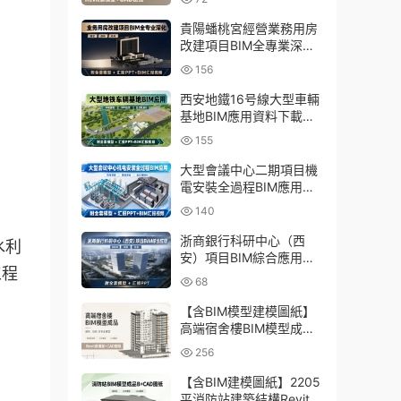
貴陽蟠桃宮經營業務用房
改建項目BIM全專業深化
資料下載：含模型、彙報
156
PPT及演示視頻
西安地鐵16号線大型車輛
基地BIM應用資料下載：
含BIM模型、彙報PPT及
155
演示視頻
大型會議中心二期項目機
電安裝全過程BIM應用資
料下載：含BIM模型、彙
140
報PPT及視頻
浙商銀行科研中心（西
水利
安）項目BIM綜合應用資
工程
料下載：含全套BIM模
68
型、彙報PPT
【含BIM模型建模圖紙】
高端宿舍樓BIM模型成
品，包含建築+結構兩大
256
專業Revit模型及全套建模
CAD圖紙
【含BIM建模圖紙】2205
平消防站建築結構Revit模