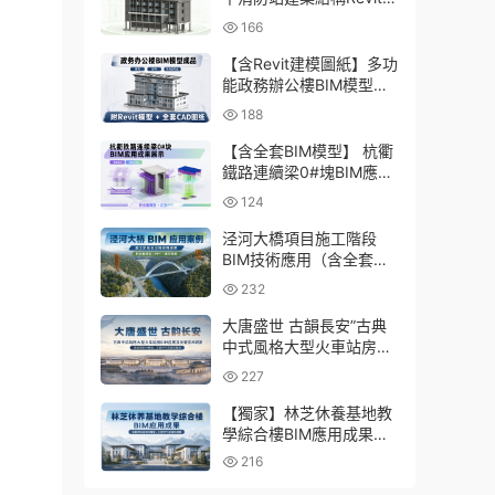
型成品，包含全套BIM建
166
模CAD圖紙下載
【含Revit建模圖紙】多功
能政務辦公樓BIM模型成
品，包含建築+結構+機電
188
三大專業Revit模型及配套
建模CAD圖紙
【含全套BIM模型】 杭衢
鐵路連續梁0#塊BIM應用
成果｜鋼筋與預應力深化
124
施工實戰資料
泾河大橋項目施工階段
BIM技術應用（含全套
BIM模型、彙報PPT及演
232
示視頻）
大唐盛世 古韻長安”古典
中式風格大型火車站房
BIM應用及關鍵技術研發
227
（含全套BIM模型、彙報
PPT及演示視頻）
【獨家】林芝休養基地教
學綜合樓BIM應用成果
（全套資料含BIM模型、
216
彙報PPT及演示視頻）