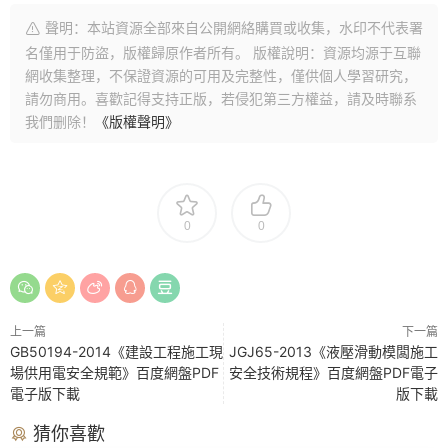
聲明：本站資源全部來自公開網絡購買或收集，水印不代表署
名僅用于防盜，版權歸原作者所有。 版權說明：資源均源于互聯
網收集整理，不保證資源的可用及完整性，僅供個人學習研究，
請勿商用。喜歡記得支持正版，若侵犯第三方權益，請及時聯系
我們删除！
《版權聲明》
0
0
上一篇
下一篇
GB50194-2014《建設工程施工現
JGJ65-2013《液壓滑動模闆施工
場供用電安全規範》百度網盤PDF
安全技術規程》百度網盤PDF電子
電子版下載
版下載
猜你喜歡