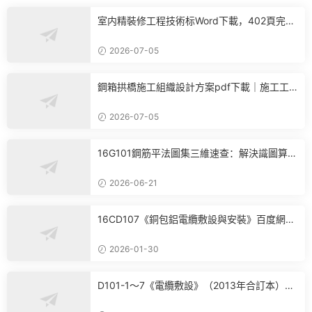
室内精裝修工程技術标Word下載，402頁完整
施工方案可直接參考
2026-07-05
鋼箱拱橋施工組織設計方案pdf下載｜施工工
藝+進度計劃+BIM布置全套參考
2026-07-05
16G101鋼筋平法圖集三維速查：解決識圖算
量、翻樣核心痛點
2026-06-21
16CD107《銅包鋁電纜敷設與安裝》百度網盤
PDF電子版下載
2026-01-30
D101-1～7《電纜敷設》（2013年合訂本）百
度網盤PDF電子版下載