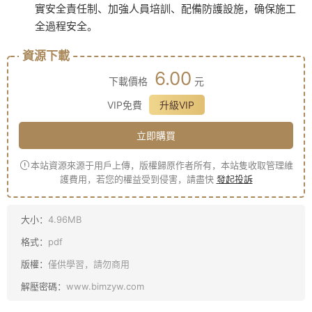
實安全責任制、加強人員培訓、配備防護設施，确保施工
全過程安全。
資源下載
6.00
下載價格
元
VIP免費
升級VIP
立即購買
本站資源來源于用戶上傳，版權歸原作者所有，本站隻收取管理維
護費用，若您的權益受到侵害，請盡快
發起投訴
大小：
4.96MB
格式：
pdf
版權：
僅供學習，請勿商用
解壓密碼：
www.bimzyw.com