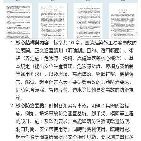
核心結構與内容
：
标準
共 10 章，圍繞建築施工易發事故防
治展開。正文涵蓋總則（明确制定目的、适用範圍）、術
語（界定施工危險源、坍塌、高處墜落等核心概念）、基
本規定（提出安全生産管理、危險源辨識、專項方案編制
等通用要求），以及坍塌、高處墜落、物體打擊、機械傷
害、觸電、起重傷害六大主要易發事故的具體防治要求，
同時包含淹溺、冒頂片幫、透水等其他易發事故的防治規
範。
核心防治要點
：針對各類易發事故，明确了具體防治措
施。例如，坍塌事故防治涵蓋基坑、腳手架、模闆等工程
的設計、施工及監測要求；高處墜落防治強調臨邊防護、
洞口封閉、安全帶使用等；同時對機械使用、臨時用電、
起重作業等關鍵環節提出安全操作規範，要求施工單位落