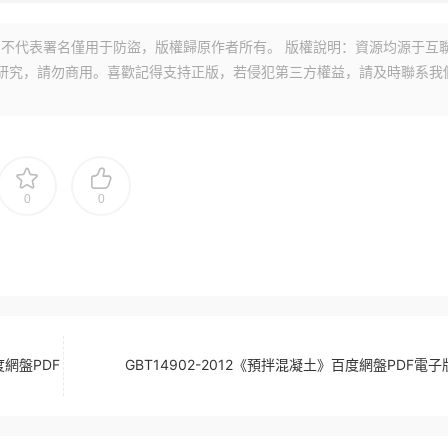
不代表署名僅用于防盜，版權歸原作者所有。 版權說明：資源均源于互
研究，請勿商用。喜歡記得支持正版，若侵犯第三方權益，請及時聯系我
0
0
度網盤PDF
GBT14902-2012《預拌混凝土》百度網盤PDF電