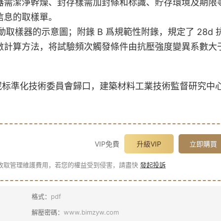
器需潔淨幹燥、封存樣需加封條和标識、貯存環境及期限
信息的取樣單。
取樣器的示意圖；附錄 B 爲規範性附錄，規定了 28d 
數計算方法，将試驗頻次觸發條件由抗壓強度變異系數大
泥标準化技術委員會歸口，建築材料工業技術監督研究中
VIP免費
升級VIP
立即購買
收取管理維護費用，若您的權益受到侵害，請盡快
發起投訴
格式：
pdf
解壓密碼：
www.bimzyw.com