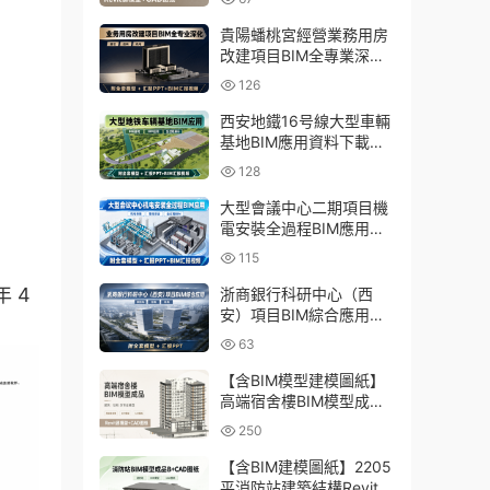
貴陽蟠桃宮經營業務用房
改建項目BIM全專業深化
資料下載：含模型、彙報
126
PPT及演示視頻
西安地鐵16号線大型車輛
基地BIM應用資料下載：
含BIM模型、彙報PPT及
128
演示視頻
大型會議中心二期項目機
電安裝全過程BIM應用資
料下載：含BIM模型、彙
115
報PPT及視頻
年 4
浙商銀行科研中心（西
安）項目BIM綜合應用資
料下載：含全套BIM模
63
型、彙報PPT
【含BIM模型建模圖紙】
高端宿舍樓BIM模型成
品，包含建築+結構兩大
250
專業Revit模型及全套建模
CAD圖紙
【含BIM建模圖紙】2205
平消防站建築結構Revit模