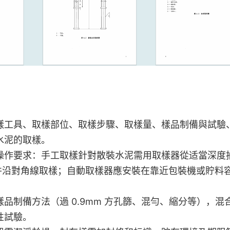
樣工具、取樣部位、取樣步驟、取樣量、樣品制備與試驗
水泥的取樣。
操作要求：手工取樣針對散裝水泥需用取樣器從适當深度
袋并沿對角線取樣；自動取樣器應安裝在靠近包裝機或貯料
品制備方法（過 0.9mm 方孔篩、混勻、縮分等），混
性試驗。