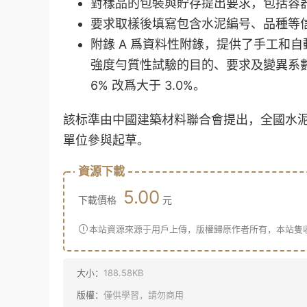
對樣品的包裝與貯存提出要求，包括容
要求取樣後填寫包含水泥編号、品種等
附錄 A 爲資料性附錄，提供了手工和自動
強度勻質性試驗的目的、要求及變異系
6% 改爲大于 3.0%。
該标準由中國建築材料聯合會提出，全國水
單位參與起草。
資源下載
5.00
下載價格
元
本站資源來源于用戶上傳，版權歸原作者所有，本站隻
大小：
188.58KB
版權：
僅供學習，請勿商用