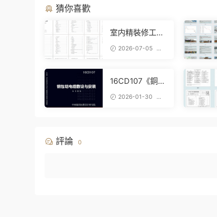
猜你喜歡
室内精裝修工程
技術标Word下
2026-07-05
載，402頁完整
187
施工方案可直接
參考
16CD107《銅包
鋁電纜敷設與安
2026-01-30
裝》百度網盤P
932
DF電子版下載
評論
0