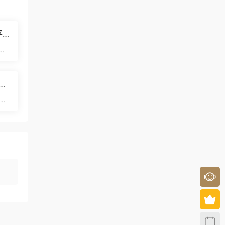
平
速
圖算
心痛
以下
端和
年
網
版下