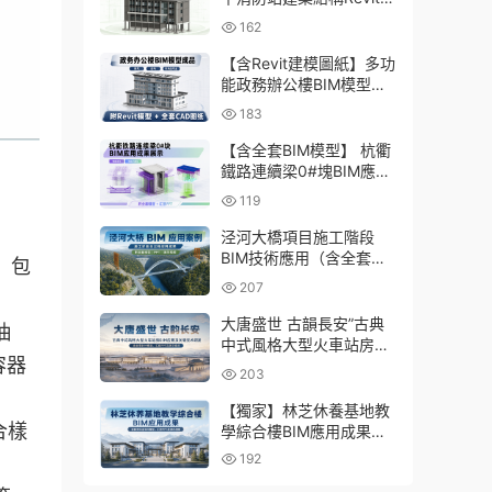
型成品，包含全套BIM建
162
模CAD圖紙下載
【含Revit建模圖紙】多功
能政務辦公樓BIM模型成
品，包含建築+結構+機電
183
三大專業Revit模型及配套
建模CAD圖紙
【含全套BIM模型】 杭衢
鐵路連續梁0#塊BIM應用
成果｜鋼筋與預應力深化
119
施工實戰資料
泾河大橋項目施工階段
BIM技術應用（含全套
、包
BIM模型、彙報PPT及演
207
示視頻）
大唐盛世 古韻長安”古典
抽
中式風格大型火車站房
容器
BIM應用及關鍵技術研發
203
（含全套BIM模型、彙報
PPT及演示視頻）
【獨家】林芝休養基地教
合樣
學綜合樓BIM應用成果
（全套資料含BIM模型、
192
彙報PPT及演示視頻）