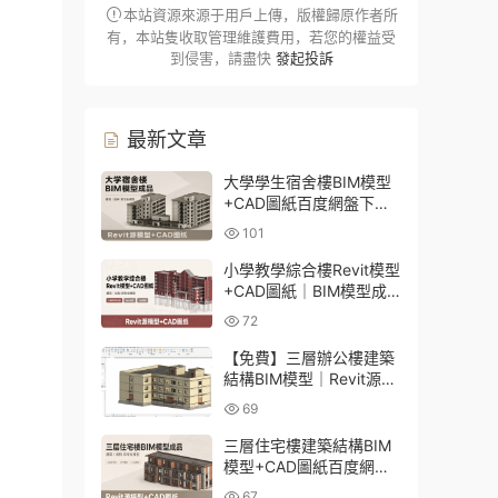
本站資源來源于用戶上傳，版權歸原作者所
有，本站隻收取管理維護費用，若您的權益受
到侵害，請盡快
發起投訴
最新文章
大學學生宿舍樓BIM模型
+CAD圖紙百度網盤下載
｜建築結構全套Revit源文
101
件
小學教學綜合樓Revit模型
+CAD圖紙｜BIM模型成
品百度網盤下載
72
【免費】三層辦公樓建築
結構BIM模型｜Revit源文
件百度網盤下載
69
三層住宅樓建築結構BIM
模型+CAD圖紙百度網盤
下載
67