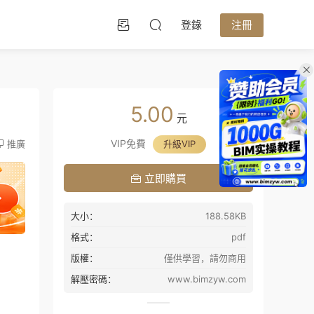
登錄
注冊
5.00
元
VIP免費
推廣
升級VIP
立即購買
大小：
188.58KB
格式：
pdf
版權：
僅供學習，請勿商用
解壓密碼：
www.bimzyw.com