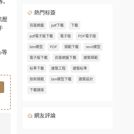
等。
熱門标簽
抗壓
百度網盤
pdf下載
下載
于
pdf電子版下載
電子版
PDF電子版
bim模型
PDF
規範下載
revit模型
心等
電子版下載
百度網盤下載
建築規範
标準下載
建築工程
建築标準
技術規範
bim模型下載
建築設計
下載鏈接
網友評論