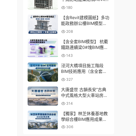
型成品，包含全套BIM建
180
模CAD圖紙下載
【含Revit建模圖紙】多功
能政務辦公樓BIM模型成
品，包含建築+結構+機電
208
三大專業Revit模型及配套
建模CAD圖紙
【含全套BIM模型】 杭衢
鐵路連續梁0#塊BIM應用
成果｜鋼筋與預應力深化
143
施工實戰資料
泾河大橋項目施工階段
BIM技術應用（含全套
BIM模型、彙報PPT及演
327
示視頻）
大唐盛世 古韻長安”古典
中式風格大型火車站房
BIM應用及關鍵技術研發
314
（含全套BIM模型、彙報
PPT及演示視頻）
【獨家】林芝休養基地教
學綜合樓BIM應用成果
（全套資料含BIM模型、
306
彙報PPT及演示視頻）