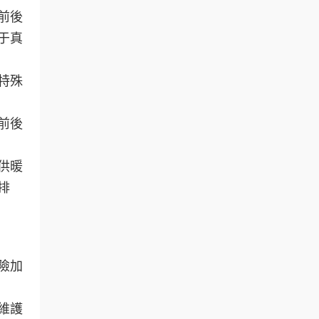
前後
于真
特殊
前後
供暖
排
險加
維護