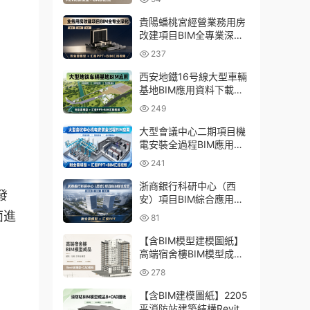
貴陽蟠桃宮經營業務用房
改建項目BIM全專業深化
資料下載：含模型、彙報
237
PPT及演示視頻
西安地鐵16号線大型車輛
基地BIM應用資料下載：
含BIM模型、彙報PPT及
249
演示視頻
大型會議中心二期項目機
電安裝全過程BIM應用資
料下載：含BIM模型、彙
241
報PPT及視頻
浙商銀行科研中心（西
發
安）項目BIM綜合應用資
料下載：含全套BIM模
面進
81
型、彙報PPT
【含BIM模型建模圖紙】
高端宿舍樓BIM模型成
品，包含建築+結構兩大
278
專業Revit模型及全套建模
CAD圖紙
【含BIM建模圖紙】2205
平消防站建築結構Revit模