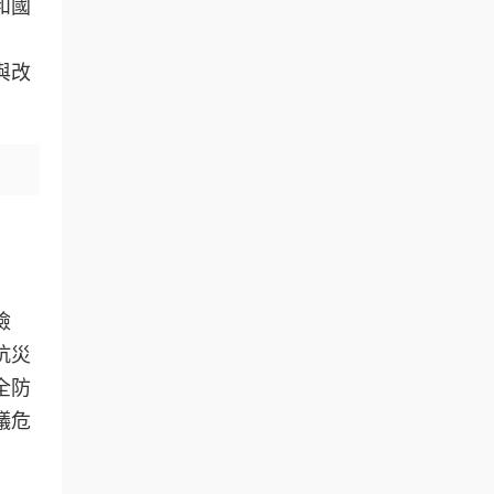
和國
與改
檢
抗災
全防
蟻危