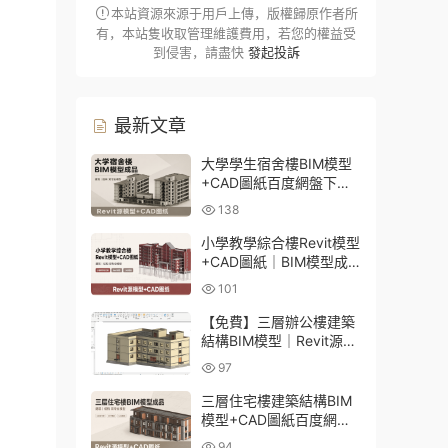
本站資源來源于用戶上傳，版權歸原作者所
有，本站隻收取管理維護費用，若您的權益受
到侵害，請盡快
發起投訴
最新文章
大學學生宿舍樓BIM模型
+CAD圖紙百度網盤下載
｜建築結構全套Revit源文
138
件
小學教學綜合樓Revit模型
+CAD圖紙｜BIM模型成
品百度網盤下載
101
【免費】三層辦公樓建築
結構BIM模型｜Revit源文
件百度網盤下載
97
三層住宅樓建築結構BIM
模型+CAD圖紙百度網盤
下載
94