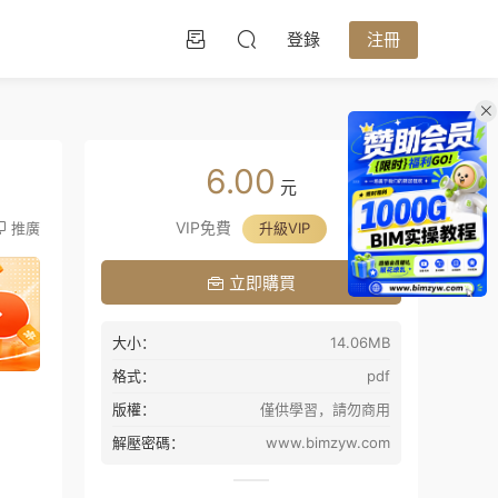
登錄
注冊
6.00
元
VIP免費
推廣
升級VIP
立即購買
大小：
14.06MB
格式：
pdf
版權：
僅供學習，請勿商用
解壓密碼：
www.bimzyw.com