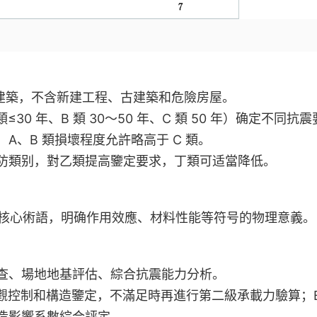
有建築，不含新建工程、古建築和危險房屋。
30 年、B 類 30～50 年、C 類 50 年）确定不同抗震
A、B 類損壞程度允許略高于 C 類。
防類别，對乙類提高鑒定要求，丁類可适當降低。
” 等核心術語，明确作用效應、材料性能等符号的物理意義。
查、場地地基評估、綜合抗震能力分析。
宏觀控制和構造鑒定，不滿足時再進行第二級承載力驗算；B
造影響系數綜合評定。