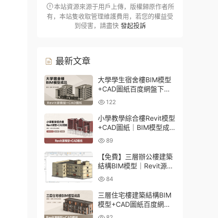
本站資源來源于用戶上傳，版權歸原作者所
有，本站隻收取管理維護費用，若您的權益受
到侵害，請盡快
發起投訴
最新文章
大學學生宿舍樓BIM模型
+CAD圖紙百度網盤下載
｜建築結構全套Revit源文
122
件
小學教學綜合樓Revit模型
+CAD圖紙｜BIM模型成
品百度網盤下載
89
【免費】三層辦公樓建築
結構BIM模型｜Revit源文
件百度網盤下載
84
三層住宅樓建築結構BIM
模型+CAD圖紙百度網盤
下載
82