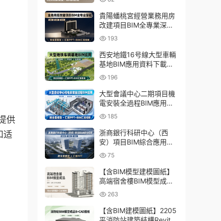
貴陽蟠桃宮經營業務用房
改建項目BIM全專業深化
資料下載：含模型、彙報
193
PPT及演示視頻
西安地鐵16号線大型車輛
基地BIM應用資料下載：
含BIM模型、彙報PPT及
196
演示視頻
大型會議中心二期項目機
電安裝全過程BIM應用資
料下載：含BIM模型、彙
185
定提供
報PPT及視頻
浙商銀行科研中心（西
和适
安）項目BIM綜合應用資
料下載：含全套BIM模
75
型、彙報PPT
【含BIM模型建模圖紙】
高端宿舍樓BIM模型成
品，包含建築+結構兩大
263
專業Revit模型及全套建模
CAD圖紙
【含BIM建模圖紙】2205
平消防站建築結構Revit模