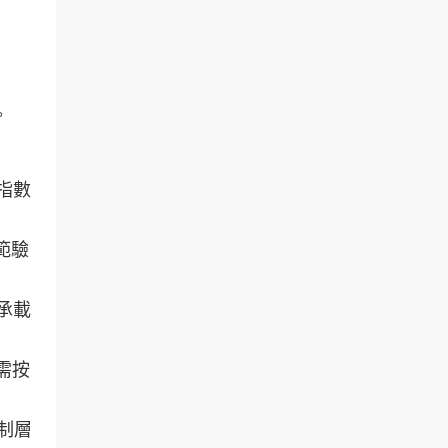
。
指數
範驗
承載
需按
制層