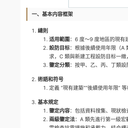
一、基本内容框架
總則
适用範圍
：6 度～9 度地區的現
設防目标
：根據後續使用年限（A 類≤
求，C 類與新建工程設防目标一緻，
鑒定分類
：按甲、乙、丙、丁類設
術語和符号
定義 “現有建築”“後續使用年限
基本規定
鑒定内容
：包括資料搜集、現狀檢
兩級鑒定法
：A 類先進行第一級
需檢查抗震措施和承載力，結合構