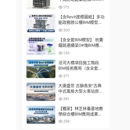
型成品，包含全套BIM建
172
模CAD圖紙下載
【含Revit建模圖紙】多功
能政務辦公樓BIM模型成
品，包含建築+結構+機電
200
三大專業Revit模型及配套
建模CAD圖紙
【含全套BIM模型】 杭衢
鐵路連續梁0#塊BIM應用
成果｜鋼筋與預應力深化
130
施工實戰資料
泾河大橋項目施工階段
BIM技術應用（含全套
BIM模型、彙報PPT及演
271
示視頻）
大唐盛世 古韻長安”古典
中式風格大型火車站房
BIM應用及關鍵技術研發
261
（含全套BIM模型、彙報
PPT及演示視頻）
【獨家】林芝休養基地教
學綜合樓BIM應用成果
（全套資料含BIM模型、
259
彙報PPT及演示視頻）