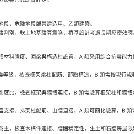
地段，危險地段嚴禁建造甲、乙類建築。
驗判别，軟土地基驗算震陷，樁基設計考慮長期壓密效應
體材料強度、圈梁與構造柱設置，A 類采用綜合抗震能力
抗震等級，檢查框架梁柱配筋、節點構造，B 類需按現行規
剛度比，檢查框架與牆體連接，B 類需驗算框架柱和牆體
蓋支撐、排架柱配筋、山牆連接，A 類可簡化驗算，B 類
爲主，檢查木構件連接、牆體穩定性，生土和石牆房屋限