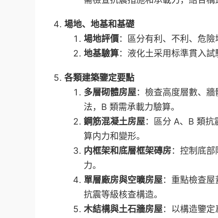
場地、地基和基礎
場地評價
：區分有利、不利、危險
地基驗算
：液化土采用标準貫入試
各類建築鑒定要點
多層砌體房屋
：檢查高度層數、牆
法，B 類需承載力驗算。
鋼筋混凝土房屋
：區分 A、B 類
算内力和變形。
内框架和底層框架磚房
：控制底部
力。
單層廠房與空曠房屋
：重點檢查屋
抗震等級核查構造。
木結構與土石牆房屋
：以構造鑒定