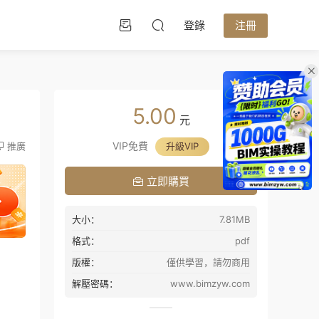
登錄
注冊
5.00
元
VIP免費
推廣
升級VIP
立即購買
大小：
7.81MB
格式：
pdf
版權：
僅供學習，請勿商用
解壓密碼：
www.bimzyw.com