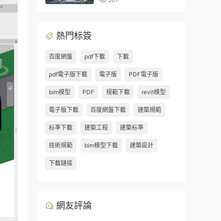
彙報PPT及演示視頻）
熱門标簽
百度網盤
pdf下載
下載
pdf電子版下載
電子版
PDF電子版
bim模型
PDF
規範下載
revit模型
電子版下載
百度網盤下載
建築規範
标準下載
建築工程
建築标準
技術規範
bim模型下載
建築設計
下載鏈接
網友評論