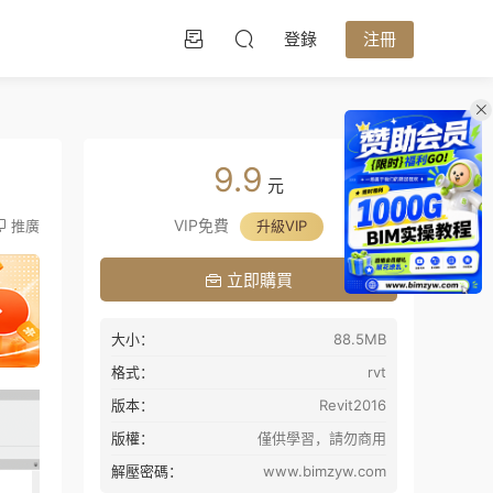
登錄
注冊
9.9
元
VIP免費
推廣
升級VIP
立即購買
大小：
88.5MB
格式：
rvt
版本：
Revit2016
版權：
僅供學習，請勿商用
解壓密碼：
www.bimzyw.com