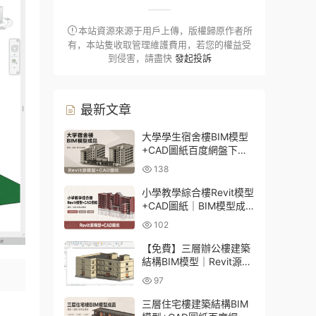
本站資源來源于用戶上傳，版權歸原作者所
有，本站隻收取管理維護費用，若您的權益受
到侵害，請盡快
發起投訴
最新文章
大學學生宿舍樓BIM模型
+CAD圖紙百度網盤下載
｜建築結構全套Revit源文
138
件
小學教學綜合樓Revit模型
+CAD圖紙｜BIM模型成
品百度網盤下載
102
【免費】三層辦公樓建築
結構BIM模型｜Revit源文
件百度網盤下載
97
三層住宅樓建築結構BIM