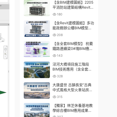
CAD圖紙
【含BIM建模圖紙】2205
平消防站建築結構Revit模
型成品，包含全套BIM建
180
模CAD圖紙下載
【含Revit建模圖紙】多功
能政務辦公樓BIM模型成
品，包含建築+結構+機電
208
三大專業Revit模型及配套
建模CAD圖紙
【含全套BIM模型】 杭衢
鐵路連續梁0#塊BIM應用
成果｜鋼筋與預應力深化
143
施工實戰資料
泾河大橋項目施工階段
BIM技術應用（含全套
BIM模型、彙報PPT及演
328
示視頻）
大唐盛世 古韻長安”古典
中式風格大型火車站房
BIM應用及關鍵技術研發
315
（含全套BIM模型、彙報
PPT及演示視頻）
【獨家】林芝休養基地教
學綜合樓BIM應用成果
（全套資料含BIM模型、
307