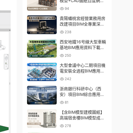
模型+CAD圖紙百度網盤
下載
94
貴陽蟠桃宮經營業務用房
改建項目BIM全專業深化
資料下載：含模型、彙報
238
PPT及演示視頻
西安地鐵16号線大型車輛
基地BIM應用資料下載：
含BIM模型、彙報PPT及
250
演示視頻
大型會議中心二期項目機
電安裝全過程BIM應用資
料下載：含BIM模型、彙
242
報PPT及視頻
浙商銀行科研中心（西
安）項目BIM綜合應用資
料下載：含全套BIM模
81
型、彙報PPT
【含BIM模型建模圖紙】
高端宿舍樓BIM模型成
品，包含建築+結構兩大
278
專業Revit模型及全套建模