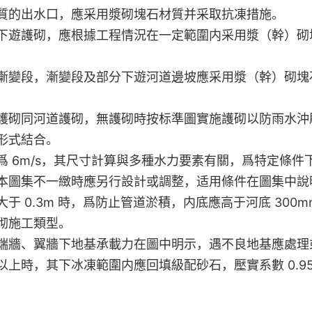
質的出水口，應采用漿砌塊石材質并采取抗凍措施。
下遊護砌，應根據工程情況在一定範圍内采用漿（幹）砌
漸變段，漸變段及部分下遊河道邊坡應采用漿（幹）砌塊
護砌同河道護砌，無護砌時按标準圖實施護砌以防雨水沖
形式結合。
 6m/s，其尺寸計算與多種水力要素有關，爲特定條件
本圖集不一緻時應另行設計或調整，适用條件在圖集中說
 0.3m 時，爲防止管道淤積，内底應高于河底 300m
砌施工類型。
端牆、翼牆下地基承載力在圖中明示，遇不良地基應處理
上時，其下冰凍範圍内應回填級配砂石，壓實系數 0.9