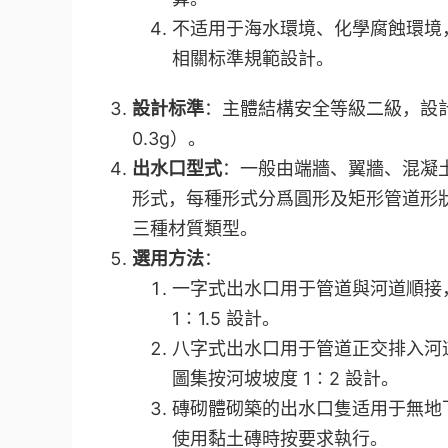
不适用于海水環境、化學腐蝕環境，
相關标準規範設計。
設計标準
：主體結構安全等級二級，設計使
0.3g）。
出水口型式
：一般由端牆、翼牆、混凝
形式，每種形式分爲圓形及矩形管道形
三種材質類型。
選用方法
：
一字式出水口用于管道與河道順接
1∶1.5 設計。
八字式出水口用于管道正交排入河
圖集按河坡坡度 1∶2 設計。
磚砌體砌築的出水口隻适用于無地
使用黏土磚時按要求執行。