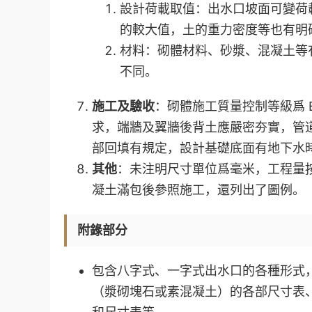
設計荷載取值：出水口坡面可變荷載取 
的較大值，土的重力密度等也有明
材料：砌體材料、砂漿、混凝土等
不同。
施工及驗收
：砌體施工質量控制等級爲 
求，端牆及翼牆後背土應嚴密夯實，管
部回填有規定，設計基礎底面有地下水
其他
：未注明尺寸單位爲毫米，工程量
凝土滿包後參照施工，還列出了圖例。
附錄部分
包含八字式、一字式出水口的各種形式
（漿砌塊石或素混凝土）的各部尺寸表