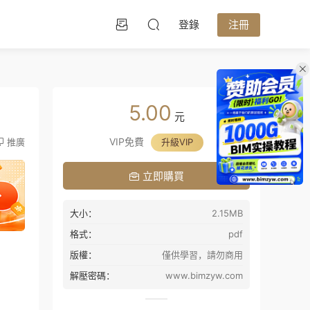
登錄
注冊
5.00
元
VIP免費
推廣
升級VIP
立即購買
大小：
2.15MB
格式：
pdf
版權：
僅供學習，請勿商用
解壓密碼：
www.bimzyw.com