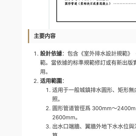
主要内容
設計依據
：包含《室外排水設計規範》
範。當依據的标準規範修訂或有新出版
用。
适用範圍
：
适用于一般城鎮排水圓形、矩形無
照。
圓形管道管徑爲 300mm～2400m
2600mm。
出水口端牆、翼牆外地下水水位與河
算。