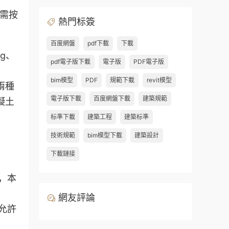
時需按
熱門标簽
百度網盤
pdf下載
下載
g、
pdf電子版下載
電子版
PDF電子版
bim模型
PDF
規範下載
revit模型
兩種
電子版下載
百度網盤下載
建築規範
凝土
标準下載
建築工程
建築标準
技術規範
bim模型下載
建築設計
下載鏈接
，本
網友評論
允許