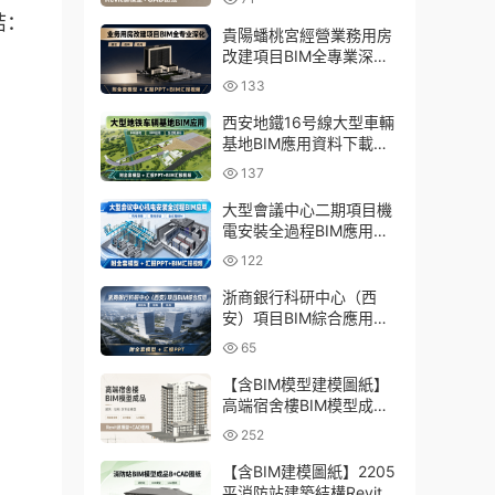
結：
貴陽蟠桃宮經營業務用房
改建項目BIM全專業深化
資料下載：含模型、彙報
133
PPT及演示視頻
西安地鐵16号線大型車輛
基地BIM應用資料下載：
含BIM模型、彙報PPT及
137
演示視頻
大型會議中心二期項目機
電安裝全過程BIM應用資
料下載：含BIM模型、彙
122
報PPT及視頻
浙商銀行科研中心（西
安）項目BIM綜合應用資
料下載：含全套BIM模
65
型、彙報PPT
【含BIM模型建模圖紙】
高端宿舍樓BIM模型成
品，包含建築+結構兩大
252
專業Revit模型及全套建模
CAD圖紙
【含BIM建模圖紙】2205
平消防站建築結構Revit模