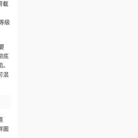
荷載
等級
要
砌底
範。
可混
道
詳圖