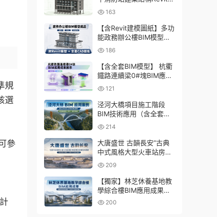
型成品，包含全套BIM建
163
模CAD圖紙下載
【含Revit建模圖紙】多功
能政務辦公樓BIM模型成
品，包含建築+結構+機電
186
三大專業Revit模型及配套
建模CAD圖紙
【含全套BIM模型】 杭衢
鐵路連續梁0#塊BIM應用
成果｜鋼筋與預應力深化
準規
121
施工實戰資料
核選
泾河大橋項目施工階段
BIM技術應用（含全套
BIM模型、彙報PPT及演
214
示視頻）
大唐盛世 古韻長安”古典
可參
中式風格大型火車站房
BIM應用及關鍵技術研發
209
（含全套BIM模型、彙報
PPT及演示視頻）
【獨家】林芝休養基地教
學綜合樓BIM應用成果
（全套資料含BIM模型、
 計
200
彙報PPT及演示視頻）