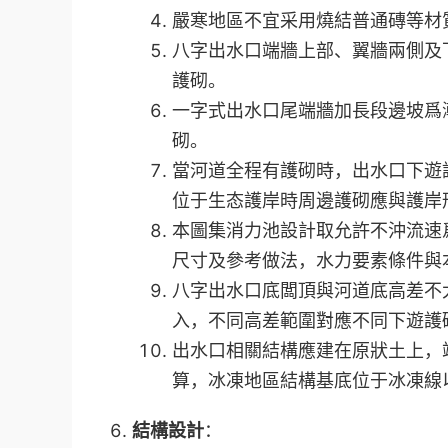
嚴寒地區不宜采用燒結普通磚等材
八字出水口端牆上部、翼牆兩側及
護砌。
一字式出水口尾端牆加長段邊坡爲
砌。
當河道全程有護砌時，出水口下遊
位于生态護岸時周邊護砌應與護岸
本圖集消力池設計取允許不沖流速爲
尺寸及參考做法，水力要素條件與
八字出水口底闆頂與河道底高差不大于
入，不同高差範圍對應不同下遊護
出水口相關結構應建在原狀土上，
算，冰凍地區結構基底位于冰凍線以
結構設計
：