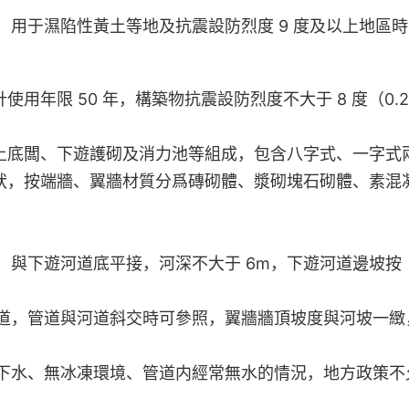
用于濕陷性黃土等地及抗震設防烈度 9 度及以上地區
用年限 50 年，構築物抗震設防烈度不大于 8 度（0.2
土底闆、下遊護砌及消力池等組成，包含八字式、一字式
狀，按端牆、翼牆材質分爲磚砌體、漿砌塊石砌體、素混
，與下遊河道底平接，河深不大于 6m，下遊河道邊坡按
道，管道與河道斜交時可參照，翼牆牆頂坡度與河坡一緻
下水、無冰凍環境、管道内經常無水的情況，地方政策不