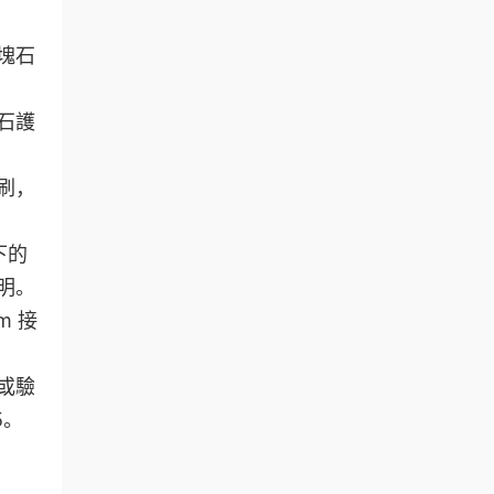
塊石
石護
刷，
下的
明。
m 接
或驗
5。