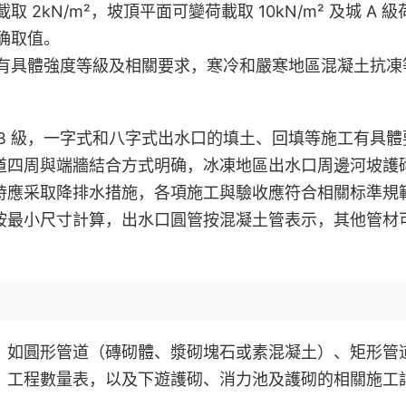
2kN/m²，坡頂平面可變荷載取 10kN/m² 及城 A 級
确取值。
有具體強度等級及相關要求，寒冷和嚴寒地區混凝土抗凍
B 級，一字式和八字式出水口的填土、回填等施工有具體
道四周與端牆結合方式明确，冰凍地區出水口周邊河坡護
時應采取降排水措施，各項施工與驗收應符合相關标準規
按最小尺寸計算，出水口圓管按混凝土管表示，其他管材
，如圓形管道（磚砌體、漿砌塊石或素混凝土）、矩形管
、工程數量表，以及下遊護砌、消力池及護砌的相關施工