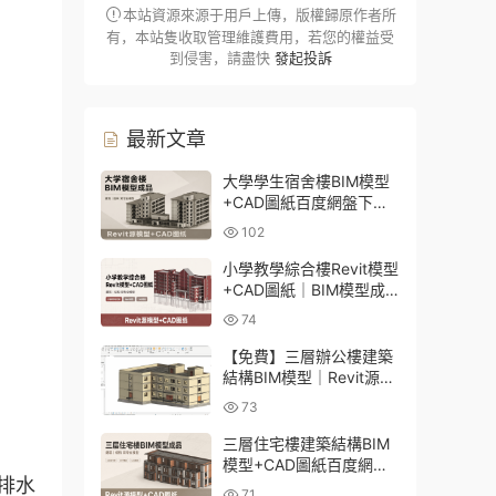
本站資源來源于用戶上傳，版權歸原作者所
有，本站隻收取管理維護費用，若您的權益受
到侵害，請盡快
發起投訴
最新文章
大學學生宿舍樓BIM模型
+CAD圖紙百度網盤下載
｜建築結構全套Revit源文
102
件
小學教學綜合樓Revit模型
+CAD圖紙｜BIM模型成
品百度網盤下載
74
【免費】三層辦公樓建築
結構BIM模型｜Revit源文
件百度網盤下載
73
三層住宅樓建築結構BIM
模型+CAD圖紙百度網盤
鎮排水
下載
71