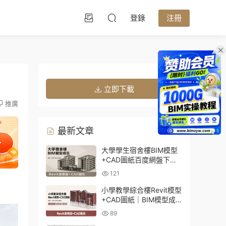
登錄
注冊
立即下載
推廣
最新文章
大學學生宿舍樓BIM模型
+CAD圖紙百度網盤下載
｜建築結構全套Revit源文
121
件
小學教學綜合樓Revit模型
+CAD圖紙｜BIM模型成
品百度網盤下載
89