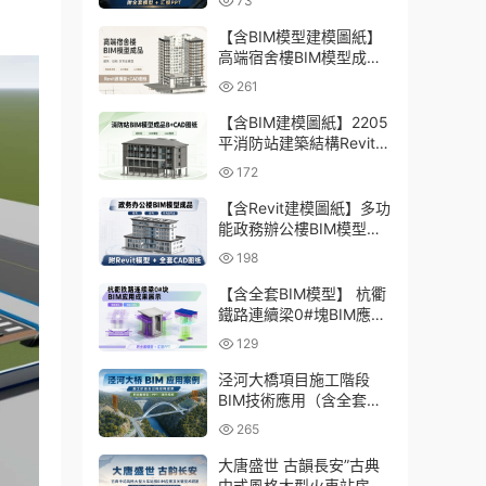
73
型、彙報PPT
【含BIM模型建模圖紙】
高端宿舍樓BIM模型成
品，包含建築+結構兩大
261
專業Revit模型及全套建模
CAD圖紙
【含BIM建模圖紙】2205
平消防站建築結構Revit模
型成品，包含全套BIM建
172
模CAD圖紙下載
【含Revit建模圖紙】多功
能政務辦公樓BIM模型成
品，包含建築+結構+機電
198
三大專業Revit模型及配套
建模CAD圖紙
【含全套BIM模型】 杭衢
鐵路連續梁0#塊BIM應用
成果｜鋼筋與預應力深化
129
施工實戰資料
泾河大橋項目施工階段
BIM技術應用（含全套
BIM模型、彙報PPT及演
265
示視頻）
大唐盛世 古韻長安”古典
中式風格大型火車站房