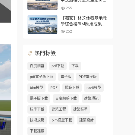
BIM應用及關鍵技術研發
255
（含全套BIM模型、彙報
PPT及演示視頻）
【獨家】林芝休養基地教
學綜合樓BIM應用成果
（全套資料含BIM模型、
252
彙報PPT及演示視頻）
熱門标簽
百度網盤
pdf下載
下載
pdf電子版下載
電子版
PDF電子版
bim模型
PDF
規範下載
revit模型
電子版下載
百度網盤下載
建築規範
标準下載
建築工程
建築标準
技術規範
bim模型下載
建築設計
下載鏈接