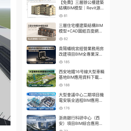
【免費】三層辦公樓建築
結構BIM模型｜Revit源文
件百度網盤下載
81
三層住宅樓建築結構BIM
模型+CAD圖紙百度網盤
下載
82
貴陽蟠桃宮經營業務用房
改建項目BIM全專業深化
資料下載：含模型、彙報
185
PPT及演示視頻
西安地鐵16号線大型車輛
基地BIM應用資料下載：
含BIM模型、彙報PPT及
188
演示視頻
大型會議中心二期項目機
電安裝全過程BIM應用資
料下載：含BIM模型、彙
176
報PPT及視頻
浙商銀行科研中心（西
安）項目BIM綜合應用資
料下載：含全套BIM模