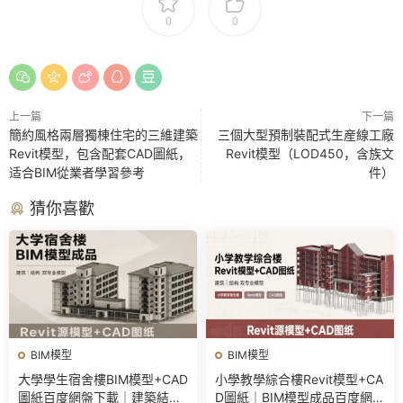
0
0
上一篇
下一篇
簡約風格兩層獨棟住宅的三維建築
三個大型預制裝配式生産線工廠
Revit模型，包含配套CAD圖紙，
Revit模型（LOD450，含族文
适合BIM從業者學習參考
件）
猜你喜歡
BIM模型
BIM模型
大學學生宿舍樓BIM模型+CAD
小學教學綜合樓Revit模型+CA
圖紙百度網盤下載｜建築結構
D圖紙｜BIM模型成品百度網盤