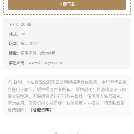
立即下載
大小：
26MB
格式：
rvt
版本：
Revit2017
版權：
僅供學習，請勿商用
解壓密碼：
www.bimzyw.com
聲明：本站資源全部來自公開網絡購買或收集，水印不代表署
名僅用于防盜，版權歸原作者所有。 版權說明：資源均源于互聯
網收集整理，不保證資源的可用及完整性，僅供個人學習研究，
請勿商用。喜歡記得支持正版，若侵犯第三方權益，請及時聯系
我們删除！
《版權聲明》