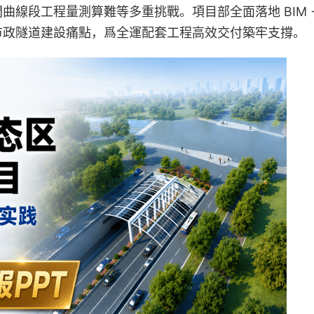
線段工程量測算難等多重挑戰。項目部全面落地 BIM +
市政隧道建設痛點，爲全運配套工程高效交付築牢支撐。