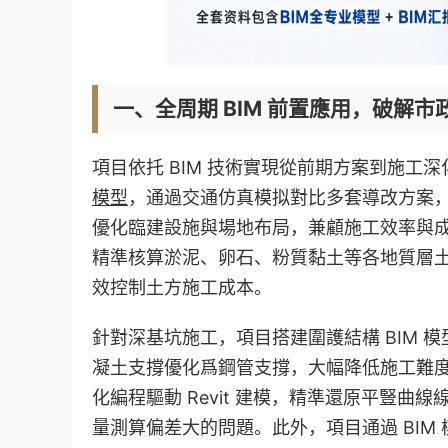
一、全周期 BIM 前置應用，破解
項目依托 BIM 技術實現從前期方案到施
模型
，通過交通仿真模拟對比多套導改方案
優化臨建設施與場地布局，兼顧施工效率與成
精準核算淤泥、卵石、粉質黏土等各地質層土
效控制土方施工成本。
針對深基坑施工，項目搭建圍護結構 BIM 模
凝土支撐優化爲鋼管支撐，大幅降低施工難度、
化編程驅動 Revit 建模，精準還原平豎曲
量測算偏差大的問題。此外，項目通過 BI