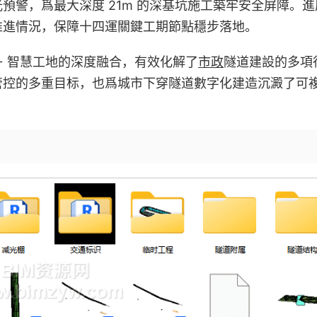
預警，爲最大深度 21m 的深基坑施工築牢安全屏障。進
推進情況，保障十四運關鍵工期節點穩步落地。
 + 智慧工地的深度融合，有效化解了
市政
隧道建設的多項
管控的多重目标，也爲城市下穿隧道數字化建造沉澱了可