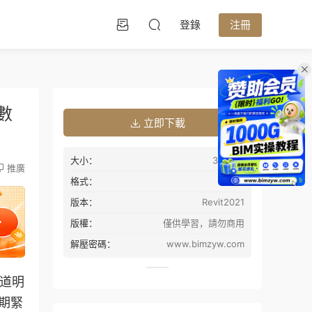
登錄
注冊
數
立即下載
大小：
3.43GB
推廣
格式：
rvt
版本：
Revit2021
版權：
僅供學習，請勿商用
解壓密碼：
www.bimzyw.com
車道明
期緊