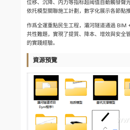
位移、沉降、内力等指标超阈值自動觸發聲光
依托模型關聯施工計劃，數字化展示各節點
作爲全運重點民生工程，灞河隧道通過 BIM
共性難題，實現了提質、降本、增效與安全
的實踐經驗。
資源預覽