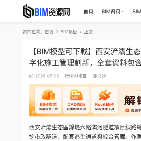
首頁
BIM資料
BI
當前位置：
首頁
BIM項目
正文
【BIM模型可下載】西安浐灞生态
字化施工管理創新，全套資料包含B
2026-07-05
BIM項目
226
西安浐灞生态區錦堤六路灞河隧道項目線路總長
挖市政隧道，配套逃生通道與綜合管廊。作爲