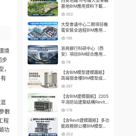
西安地鐵16号線大型車輛
基地BIM應用資料下載：
含BIM模型、彙報PPT及
202
演示視頻
大型會議中心二期項目機
電安裝全過程BIM應用資
料下載：含BIM模型、彙
195
報PPT及視頻
浙商銀行科研中心（西
環境
安）項目BIM綜合應用資
同步
料下載：含全套BIM模
76
型、彙報PPT
型，
【含BIM模型建模圖紙】
，有
高端宿舍樓BIM模型成
品，包含建築+結構兩大
267
專業Revit模型及全套建模
CAD圖紙
【含BIM建模圖紙】2205
平消防站建築結構Revit模
道混
型成品，包含全套BIM建
176
參數
模CAD圖紙下載
【含Revit建模圖紙】多功
工程
能政務辦公樓BIM模型成
顧功
品，包含建築+結構+機電
202