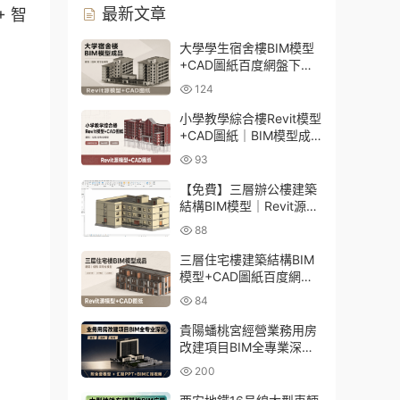
最新文章
 智
大學學生宿舍樓BIM模型
+CAD圖紙百度網盤下載
｜建築結構全套Revit源文
124
件
小學教學綜合樓Revit模型
+CAD圖紙｜BIM模型成
品百度網盤下載
93
【免費】三層辦公樓建築
結構BIM模型｜Revit源文
件百度網盤下載
88
三層住宅樓建築結構BIM
模型+CAD圖紙百度網盤
下載
84
貴陽蟠桃宮經營業務用房
改建項目BIM全專業深化
資料下載：含模型、彙報
200
PPT及演示視頻