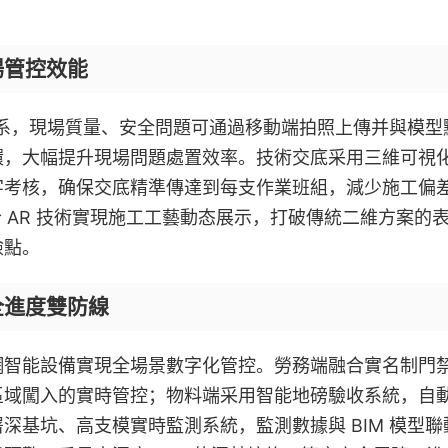
場管控效能
理體系，現場質量、安全問題可通過移動端拍照上傳并與模型
環，大幅提升現場問題處置效率。技術交底采用三維可視
字考核，确保交底精準傳達到每支作業班組，減少施工偏
合 AR 技術實現施工工藝動态展示，打破傳統二維方案的
險點。
全進度雙防線
網智能設備實現全場景數字化管控。勞務端融合實名制門
區域闖入的實時管控；物料端采用智能地磅驗收系統，自
深基坑、高支模實時監測系統，監測數據與 BIM 模型聯