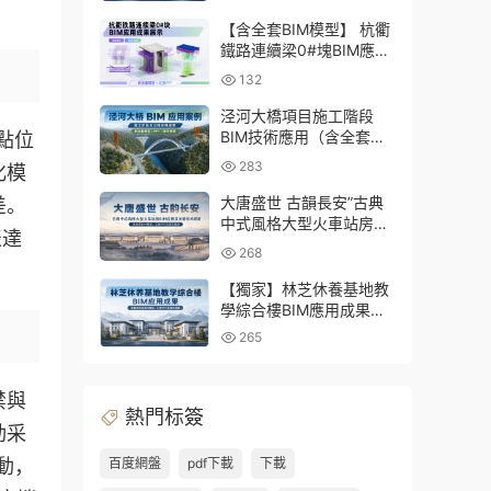
三大專業Revit模型及配套
建模CAD圖紙
【含全套BIM模型】 杭衢
鐵路連續梁0#塊BIM應用
成果｜鋼筋與預應力深化
132
施工實戰資料
泾河大橋項目施工階段
BIM技術應用（含全套
點位
BIM模型、彙報PPT及演
283
化模
示視頻）
大唐盛世 古韻長安”古典
差。
中式風格大型火車站房
表達
BIM應用及關鍵技術研發
268
（含全套BIM模型、彙報
PPT及演示視頻）
【獨家】林芝休養基地教
學綜合樓BIM應用成果
（全套資料含BIM模型、
265
彙報PPT及演示視頻）
禁與
熱門标簽
動采
百度網盤
pdf下載
下載
動，