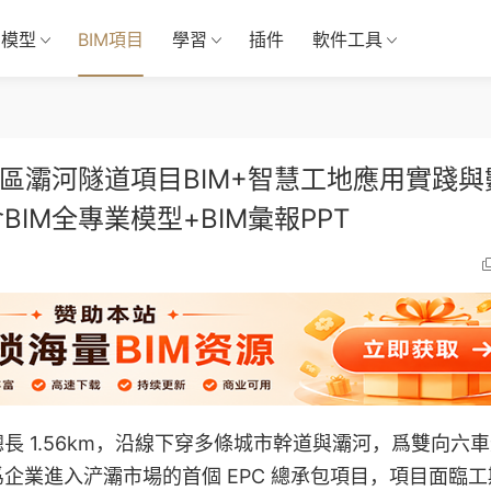
M模型
BIM項目
學習
插件
軟件工具
區灞河隧道項目BIM+智慧工地應用實踐與
IM全專業模型+BIM彙報PPT
 1.56km，沿線下穿多條城市幹道與灞河，爲雙向六
企業進入浐灞市場的首個 EPC 總承包項目，項目面臨工