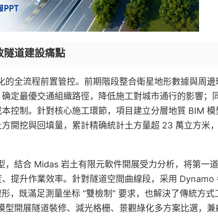
市政隧道建設痛點
工深化的全流程前置管控。前期階段整合衛星地形數據與周邊
，确定最優交通組織路徑，降低施工對城市通行的影響；
本控制。針對核心施工環節，項目建立分層地質 BIM 模
方開挖與回填量，累計精确統計土方量超 23 萬立方米
型，結合 Midas 岩土有限元軟件開展受力分析，将第一
提升作業效率。針對隧道空間曲線段，采用 Dynamo 
線線形，既滿足測量坐标 “雙檢制” 要求，也解決了傳統方式
M 模型開展隧道裝修、減光格栅、景觀綠化多方案比選，兼