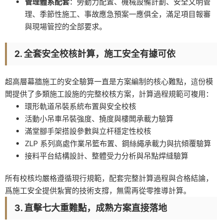
管理體系配套
：勞動力配置、機械設備計劃、安全文明管
理、季節性施工、事故應急預案一應俱全，滿足項目報審
與現場管控的全部要求。
2. 全套安全校核計算，施工安全有據可依
超高層幕牆施工的安全驗算一直是方案編制的核心難點，這份模
闆提供了多類施工設施的完整校核方案，計算過程規範可複用：
環形軌道吊裝系統布置與安全校核
活動小吊車吊裝強度、撓度與樓闆承載力驗算
滿堂腳手架搭設參數與立杆穩定性校核
ZLP 系列高處作業吊籃布置、鋼絲繩承載力與抗傾覆驗算
接料平台結構設計、整體受力分析與吊點焊縫驗算
所有校核均嚴格遵循現行規範，配套完整計算過程與合格結論，
爲施工安全提供紮實的技術支撐，無需再從零推導計算。
3. 直擊七大重難點，成熟方案直接落地