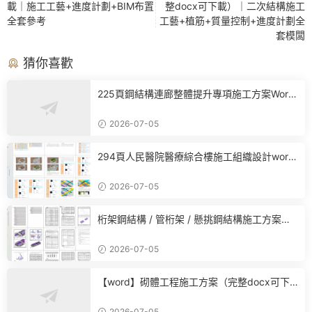
載｜施工工藝+進度計劃+BIM布置
整docx可下載）｜二次結構施工
全套參考
工藝+植筋+質量控制+進度計劃全
套模闆
猜你喜歡
225頁鋼結構連廊整體提升專項施工方案Word
下載，含液壓提升、有限元計算及應急預案
2026-07-05
294頁人民醫院醫療綜合樓施工組織設計word
下載，含BIM應用及全套專項方案
2026-07-05
桁架鋼結構 / 管桁架 / 懸挑鋼結構施工方案
（完整版word版可下載）
2026-07-05
【word】砌體工程施工方案（完整docx可下
載）｜二次結構施工工藝+植筋+質量控制+進
度計劃全套模闆
2026-07-05