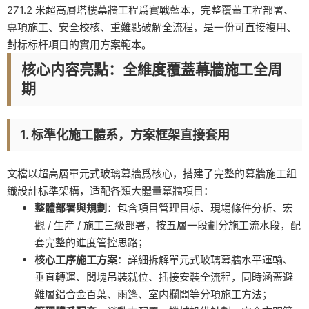
271.2 米超高層塔樓幕牆工程爲實戰藍本，完整覆蓋工程部署、
專項施工、安全校核、重難點破解全流程，是一份可直接複用、
對标标杆項目的實用方案範本。
核心内容亮點：全維度覆蓋幕牆施工全周
期
1. 标準化施工體系，方案框架直接套用
文檔以超高層單元式玻璃幕牆爲核心，搭建了完整的幕牆施工組
織設計标準架構，适配各類大體量幕牆項目：
整體部署與規劃
：包含項目管理目标、現場條件分析、宏
觀 / 生産 / 施工三級部署，按五層一段劃分施工流水段，配
套完整的進度管控思路；
核心工序施工方案
：詳細拆解單元式玻璃幕牆水平運輸、
垂直轉運、闆塊吊裝就位、插接安裝全流程，同時涵蓋避
難層鋁合金百葉、雨篷、室内欄闆等分項施工方法；