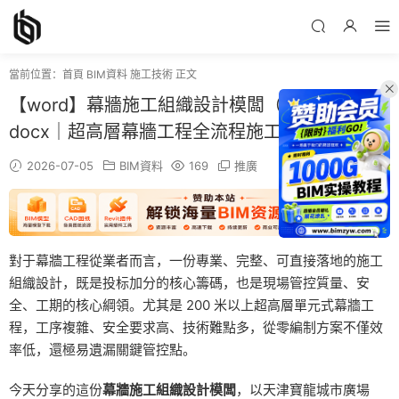
當前位置：
首頁
BIM資料
施工技術
正文
【word】幕牆施工組織設計模闆（可直接套用）
docx｜超高層幕牆工程全流程施工方案資料
2026-07-05
BIM資料
169
推廣
對于幕牆工程從業者而言，一份專業、完整、可直接落地的施工
組織設計，既是投标加分的核心籌碼，也是現場管控質量、安
全、工期的核心綱領。尤其是 200 米以上超高層單元式幕牆工
程，工序複雜、安全要求高、技術難點多，從零編制方案不僅效
率低，還極易遺漏關鍵管控點。
今天分享的這份
幕牆施工組織設計模闆
，以天津寶龍城市廣場