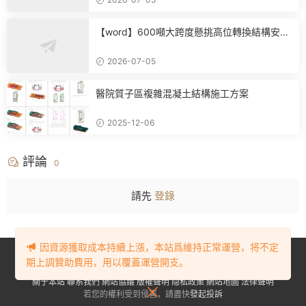
【word】600噸大跨度懸挑高位轉換結構安裝
專項施工方案（附完整計算書+施工工藝）.do
cx
2026-07-05
醫院質子區複雜混凝土結構施工方案
2025-12-06
評論
0
請先
登錄
因資源獲取成本持續上漲，本站爲維持正常運營，将不定
Copyright © 2023-2024
BIM資源網
. All Rights Reserved.
豫ICP備
期上調贊助費用，用以覆蓋運營開支。
2023001905号-1
關于本站
聯系我們
網站協議
版權聲明
隐私政策
網站地圖
法律聲明
若您的權利受到侵害，請盡快
發起投訴