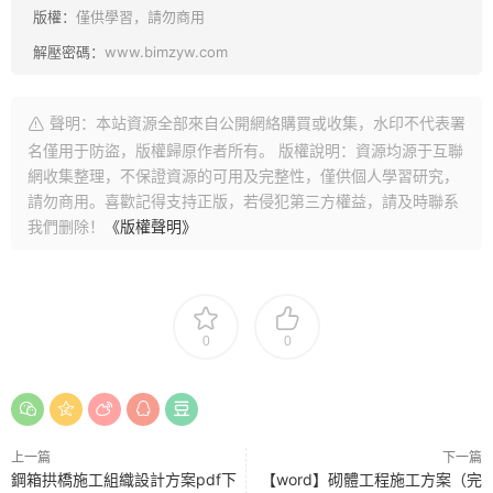
版權：
僅供學習，請勿商用
解壓密碼：
www.bimzyw.com
聲明：本站資源全部來自公開網絡購買或收集，水印不代表署
名僅用于防盜，版權歸原作者所有。 版權說明：資源均源于互聯
網收集整理，不保證資源的可用及完整性，僅供個人學習研究，
請勿商用。喜歡記得支持正版，若侵犯第三方權益，請及時聯系
我們删除！
《版權聲明》
0
0
上一篇
下一篇
鋼箱拱橋施工組織設計方案pdf下
【word】砌體工程施工方案（完