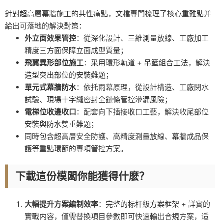
針對超高層幕牆施工的共性痛點，文檔專門梳理了核心重難點并
給出可落地的解決對策：
外立面效果管控
：從深化設計、三維測量放線、工廠加工
精度三方面保障立面成型質量；
飛翼異形部位施工
：采用環形軌道 + 吊籃組合工法，解決
造型突出部位的安裝難題；
單元式幕牆防水
：依托雨幕原理，從設計構造、工廠閉水
試驗、現場十字縫密封全鏈條管控滲漏風險；
電梯位收邊收口
：配套向下插接收口工藝，解決收尾部位
安裝與防水雙重難題；
同時包含超高層安全防護、高精度測量放線、幕牆成品保
護等重點環節的專項管控方案。
下載這份模闆你能獲得什麽？
大幅提升方案編制效率
：完整的标杆級方案框架 + 詳實的
實戰内容，僅需替換項目參數即可快速輸出合規方案，适