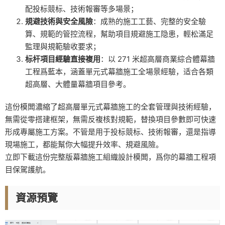
配投标競标、技術報審等多場景；
規避技術與安全風險
：成熟的施工工藝、完整的安全驗
算、規範的管控流程，幫助項目規避施工隐患，輕松滿足
監理與規範驗收要求；
标杆項目經驗直接複用
：以 271 米超高層商業綜合體幕牆
工程爲藍本，涵蓋單元式幕牆施工全場景經驗，适合各類
超高層、大體量幕牆項目參考。
這份模闆濃縮了超高層單元式幕牆施工的全套管理與技術經驗，
無需從零搭建框架，無需反複核對規範，替換項目參數即可快速
形成專屬施工方案。不管是用于投标競标、技術報審，還是指導
現場施工，都能幫你大幅提升效率、規避風險。
立即下載這份完整版幕牆施工組織設計模闆，爲你的幕牆工程項
目保駕護航。
資源預覽