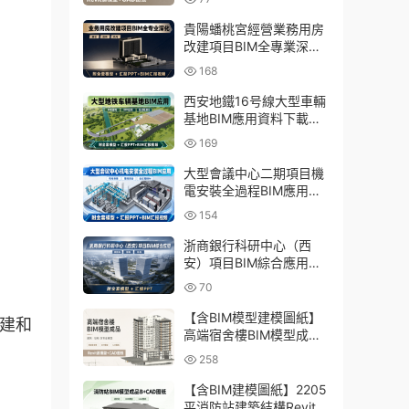
貴陽蟠桃宮經營業務用房
改建項目BIM全專業深化
資料下載：含模型、彙報
168
PPT及演示視頻
西安地鐵16号線大型車輛
基地BIM應用資料下載：
含BIM模型、彙報PPT及
169
演示視頻
大型會議中心二期項目機
電安裝全過程BIM應用資
料下載：含BIM模型、彙
154
報PPT及視頻
浙商銀行科研中心（西
安）項目BIM綜合應用資
料下載：含全套BIM模
70
型、彙報PPT
【含BIM模型建模圖紙】
擴建和
高端宿舍樓BIM模型成
。
品，包含建築+結構兩大
258
專業Revit模型及全套建模
CAD圖紙
【含BIM建模圖紙】2205
平消防站建築結構Revit模