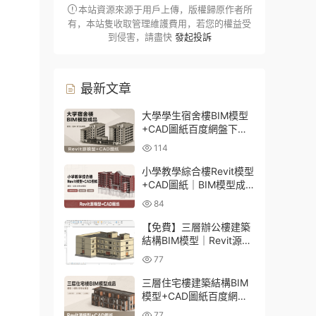
本站資源來源于用戶上傳，版權歸原作者所
有，本站隻收取管理維護費用，若您的權益受
到侵害，請盡快
發起投訴
最新文章
大學學生宿舍樓BIM模型
+CAD圖紙百度網盤下載
｜建築結構全套Revit源文
114
件
小學教學綜合樓Revit模型
+CAD圖紙｜BIM模型成
品百度網盤下載
84
【免費】三層辦公樓建築
結構BIM模型｜Revit源文
件百度網盤下載
77
三層住宅樓建築結構BIM
模型+CAD圖紙百度網盤
下載
77