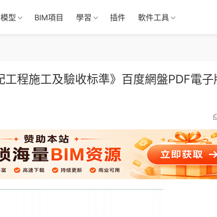
M模型
BIM項目
學習
插件
軟件工具
燃氣輸配工程施工及驗收标準》百度網盤PDF電子