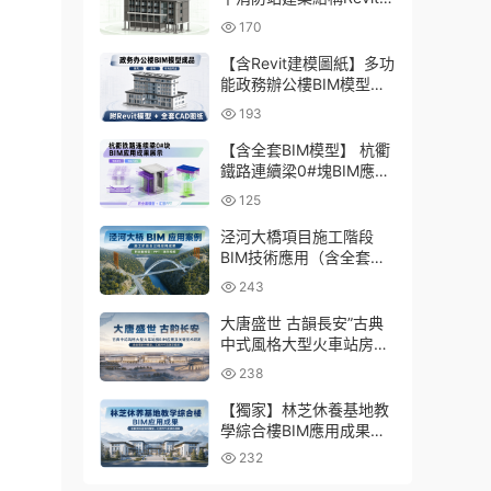
型成品，包含全套BIM建
170
模CAD圖紙下載
【含Revit建模圖紙】多功
能政務辦公樓BIM模型成
品，包含建築+結構+機電
193
三大專業Revit模型及配套
建模CAD圖紙
【含全套BIM模型】 杭衢
鐵路連續梁0#塊BIM應用
成果｜鋼筋與預應力深化
125
施工實戰資料
泾河大橋項目施工階段
BIM技術應用（含全套
BIM模型、彙報PPT及演
243
示視頻）
大唐盛世 古韻長安”古典
中式風格大型火車站房
BIM應用及關鍵技術研發
238
（含全套BIM模型、彙報
PPT及演示視頻）
【獨家】林芝休養基地教
學綜合樓BIM應用成果
（全套資料含BIM模型、
232
彙報PPT及演示視頻）