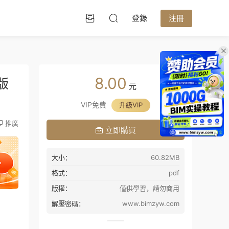
登錄
注冊
8.00
版
元
VIP免費
升級VIP
推廣
立即購買
大小：
60.82MB
格式：
pdf
版權：
僅供學習，請勿商用
解壓密碼：
www.bimzyw.com