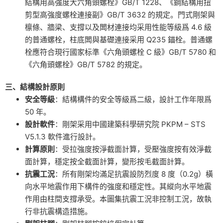
結構用高強度大六角頭螺栓》GB/T 1228、《鋼結構用扭
剪型高強度螺栓連接副》GB/T 3632 的規定。門式剛架與
檩條、牆梁、支撐以及闆材連接均采用性能等級爲 4.6 級
的普通螺栓，柱底闆與基礎連接采用 Q235 錨栓。普通螺
栓應符合現行國家标準《六角頭螺栓 C 級》GB/T 5780 和
《六角頭螺栓》GB/T 5782 的規定。
三、結構設計原則
安全等級
：結構構件的安全等級爲二級，設計工作年限爲
50 年。
設計軟件
：剛架采用中國建築科學研究院 PKPM – STS
V5.1.3 軟件進行設計。
計算原則
：受拉強度按淨截面計算，受壓強度按有效淨截
面計算，穩定按全截面計算，變形按毛截面計算。
抗震工況
：所有剛架均滿足抗震設防烈度 8 度（0.2g）橫
向水平地震作用下構件的強度和穩定性。其縱向水平地震
作用由柱間支撐承受。本圖集抗震工況非控制工況，故執
行非抗震構造措施。