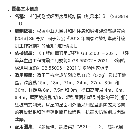
一、圖集基本信息
名稱
：《門式剛架輕型房屋鋼結構（無吊車）》（23G518
– 1）
編制依據
：根據中華人民共和國住房和城鄉建設部建質函
[2013] 86 号文 “關于印發《2013 年國家建築标準設計編
制工作計劃》的通知” 進行編制。
依據标準
：《工程結構通用規範》GB 55001 – 2021、《建
築與
市政
工程抗震通用規範》GB 55002 – 2021、《鋼結
構通用規範》GB 55006 – 2021 等多項國家标準。
适用範圍
：适用于抗震設防烈度爲 8 度（0.2g）及以下地
區，跨度爲 15m、18m、21m、24m、27m、30m 和
36m，柱距爲 6m、7.5m 和 9m，檐口高度爲 4m、6m、
8.4m，屋面坡度爲 1/15，輕型屋面和輕型外牆的單跨封閉
雙坡門式剛架。房屋的屋面和外牆采用壓型鋼闆或夾芯闆
的有檩體系和輕型鋼框闆無檩體系，抗震設防類别爲丙類
建築。
配用
圖集
：《鋼檩條、鋼牆梁》G521 – 1、2，《鋼抗風