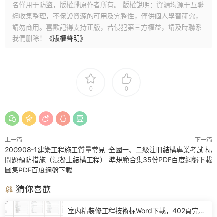
名僅用于防盜，版權歸原作者所有。 版權說明：資源均源于互聯
網收集整理，不保證資源的可用及完整性，僅供個人學習研究，
請勿商用。喜歡記得支持正版，若侵犯第三方權益，請及時聯系
我們删除！
《版權聲明》
0
0
上一篇
下一篇
20G908-1建築工程施工質量常見
全國一、二級注冊結構專業考試 标
問題預防措施（混凝土結構工程）
準規範合集35份PDF百度網盤下載
圖集PDF百度網盤下載
猜你喜歡
室内精裝修工程技術标Word下載，402頁完整