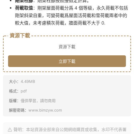
剛架柱腳
：剛架柱腳按鉸接假定計算。
荷載取值
：剛架屋面荷載分爲 4 個等級，永久荷載不包括
剛架斜梁自重，可變荷載爲屋面活荷載和雪荷載兩者中的
較大值，未考慮積灰荷載，牆面荷載不大于 0.
資源下載
資源下載
立即下載
大小：
4.49MB
格式：
pdf
版權：
僅供學習，請勿商用
解壓密碼：
www.bimzyw.com
聲明：本站資源全部來自公開網絡購買或收集，水印不代表署