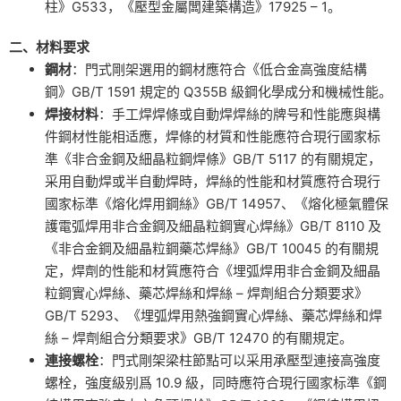
柱》G533，《壓型金屬闆建築構造》17925 – 1。
二、材料要求
鋼材
：門式剛架選用的鋼材應符合《低合金高強度結構
鋼》GB/T 1591 規定的 Q355B 級鋼化學成分和機械性能。
焊接材料
：手工焊焊條或自動焊焊絲的牌号和性能應與構
件鋼材性能相适應，焊條的材質和性能應符合現行國家标
準《非合金鋼及細晶粒鋼焊條》GB/T 5117 的有關規定，
采用自動焊或半自動焊時，焊絲的性能和材質應符合現行
國家标準《熔化焊用鋼絲》GB/T 14957、《熔化極氣體保
護電弧焊用非合金鋼及細晶粒鋼實心焊絲》GB/T 8110 及
《非合金鋼及細晶粒鋼藥芯焊絲》GB/T 10045 的有關規
定，焊劑的性能和材質應符合《埋弧焊用非合金鋼及細晶
粒鋼實心焊絲、藥芯焊絲和焊絲 – 焊劑組合分類要求》
GB/T 5293、《埋弧焊用熱強鋼實心焊絲、藥芯焊絲和焊
絲 – 焊劑組合分類要求》GB/T 12470 的有關規定。
連接螺栓
：門式剛架梁柱節點可以采用承壓型連接高強度
螺栓，強度級别爲 10.9 級，同時應符合現行國家标準《鋼