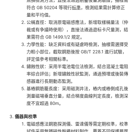
無損檢測方法，直接法通過剔鑿後量測驗證；抽樣需
符合 GB 50204 等現行
标準
，檢測結果需計算修正
量和平均值。
公稱直徑：取消原電磁感應法，新增取樣稱量法（仲
裁或有争議時使用），直接法通過遊标卡尺量測，結
果需符合 GB 1499.1/2 規定。
力學性能：缺乏資料或有疑慮時檢測，抽樣需選擇受
力較小部位，截取鋼筋後按 GB/T 228.1 進行試驗，
評定值參考相關标準。
鏽蝕性狀：采用半電池電位法檢測，結合混凝土電阻
率綜合評估；新增鏽蝕性狀監測，通過預埋或後裝傳
感器進行長期動态監測。
基樁鋼筋籠長度：采用磁測井法，樁内或樁側成孔後
測量磁場垂直分量，結合梯度曲線判定長度，檢測深
度不宜超過 80m。
儀器與校準
電磁感應法鋼筋探測儀、雷達儀等需定期校準，校準
試件采用無鐵磁性幹擾材料制作，覆蓋不同保護層厚