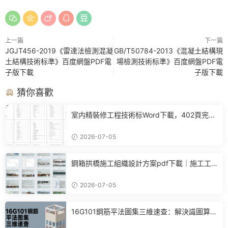
上一篇
下一篇
JGJT456-2019《雷達法檢測混凝
GB/T50784-2013《混凝土結構現
土結構技術标準》百度網盤PDF電
場檢測技術标準》百度網盤PDF電
子版下載
子版下載
猜你喜歡
室内精裝修工程技術标Word下載，402頁完整
施工方案可直接參考
2026-07-05
鋼箱拱橋施工組織設計方案pdf下載｜施工工
藝+進度計劃+BIM布置全套參考
2026-07-05
16G101鋼筋平法圖集三維速查：解決識圖算
量、翻樣核心痛點