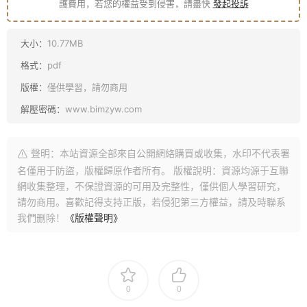
護費用，若您的權益受到侵害，請盡快
發起投訴
大小：
10.77MB
格式：
pdf
版權：
僅供學習，請勿商用
解壓密碼：
www.bimzyw.com
聲明：本站資源全部來自公開網絡購買或收集，水印不代表署
名僅用于防盜，版權歸原作者所有。 版權說明：資源均源于互聯
網收集整理，不保證資源的可用及完整性，僅供個人學習研究，
請勿商用。喜歡記得支持正版，若侵犯第三方權益，請及時聯系
我們删除！
《版權聲明》
0
0