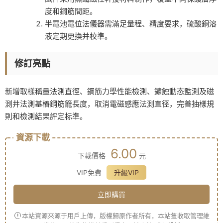
度和鋼筋間距。
半電池電位法儀器需滿足量程、精度要求，硫酸銅溶
液定期更換并校準。
修訂亮點
新增取樣稱量法測直徑、鋼筋力學性能檢測、鏽蝕動态監測及磁
測井法測基樁鋼筋籠長度，取消電磁感應法測直徑，完善抽樣規
則和檢測結果評定标準。
資源下載
6.00
下載價格
元
VIP免費
升級VIP
立即購買
本站資源來源于用戶上傳，版權歸原作者所有，本站隻收取管理維