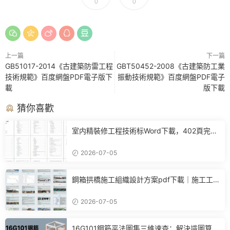
0
0
上一篇
下一篇
GB51017-2014《古建築防雷工程
GBT50452-2008《古建築防工業
技術規範》百度網盤PDF電子版下
振動技術規範》百度網盤PDF電子
載
版下載
猜你喜歡
室内精裝修工程技術标Word下載，402頁完整
施工方案可直接參考
2026-07-05
鋼箱拱橋施工組織設計方案pdf下載｜施工工
藝+進度計劃+BIM布置全套參考
2026-07-05
16G101鋼筋平法圖集三維速查：解決識圖算