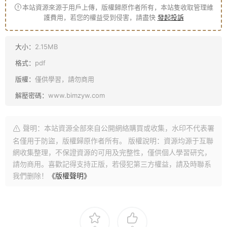
本站資源來源于用戶上傳，版權歸原作者所有，本站隻收取管理維
護費用，若您的權益受到侵害，請盡快
發起投訴
大小：
2.15MB
格式：
pdf
版權：
僅供學習，請勿商用
解壓密碼：
www.bimzyw.com
聲明：本站資源全部來自公開網絡購買或收集，水印不代表署
名僅用于防盜，版權歸原作者所有。 版權說明：資源均源于互聯
網收集整理，不保證資源的可用及完整性，僅供個人學習研究，
請勿商用。喜歡記得支持正版，若侵犯第三方權益，請及時聯系
我們删除！
《版權聲明》