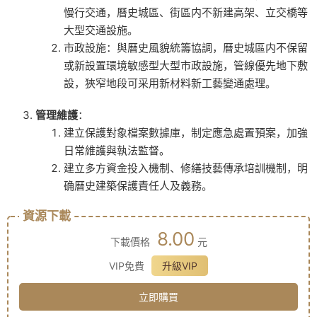
慢行交通，曆史城區、街區内不新建高架、立交橋等
大型交通設施。
市政設施：與曆史風貌統籌協調，曆史城區内不保留
或新設置環境敏感型大型市政設施，管線優先地下敷
設，狹窄地段可采用新材料新工藝變通處理。
管理維護
：
建立保護對象檔案數據庫，制定應急處置預案，加強
日常維護與執法監督。
建立多方資金投入機制、修繕技藝傳承培訓機制，明
确曆史建築保護責任人及義務。
資源下載
8.00
下載價格
元
VIP免費
升級VIP
立即購買