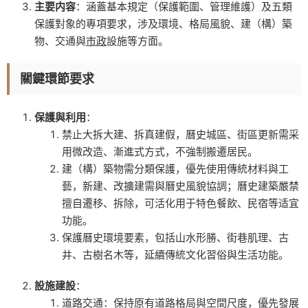
主要内容
：涵蓋基本規定（保護範圍、管理維護）及五類
保護對象的專項要求，涉及環境、格局風貌、建（構）築
物、交通與
市政
設施等方面。
關鍵環節要求
保護與利用
：
禁止大拆大建、拆真建假，曆史城區、街區更新需采
用微改造、漸進式方式，不強制搬遷居民。
建（構）築物需分類保護，優先使用傳統材料與工
藝，新建、改擴建需與曆史風貌協調；曆史建築嚴禁
擅自遷移、拆除，可活化用于特色餐飲、民宿等适宜
功能。
保護曆史環境要素，包括山水形勝、街巷肌理、古
井、古樹名木等，延續傳統文化習俗與生活功能。
設施建設
：
道路交通：保持原有道路格局與空間尺度，優先發展