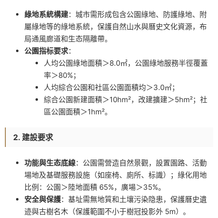
綠地系統構建
：城市需形成包含公園綠地、防護綠地、附
屬綠地等的綠地系統，保護自然山水與曆史文化資源，布
局通風廊道和生态隔離帶。
公園指标要求
：
人均公園綠地面積＞8.0㎡，公園綠地服務半徑覆蓋
率＞80%；
人均綜合公園和社區公園面積均＞3.0㎡；
綜合公園新建面積＞10hm²，改建擴建＞5hm²；社
區公園面積＞1hm²。
2. 建設要求
功能與生态底線
：公園需營造自然景觀，設置園路、活動
場地及基礎服務設施（如座椅、廁所、标識）；綠化用地
比例：公園＞陸地面積 65%，廣場＞35%。
安全與保護
：基址需無地質和土壤污染隐患，保護曆史遺
迹與古樹名木（保護範圍不小于樹冠投影外 5m）。