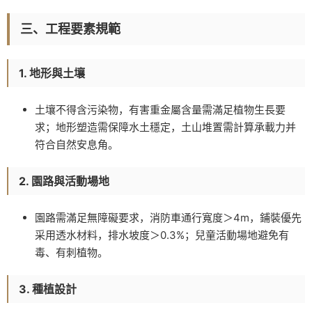
三、工程要素規範
1. 地形與土壤
土壤不得含污染物，有害重金屬含量需滿足植物生長要
求；地形塑造需保障水土穩定，土山堆置需計算承載力并
符合自然安息角。
2. 園路與活動場地
園路需滿足無障礙要求，消防車通行寬度＞4m，鋪裝優先
采用透水材料，排水坡度＞0.3%；兒童活動場地避免有
毒、有刺植物。
3. 種植設計