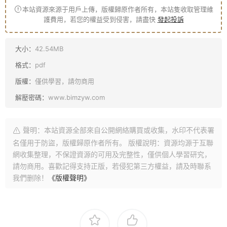
本站資源來源于用戶上傳，版權歸原作者所有，本站隻收取管理維
護費用，若您的權益受到侵害，請盡快
發起投訴
大小：
42.54MB
格式：
pdf
版權：
僅供學習，請勿商用
解壓密碼：
www.bimzyw.com
聲明：本站資源全部來自公開網絡購買或收集，水印不代表署
名僅用于防盜，版權歸原作者所有。 版權說明：資源均源于互聯
網收集整理，不保證資源的可用及完整性，僅供個人學習研究，
請勿商用。喜歡記得支持正版，若侵犯第三方權益，請及時聯系
我們删除！
《版權聲明》