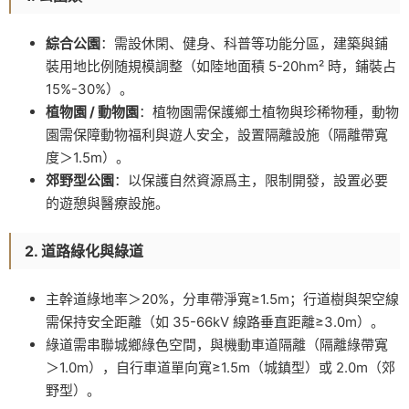
綜合公園
：需設休閑、健身、科普等功能分區，建築與鋪
裝用地比例随規模調整（如陸地面積 5-20hm² 時，鋪裝占
15%-30%）。
植物園 / 動物園
：植物園需保護鄉土植物與珍稀物種，動物
園需保障動物福利與遊人安全，設置隔離設施（隔離帶寬
度＞1.5m）。
郊野型公園
：以保護自然資源爲主，限制開發，設置必要
的遊憩與醫療設施。
2. 道路綠化與綠道
主幹道綠地率＞20%，分車帶淨寬≥1.5m；行道樹與架空線
需保持安全距離（如 35-66kV 線路垂直距離≥3.0m）。
綠道需串聯城鄉綠色空間，與機動車道隔離（隔離綠帶寬
＞1.0m），自行車道單向寬≥1.5m（城鎮型）或 2.0m（郊
野型）。