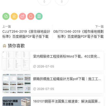
0
0
上一篇
下一篇
CJJ/T294-2019《居住綠地設計
GB/T51346-2019《城市綠地規劃
标準》百度網盤PDF電子版下載
标準》百度網盤PDF電子版下載
猜你喜歡
室内精裝修工程技術标Word下載，402頁完整
施工方案可直接參考
2026-07-05
鋼箱拱橋施工組織設計方案pdf下載｜施工工
藝+進度計劃+BIM布置全套參考
2026-07-05
16G101鋼筋平法圖集三維速查：解決識圖算
量、翻樣核心痛點