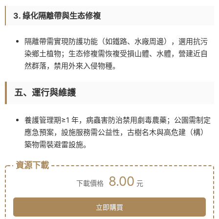
3. 綠化隔離帶與生态修複
隔離帶需實現防護功能（如鐵路、水廠周邊），選用抗污
染鄉土植物；生态修複需恢複受損山體、水體，營建近自
然群落，禁用外來入侵物種。
五、運行與維護
養護管理期≥1 年，病蟲害防治禁用劇毒農藥；公園需制定
應急預案，設施服務需公益性，古樹名木與高危建（構）
築物需裝避雷設施。
資源下載
8.00
下載價格
元
立即購買