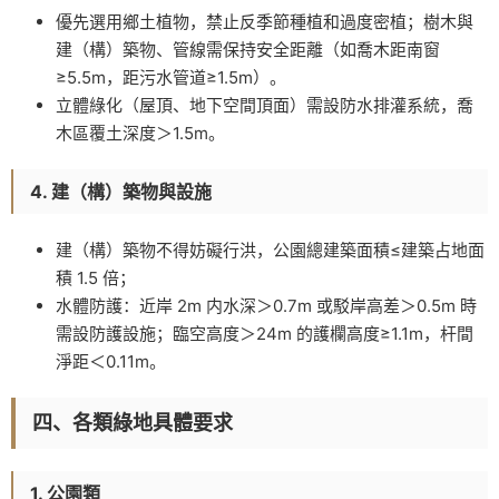
優先選用鄉土植物，禁止反季節種植和過度密植；樹木與
建（構）築物、管線需保持安全距離（如喬木距南窗
≥5.5m，距污水管道≥1.5m）。
立體綠化（屋頂、地下空間頂面）需設防水排灌系統，喬
木區覆土深度＞1.5m。
4. 建（構）築物與設施
建（構）築物不得妨礙行洪，公園總建築面積≤建築占地面
積 1.5 倍；
水體防護：近岸 2m 内水深＞0.7m 或駁岸高差＞0.5m 時
需設防護設施；臨空高度＞24m 的護欄高度≥1.1m，杆間
淨距＜0.11m。
四、各類綠地具體要求
1. 公園類