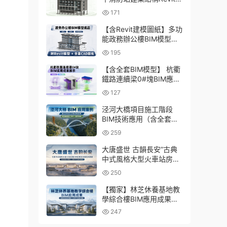
型成品，包含全套BIM建
171
模CAD圖紙下載
【含Revit建模圖紙】多功
能政務辦公樓BIM模型成
品，包含建築+結構+機電
195
三大專業Revit模型及配套
建模CAD圖紙
【含全套BIM模型】 杭衢
鐵路連續梁0#塊BIM應用
成果｜鋼筋與預應力深化
127
施工實戰資料
泾河大橋項目施工階段
BIM技術應用（含全套
BIM模型、彙報PPT及演
259
示視頻）
大唐盛世 古韻長安”古典
中式風格大型火車站房
BIM應用及關鍵技術研發
250
（含全套BIM模型、彙報
PPT及演示視頻）
【獨家】林芝休養基地教
學綜合樓BIM應用成果
（全套資料含BIM模型、
247
彙報PPT及演示視頻）