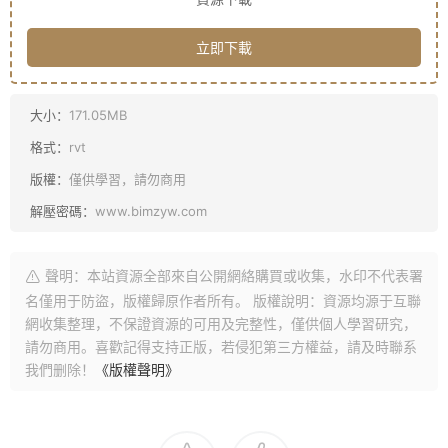
立即下載
大小：
171.05MB
格式：
rvt
版權：
僅供學習，請勿商用
解壓密碼：
www.bimzyw.com
聲明：本站資源全部來自公開網絡購買或收集，水印不代表署
名僅用于防盜，版權歸原作者所有。 版權說明：資源均源于互聯
網收集整理，不保證資源的可用及完整性，僅供個人學習研究，
請勿商用。喜歡記得支持正版，若侵犯第三方權益，請及時聯系
我們删除！
《版權聲明》