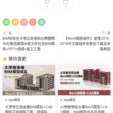
0
0
上一篇
下一篇
BIM技術在大噸位高塔斜拉轉體橋
【Revit鋼筋插件】速博2015-
中的應用實踐全套文件包含BIM模
2018中文版插件安裝包下載及安
型+PPT+視頻+施工工藝
裝教程
猜你喜歡
BIM模型
BIM模型
大學學生宿舍樓BIM模型+CAD
小學教學綜合樓Revit模型+CA
圖紙百度網盤下載｜建築結構
D圖紙｜BIM模型成品百度網盤