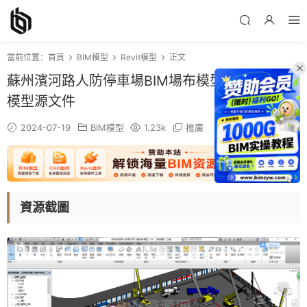
當前位置：
首頁
BIM模型
Revit模型
正文
蘇州濱河路人防停車場BIM場布模型-Revit臨建
模型源文件
2024-07-19
BIM模型
1.23k
推廣
資源截圖