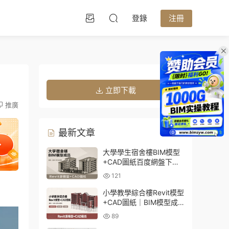
登錄
注冊
立即下載
推廣
最新文章
大學學生宿舍樓BIM模型
+CAD圖紙百度網盤下載
｜建築結構全套Revit源文
121
件
小學教學綜合樓Revit模型
+CAD圖紙｜BIM模型成
品百度網盤下載
89