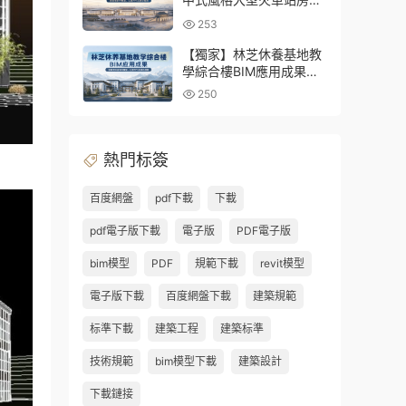
BIM應用及關鍵技術研發
253
（含全套BIM模型、彙報
PPT及演示視頻）
【獨家】林芝休養基地教
學綜合樓BIM應用成果
（全套資料含BIM模型、
250
彙報PPT及演示視頻）
熱門标簽
百度網盤
pdf下載
下載
pdf電子版下載
電子版
PDF電子版
bim模型
PDF
規範下載
revit模型
電子版下載
百度網盤下載
建築規範
标準下載
建築工程
建築标準
技術規範
bim模型下載
建築設計
下載鏈接