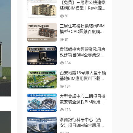
【免費】三層辦公樓建築
結構BIM模型｜Revit源文
件百度網盤下載
81
三層住宅樓建築結構BIM
模型+CAD圖紙百度網盤
下載
81
貴陽蟠桃宮經營業務用房
改建項目BIM全專業深化
資料下載：含模型、彙報
184
PPT及演示視頻
西安地鐵16号線大型車輛
基地BIM應用資料下載：
含BIM模型、彙報PPT及
184
演示視頻
大型會議中心二期項目機
電安裝全過程BIM應用資
料下載：含BIM模型、彙
173
報PPT及視頻
浙商銀行科研中心（西
安）項目BIM綜合應用資
料下載：含全套BIM模