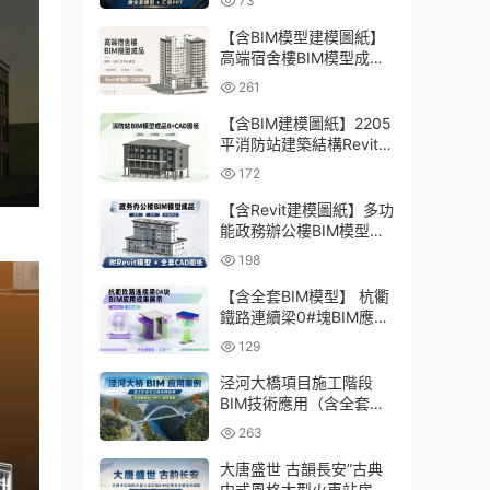
73
型、彙報PPT
【含BIM模型建模圖紙】
高端宿舍樓BIM模型成
品，包含建築+結構兩大
261
專業Revit模型及全套建模
CAD圖紙
【含BIM建模圖紙】2205
平消防站建築結構Revit模
型成品，包含全套BIM建
172
模CAD圖紙下載
【含Revit建模圖紙】多功
能政務辦公樓BIM模型成
品，包含建築+結構+機電
198
三大專業Revit模型及配套
建模CAD圖紙
【含全套BIM模型】 杭衢
鐵路連續梁0#塊BIM應用
成果｜鋼筋與預應力深化
129
施工實戰資料
泾河大橋項目施工階段
BIM技術應用（含全套
BIM模型、彙報PPT及演
263
示視頻）
大唐盛世 古韻長安”古典
中式風格大型火車站房