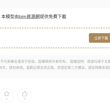
，本模型由
bim資源網
提供免費下載
立即下載
不代表署名僅用于防盜，版權歸原作者所有。 版權說明：資源均源于互
研究，請勿商用。喜歡記得支持正版，若侵犯第三方權益，請及時聯系我
1
0