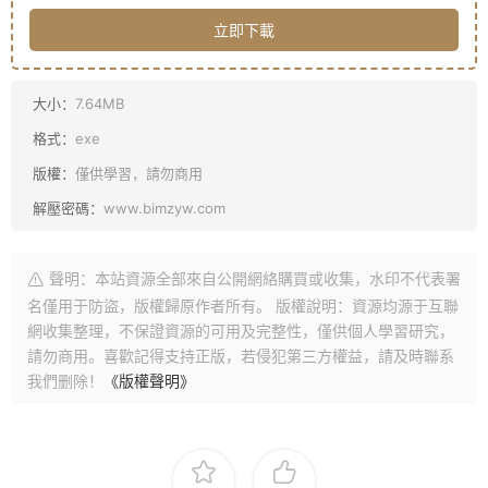
立即下載
大小：
7.64MB
格式：
exe
版權：
僅供學習，請勿商用
解壓密碼：
www.bimzyw.com
聲明：本站資源全部來自公開網絡購買或收集，水印不代表署
名僅用于防盜，版權歸原作者所有。 版權說明：資源均源于互聯
網收集整理，不保證資源的可用及完整性，僅供個人學習研究，
請勿商用。喜歡記得支持正版，若侵犯第三方權益，請及時聯系
我們删除！
《版權聲明》