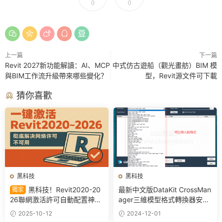
0
0
上一篇
下一篇
Revit 2027新功能解讀：AI、MCP
中式仿古遊船（觀光畫舫）BIM 模
與BIM工作流升級帶來哪些變化？
型，Revit源文件可下載
猜你喜歡
黑科技
黑科技
黑科技！Revit2020-20
最新中文版DataKit CrossMan
獨家
26聯網激活許可自動配置神
ager三維模型格式轉換器安裝
器，一鍵解決Revit安裝網絡許
激活教程，附安裝包下載
2025-10-12
2024-12-01
可不可用問題，徹底激活你的