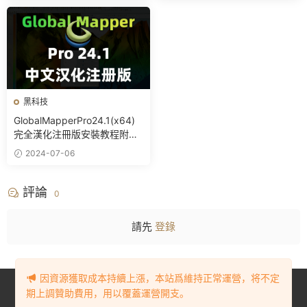
Revit
黑科技
GlobalMapperPro24.1(x64)
完全漢化注冊版安裝教程附安
裝包下載
2024-07-06
評論
0
請先
登錄
因資源獲取成本持續上漲，本站爲維持正常運營，将不定
Copyright © 2023-2024
BIM資源網
. All Rights Reserved.
豫ICP備
期上調贊助費用，用以覆蓋運營開支。
2023001905号-1