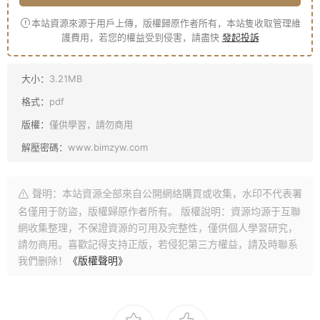
本站資源來源于用戶上傳，版權歸原作者所有，本站隻收取管理維
護費用，若您的權益受到侵害，請盡快
發起投訴
大小：
3.21MB
格式：
pdf
版權：
僅供學習，請勿商用
解壓密碼：
www.bimzyw.com
聲明：本站資源全部來自公開網絡購買或收集，水印不代表署
名僅用于防盜，版權歸原作者所有。 版權說明：資源均源于互聯
網收集整理，不保證資源的可用及完整性，僅供個人學習研究，
請勿商用。喜歡記得支持正版，若侵犯第三方權益，請及時聯系
我們删除！
《版權聲明》