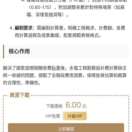
（0.85-1.15），附加調整系數針對特殊場景（如高
壩、深埋長隧洞等）。
編制要求
：需編制計算書，明确工程概述、計費額、各費
用計算過程及成果彙總，配套規範表格格式。
核心作用
解決了國家放開相關收費
标準
後，水電工程勘察設計費計算缺乏
統一依據的問題，規範了全階段費用測算，保障投資估算和概算
的合理性、準确性。
資源下載
6.00
下載價格
元
VIP免費
升級VIP
立即購買