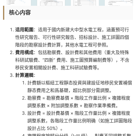
核心内容
适用範圍
：适用于國内新建大中型水電工程，涵蓋預可行
性研究報告、可行性研究報告、招标設計、施工詳圖四個
階段的勘察設計費計算，其他水電工程可參照。
費用構成
：包括勘察費、設計費和其他費用（重大及特殊
科研試驗費、“四新” 費用、施工圖預算編制費等），不含
移民安置相關設計費、施工科研試驗費等。
計算邏輯
：
計費額以樞紐工程靜态投資與建設征地移民安置補償
靜态費用之和爲基礎，超比例部分需調整。
勘察費 = 勘察費基價 × 階段工作量比例 × 複雜程度
調整系數 × 附加調整系數 + 勘察作業準備費。
設計費 = 設計費基價 × 階段工作量比例 × 複雜程度
調整系數，各階段工作量比例明确（如施工詳圖階段
設計占比 50%）。
複雜程度按賦分分級（I-III 級），對應不同調整系數