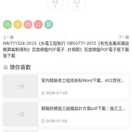
0
0
上一篇
下一篇
NB/T11324-2023《水電工程執行
GB50771-2012《有色金屬采礦設
概算編制導則》百度網盤PDF電子
計規範》百度網盤PDF電子版下載
版下載
猜你喜歡
室内精裝修工程技術标Word下載，402頁完整
施工方案可直接參考
2026-07-05
鋼箱拱橋施工組織設計方案pdf下載｜施工工
藝+進度計劃+BIM布置全套參考
2026-07-05