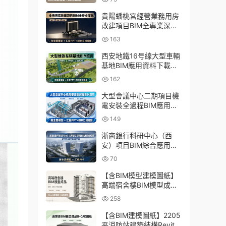
貴陽蟠桃宮經營業務用房
改建項目BIM全專業深化
資料下載：含模型、彙報
163
PPT及演示視頻
西安地鐵16号線大型車輛
基地BIM應用資料下載：
含BIM模型、彙報PPT及
162
演示視頻
大型會議中心二期項目機
電安裝全過程BIM應用資
料下載：含BIM模型、彙
149
報PPT及視頻
浙商銀行科研中心（西
安）項目BIM綜合應用資
料下載：含全套BIM模
70
型、彙報PPT
【含BIM模型建模圖紙】
高端宿舍樓BIM模型成
品，包含建築+結構兩大
258
專業Revit模型及全套建模
CAD圖紙
【含BIM建模圖紙】2205
平消防站建築結構Revit模