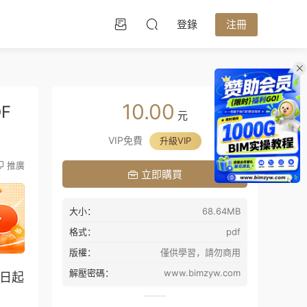
登錄
注冊
10.00
F
元
VIP免費
升級VIP
推廣
立即購買
大小：
68.64MB
格式：
pdf
版權：
僅供學習，請勿商用
解壓密碼：
www.bimzyw.com
 日起