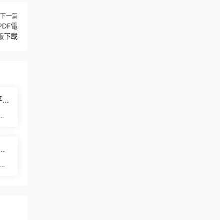
下一篇
PDF電
版下載
平
速
圖算
心痛
以下
端和
年
網
版下