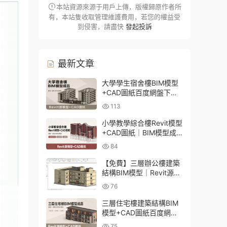
本站資源來源于用戶上傳，版權歸原作者所
有，本站隻收取管理維護費用，若您的權益受
到侵害，請盡快
發起投訴
最新文章
大學學生宿舍樓BIM模型
+CAD圖紙百度網盤下載
｜建築結構全套Revit源文
113
件
小學教學綜合樓Revit模型
+CAD圖紙｜BIM模型成
品百度網盤下載
84
【免費】三層辦公樓建築
結構BIM模型｜Revit源文
件百度網盤下載
76
三層住宅樓建築結構BIM
模型+CAD圖紙百度網盤
下載
75