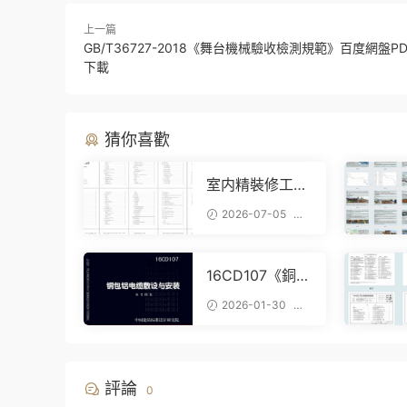
上一篇
GB/T36727-2018《舞台機械驗收檢測規範》百度網盤P
下載
猜你喜歡
室内精裝修工程
技術标Word下
2026-07-05
載，402頁完整
192
施工方案可直接
參考
16CD107《銅包
鋁電纜敷設與安
2026-01-30
裝》百度網盤P
935
DF電子版下載
評論
0