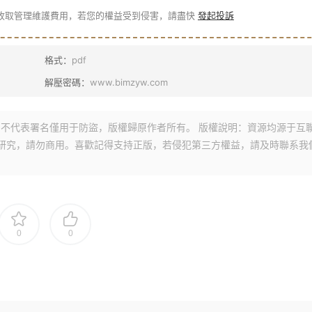
收取管理維護費用，若您的權益受到侵害，請盡快
發起投訴
格式：
pdf
解壓密碼：
www.bimzyw.com
不代表署名僅用于防盜，版權歸原作者所有。 版權說明：資源均源于互
研究，請勿商用。喜歡記得支持正版，若侵犯第三方權益，請及時聯系我
0
0