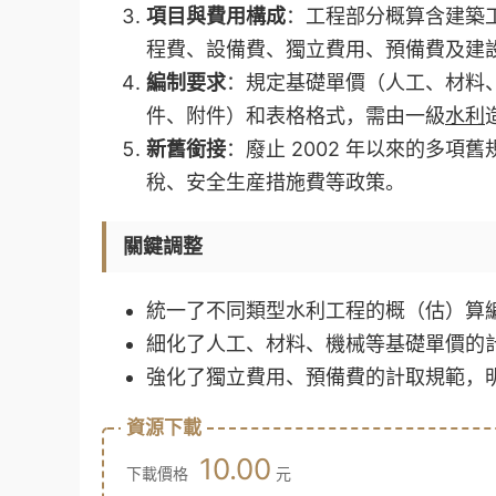
項目與費用構成
：工程部分概算含建築
程費、設備費、獨立費用、預備費及建
編制要求
：規定基礎單價（人工、材料
件、附件）和表格格式，需由一級
水利
新舊銜接
：廢止 2002 年以來的多
稅、安全生産措施費等政策。
關鍵調整
統一了不同類型水利工程的概（估）算
細化了人工、材料、機械等基礎單價的
強化了獨立費用、預備費的計取規範，
資源下載
10.00
下載價格
元