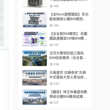
型成品，包含全套BIM建
169
模CAD圖紙下載
【含Revit建模圖紙】多功
能政務辦公樓BIM模型成
品，包含建築+結構+機電
193
三大專業Revit模型及配套
建模CAD圖紙
【含全套BIM模型】 杭衢
鐵路連續梁0#塊BIM應用
成果｜鋼筋與預應力深化
125
施工實戰資料
泾河大橋項目施工階段
BIM技術應用（含全套
BIM模型、彙報PPT及演
238
示視頻）
大唐盛世 古韻長安”古典
中式風格大型火車站房
BIM應用及關鍵技術研發
233
（含全套BIM模型、彙報
PPT及演示視頻）
【獨家】林芝休養基地教
學綜合樓BIM應用成果
（全套資料含BIM模型、
227
彙報PPT及演示視頻）