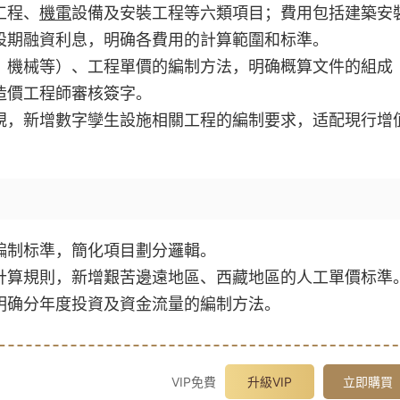
工程、
機電
設備及安裝工程等六類項目；費用包括建築安
設期融資利息，明确各費用的計算範圍和标準。
、機械等）、工程單價的編制方法，明确概算文件的組成
造價工程師審核簽字。
項舊規，新增數字孿生設施相關工程的編制要求，适配現行增
編制标準，簡化項目劃分邏輯。
計算規則，新增艱苦邊遠地區、西藏地區的人工單價标準
明确分年度投資及資金流量的編制方法。
VIP免費
升級VIP
立即購買