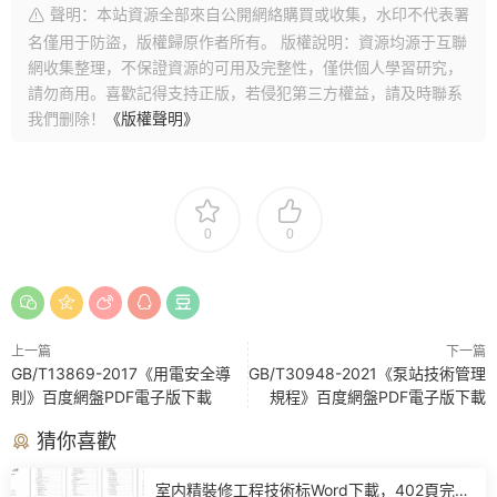
聲明：本站資源全部來自公開網絡購買或收集，水印不代表署
名僅用于防盜，版權歸原作者所有。 版權說明：資源均源于互聯
網收集整理，不保證資源的可用及完整性，僅供個人學習研究，
請勿商用。喜歡記得支持正版，若侵犯第三方權益，請及時聯系
我們删除！
《版權聲明》
0
0
上一篇
下一篇
GB/T13869-2017《用電安全導
GB/T30948-2021《泵站技術管理
則》百度網盤PDF電子版下載
規程》百度網盤PDF電子版下載
猜你喜歡
室内精裝修工程技術标Word下載，402頁完整