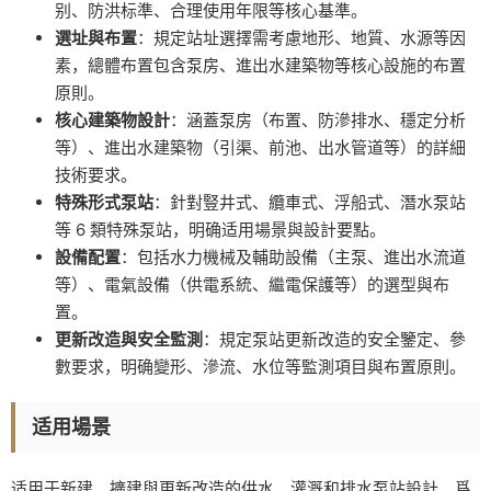
别、防洪标準、合理使用年限等核心基準。
選址與布置
：規定站址選擇需考慮地形、地質、水源等因
素，總體布置包含泵房、進出水建築物等核心設施的布置
原則。
核心建築物設計
：涵蓋泵房（布置、防滲排水、穩定分析
等）、進出水建築物（引渠、前池、出水管道等）的詳細
技術要求。
特殊形式泵站
：針對豎井式、纜車式、浮船式、潛水泵站
等 6 類特殊泵站，明确适用場景與設計要點。
設備配置
：包括水力機械及輔助設備（主泵、進出水流道
等）、電氣設備（供電系統、繼電保護等）的選型與布
置。
更新改造與安全監測
：規定泵站更新改造的安全鑒定、參
數要求，明确變形、滲流、水位等監測項目與布置原則。
适用場景
适用于新建、擴建與更新改造的供水、灌溉和排水泵站設計，爲