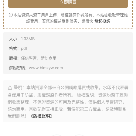
立即購買
本站資源來源于用戶上傳，版權歸原作者所有，本站隻收取管理維
護費用，若您的權益受到侵害，請盡快
發起投訴
大小：
1.33MB
格式：
pdf
版權：
僅供學習，請勿商用
解壓密碼：
www.bimzyw.com
聲明：本站資源全部來自公開網絡購買或收集，水印不代表署
名僅用于防盜，版權歸原作者所有。 版權說明：資源均源于互聯
網收集整理，不保證資源的可用及完整性，僅供個人學習研究，
請勿商用。喜歡記得支持正版，若侵犯第三方權益，請及時聯系
我們删除！
《版權聲明》