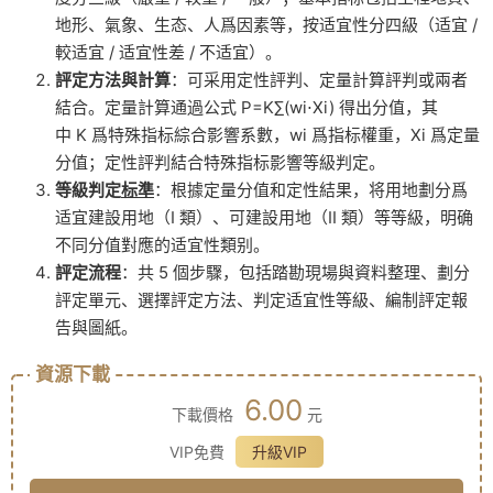
地形、氣象、生态、人爲因素等，按适宜性分四級（适宜 /
較适宜 / 适宜性差 / 不适宜）。
評定方法與計算
：可采用定性評判、定量計算評判或兩者
結合。定量計算通過公式
P
=
K
∑
(
w
i
⋅
X
i
)
得出分值，其
中
K
爲特殊指标綜合影響系數，
w
i
爲指标權重，
X
i
爲定量
分值；定性評判結合特殊指标影響等級判定。
等級判定
标準
：根據定量分值和定性結果，将用地劃分爲
适宜建設用地（I 類）、可建設用地（II 類）等等級，明确
不同分值對應的适宜性類别。
評定流程
：共 5 個步驟，包括踏勘現場與資料整理、劃分
評定單元、選擇評定方法、判定适宜性等級、編制評定報
告與圖紙。
資源下載
6.00
下載價格
元
VIP免費
升級VIP