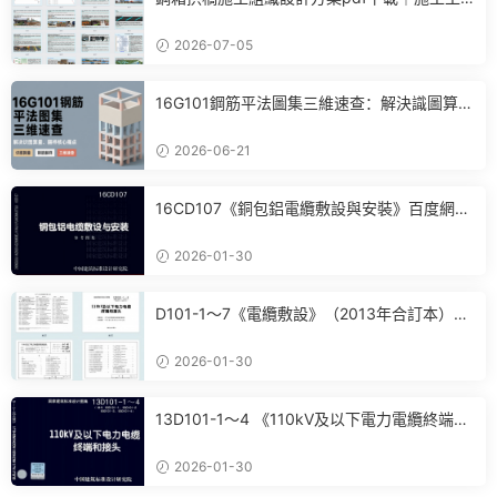
藝+進度計劃+BIM布置全套參考
2026-07-05
16G101鋼筋平法圖集三維速查：解決識圖算
量、翻樣核心痛點
2026-06-21
16CD107《銅包鋁電纜敷設與安裝》百度網盤
PDF電子版下載
2026-01-30
D101-1～7《電纜敷設》（2013年合訂本）百
度網盤PDF電子版下載
2026-01-30
13D101-1～4 《110kV及以下電力電纜終端和
接頭》(2013年合訂本)百度網盤PDF電子版下
載
2026-01-30