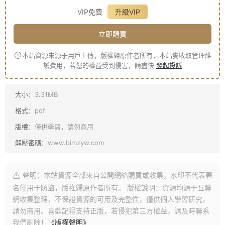
VIP免費
升級VIP
立即購買
本站資源來源于用戶上傳，版權歸原作者所有，本站隻收取管理維
護費用，若您的權益受到侵害，請盡快
發起投訴
大小：
3.31MB
格式：
pdf
版權：
僅供學習，請勿商用
解壓密碼：
www.bimzyw.com
聲明：本站資源全部來自公開網絡購買或收集，水印不代表署
名僅用于防盜，版權歸原作者所有。 版權說明：資源均源于互聯
網收集整理，不保證資源的可用及完整性，僅供個人學習研究，
請勿商用。喜歡記得支持正版，若侵犯第三方權益，請及時聯系
我們删除！
《版權聲明》