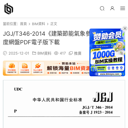
當前位置：
首頁
BIM資料
正文
JGJ/T346-2014《建築節能氣象參數标準》百
度網盤PDF電子版下載
2025-12-01
BIM資料
417
推廣