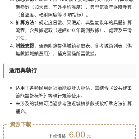
期參數（如天數、室外平均溫度）、典型氣象年逐時參數
（含溫度、輻射照度等 8 項指标）。
計算方法
：規定度日數、采暖期、典型氣象年的具體計算
流程，含數據選取（連續≥10 年觀測數據）、處理及平滑
方法。
附錄支撐
：通過附錄提供城鎮參數表、參考城鎮列表（供
無數據城鎮選用），補充實操所需數據。
适用與執行
适用于各類民用建築節能設計與評估，需結合《公共建築
節能設計标準》等現行規範使用。
未涉及的城鎮可通過參考臨近城鎮參數或按标準方法計算
補充。
資源下載
6.00
下載價格
元