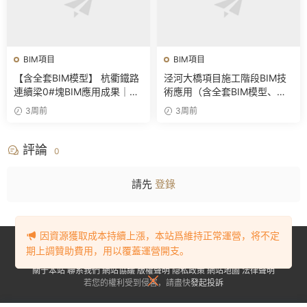
BIM項目
BIM項目
【含全套BIM模型】 杭衢鐵路
泾河大橋項目施工階段BIM技
連續梁0#塊BIM應用成果｜鋼
術應用（含全套BIM模型、彙
筋與預應力深化施工實戰資料
報PPT及演示視頻）
3周前
3周前
評論
0
請先
登錄
因資源獲取成本持續上漲，本站爲維持正常運營，将不定
Copyright © 2023-2024
BIM資源網
. All Rights Reserved.
豫ICP備
期上調贊助費用，用以覆蓋運營開支。
2023001905号-1
關于本站
聯系我們
網站協議
版權聲明
隐私政策
網站地圖
法律聲明
若您的權利受到侵害，請盡快
發起投訴