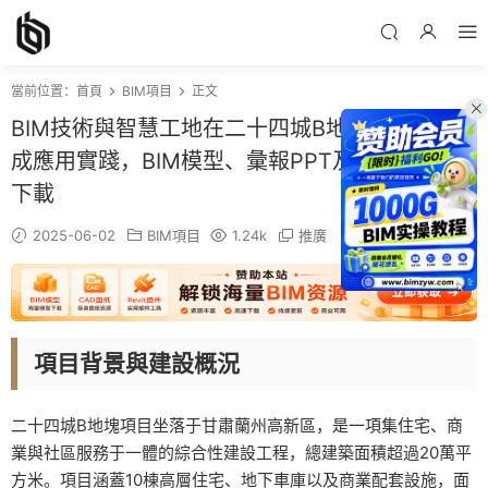
當前位置：
首頁
BIM項目
正文
BIM技術與智慧工地在二十四城B地塊項目的集
成應用實踐，BIM模型、彙報PPT及演示視頻可
下載
2025-06-02
BIM項目
1.24k
推廣
項目背景與建設概況
二十四城B地塊項目坐落于甘肅蘭州高新區，是一項集住宅、商
業與社區服務于一體的綜合性建設工程，總建築面積超過20萬平
方米。項目涵蓋10棟高層住宅、地下車庫以及商業配套設施，面