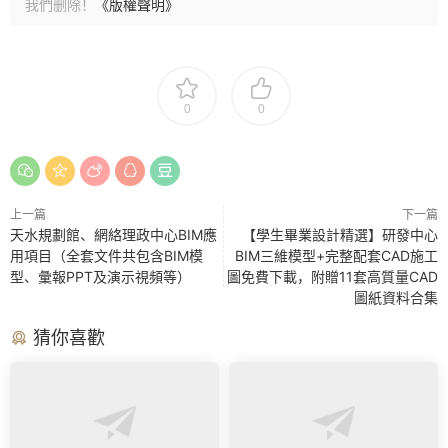
我們删除！
《版權聲明》
0
0
上一篇
下一篇
天水規劃館、網絡理政中心BIM應
【學生畢業設計精選】研發中心
用項目（全套文件共包含BIM模
BIM三維模型+完整配套CAD施工
型、彙報PPT及演示視頻等）
圖免費下載，附贈11套高質量CAD
圖紙資料合集
猜你喜歡