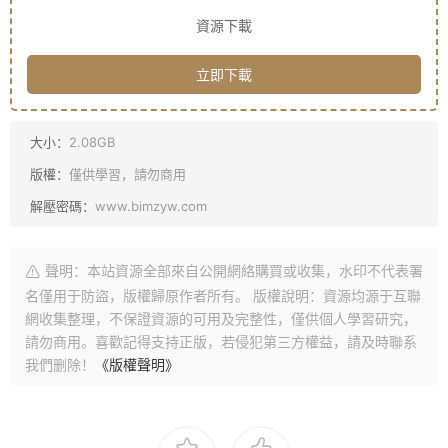
資源下載
立即下載
大小：
2.08GB
版權：
僅供學習，請勿商用
解壓密碼：
www.bimzyw.com
聲明：本站資源全部來自公開網絡購買或收集，水印不代表署
名僅用于防盜，版權歸原作者所有。 版權說明：資源均源于互聯
網收集整理，不保證資源的可用及完整性，僅供個人學習研究，
請勿商用。喜歡記得支持正版，若侵犯第三方權益，請及時聯系
我們删除！
《版權聲明》