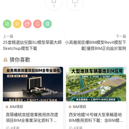
0
0
上一篇
下一篇
25套精選幼兒園SU模型草圖大師
小高層居民樓BIM模型Revit模型下
Sketchup模型下載
載|優質BIM正向設計案例
猜你喜歡
BIM項目
BIM項目
貴陽蟠桃宮經營業務用房改建
西安地鐵16号線大型車輛基地
項目BIM全專業深化資料下
BIM應用資料下載：含BIM模
載：含模型、彙報PPT及演示
型、彙報PPT及演示視頻
6天前
6天前