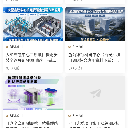
視頻
BIM項目
BIM項目
大型會議中心二期項目機電安
浙商銀行科研中心（西安）項
裝全過程BIM應用資料下載：
目BIM綜合應用資料下載：含
含BIM模型、彙報PPT及視頻
全套BIM模型、彙報PPT
6天前
6天前
BIM項目
BIM項目
【含全套BIM模型】 杭衢鐵路
泾河大橋項目施工階段BIM技