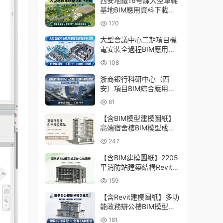
西安地鐵16号線大型車輛
基地BIM應用資料下載：
含BIM模型、彙報PPT及
120
演示視頻
大型會議中心二期項目機
電安裝全過程BIM應用資
料下載：含BIM模型、彙
108
報PPT及視頻
浙商銀行科研中心（西
安）項目BIM綜合應用資
料下載：含全套BIM模
61
型、彙報PPT
【含BIM模型建模圖紙】
高端宿舍樓BIM模型成
品，包含建築+結構兩大
247
專業Revit模型及全套建模
CAD圖紙
【含BIM建模圖紙】2205
平消防站建築結構Revit模
型成品，包含全套BIM建
159
模CAD圖紙下載
【含Revit建模圖紙】多功
能政務辦公樓BIM模型成
品，包含建築+結構+機電
181