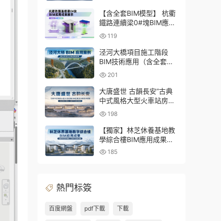
三大專業Revit模型及配套
建模CAD圖紙
【含全套BIM模型】 杭衢
鐵路連續梁0#塊BIM應用
成果｜鋼筋與預應力深化
119
施工實戰資料
泾河大橋項目施工階段
BIM技術應用（含全套
BIM模型、彙報PPT及演
201
示視頻）
大唐盛世 古韻長安”古典
中式風格大型火車站房
BIM應用及關鍵技術研發
198
（含全套BIM模型、彙報
PPT及演示視頻）
【獨家】林芝休養基地教
學綜合樓BIM應用成果
（全套資料含BIM模型、
185
彙報PPT及演示視頻）
熱門标簽
百度網盤
pdf下載
下載