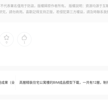
不代表署名僅用于防盜，版權歸原作者所有。 版權說明：資源均源于互
研究，請勿商用。喜歡記得支持正版，若侵犯第三方權益，請及時聯系我
0
1
用成果（全
高層精裝住宅公寓樓的BIM成品模型下載，一共有12層，制