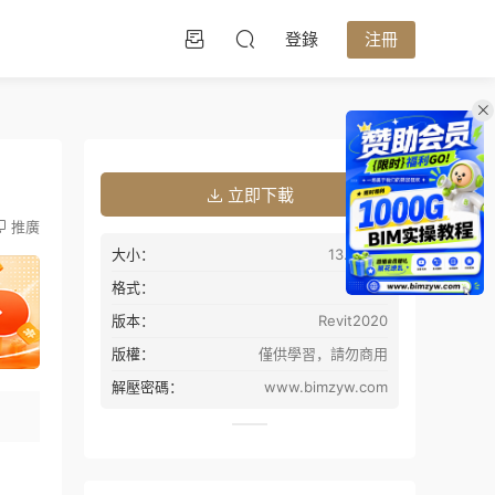
登錄
注冊
立即下載
推廣
大小：
13.25MB
格式：
rvt
版本：
Revit2020
版權：
僅供學習，請勿商用
解壓密碼：
www.bimzyw.com