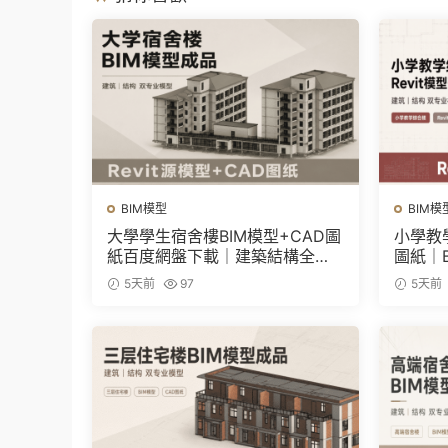
BIM模型
BIM模
大學學生宿舍樓BIM模型+CAD圖
小學教學
紙百度網盤下載｜建築結構全套R
圖紙｜
evit源文件
5天前
97
5天前