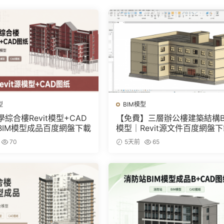
型
BIM模型
綜合樓Revit模型+CAD
【免費】三層辦公樓建築結構B
BIM模型成品百度網盤下載
模型｜Revit源文件百度網盤
70
5天前
65