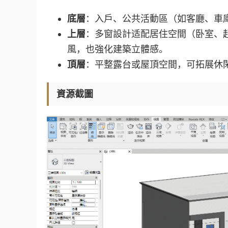
底層
：入戶、公共活動區（如客廳、車庫
上層
：多窗設計适配居住空間（卧室、
風，也強化建築立體感。
頂層
：平整露台或屋頂空間，可拓展休閑
資源截圖