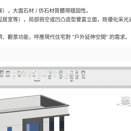
），大面石材 / 仿石材質體現穩固性。
起居室等），局部挑空或凹凸造型豐富立面，既優化采光
、觀景功能，呼應現代住宅對 “戶外延伸空間” 的需求。