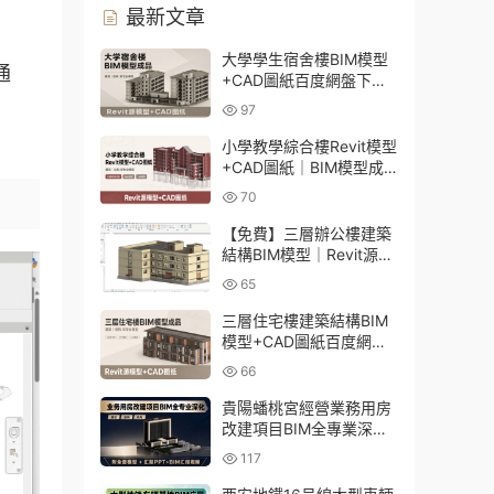
最新文章
大學學生宿舍樓BIM模型
通
+CAD圖紙百度網盤下載
｜建築結構全套Revit源文
97
件
小學教學綜合樓Revit模型
+CAD圖紙｜BIM模型成
品百度網盤下載
70
【免費】三層辦公樓建築
結構BIM模型｜Revit源文
件百度網盤下載
65
三層住宅樓建築結構BIM
模型+CAD圖紙百度網盤
下載
66
貴陽蟠桃宮經營業務用房
改建項目BIM全專業深化
資料下載：含模型、彙報
117
PPT及演示視頻