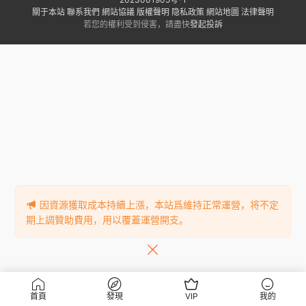
關于本站
聯系我們
網站協議
版權聲明
隐私政策
網站地圖
法律聲明
若您的權利受到侵害，請盡快
發起投訴
因資源獲取成本持續上漲，本站爲維持正常運營，将不定
期上調贊助費用，用以覆蓋運營開支。
首頁
發現
VIP
我的