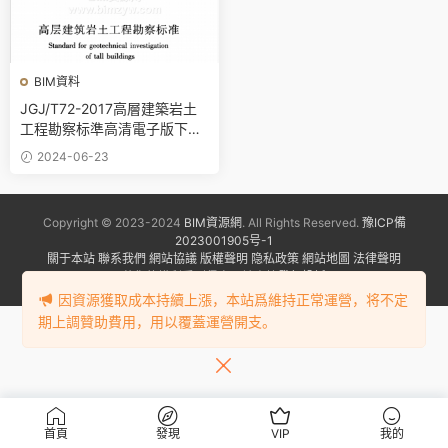
BIM資料
JGJ/T72-2017高層建築岩土
工程勘察标準高清電子版下載
（附條文說明）
2024-06-23
Copyright © 2023-2024
BIM資源網
. All Rights Reserved.
豫ICP備
2023001905号-1
關于本站
聯系我們
網站協議
版權聲明
隐私政策
網站地圖
法律聲明
若您的權利受到侵害，請盡快
發起投訴
因資源獲取成本持續上漲，本站爲維持正常運營，将不定
期上調贊助費用，用以覆蓋運營開支。
首頁
發現
VIP
我的