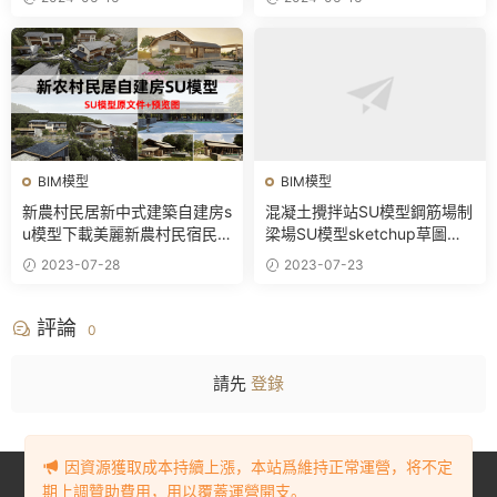
BIM模型
BIM模型
新農村民居新中式建築自建房s
混凝土攪拌站SU模型鋼筋場制
u模型下載美麗新農村民宿民
梁場SU模型sketchup草圖大
房住宅鄉鎮改造
師攪拌機
2023-07-28
2023-07-23
評論
0
請先
登錄
因資源獲取成本持續上漲，本站爲維持正常運營，将不定
Copyright © 2023-2024
BIM資源網
. All Rights Reserved.
豫ICP備
期上調贊助費用，用以覆蓋運營開支。