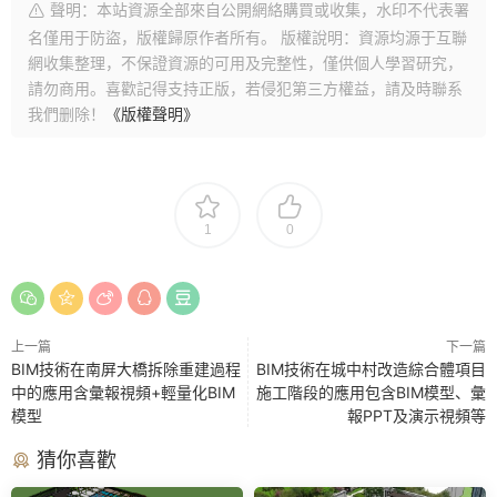
聲明：本站資源全部來自公開網絡購買或收集，水印不代表署
名僅用于防盜，版權歸原作者所有。 版權說明：資源均源于互聯
網收集整理，不保證資源的可用及完整性，僅供個人學習研究，
請勿商用。喜歡記得支持正版，若侵犯第三方權益，請及時聯系
我們删除！
《版權聲明》
1
0
上一篇
下一篇
BIM技術在南屏大橋拆除重建過程
BIM技術在城中村改造綜合體項目
中的應用含彙報視頻+輕量化BIM
施工階段的應用包含BIM模型、彙
模型
報PPT及演示視頻等
猜你喜歡