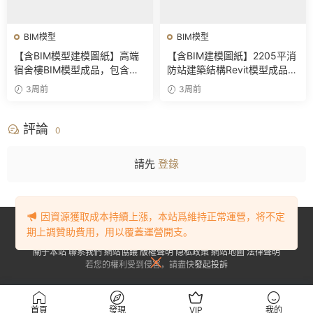
BIM模型
BIM模型
【含BIM模型建模圖紙】高端
【含BIM建模圖紙】2205平消
宿舍樓BIM模型成品，包含建
防站建築結構Revit模型成品，
築+結構兩大專業Revit模型及
包含全套BIM建模CAD圖紙下
3周前
3周前
全套建模CAD圖紙
載
評論
0
請先
登錄
因資源獲取成本持續上漲，本站爲維持正常運營，将不定
Copyright © 2023-2024
BIM資源網
. All Rights Reserved.
豫ICP備
期上調贊助費用，用以覆蓋運營開支。
2023001905号-1
關于本站
聯系我們
網站協議
版權聲明
隐私政策
網站地圖
法律聲明
若您的權利受到侵害，請盡快
發起投訴
首頁
發現
VIP
我的