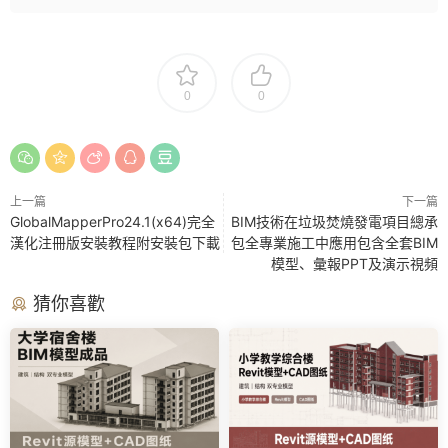
0
0
上一篇
下一篇
GlobalMapperPro24.1(x64)完全
BIM技術在垃圾焚燒發電項目總承
漢化注冊版安裝教程附安裝包下載
包全專業施工中應用包含全套BIM
模型、彙報PPT及演示視頻
猜你喜歡