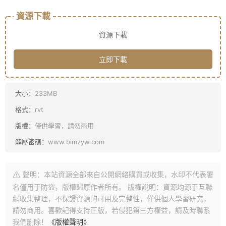
資源下載
資源下載
立即下載
大小：
233MB
格式：
rvt
版權：
僅供學習，請勿商用
解壓密碼：
www.bimzyw.com
聲明：本站資源全部來自公開網絡購買或收集，水印不代表署
名僅用于防盜，版權歸原作者所有。 版權說明：資源均源于互聯
網收集整理，不保證資源的可用及完整性，僅供個人學習研究，
請勿商用。喜歡記得支持正版，若侵犯第三方權益，請及時聯系
我們删除！
《版權聲明》