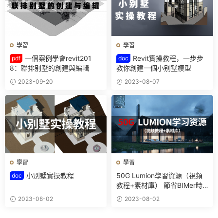
學習
學習
一個案例學會revit201
Revit實操教程，一步步
pdf
doc
8：聯排别墅的創建與編輯
教你創建一個小别墅模型
2023-09-20
2023-08-07
學習
學習
小别墅實操教程
50G Lumion學習資源（視頻
doc
教程+素材庫） 節省BIMer時
間和精力的工具
2023-08-02
2023-08-02