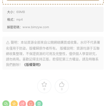
大小：
69MB
格式：
mp4
解壓密碼：
www.bimzyw.com
聲明：本站資源全部來自公開網絡購買或收集，水印不代表署
名僅用于防盜，版權歸原作者所有。 版權說明：資源均源于互聯
網收集整理，不保證資源的可用及完整性，僅供個人學習研究，
請勿商用。喜歡記得支持正版，若侵犯第三方權益，請及時聯系
我們删除！
《版權聲明》
0
0