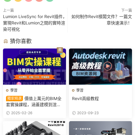
上一篇
下一篇
Lumion LiveSync for Revit插件，
如何制作Revit樣闆文件？一篇文
實現Revit和Lumion之間的實時渲
章快速演示！
染可視化
猜你喜歡
薦
學習
學習
價值上萬元的BIM全
Revit高級教程
獨家精選
套實操課程，涵蓋建模到渲
染，多專業協同，适合零基礎
2025-02-26
2023-09-23
學習