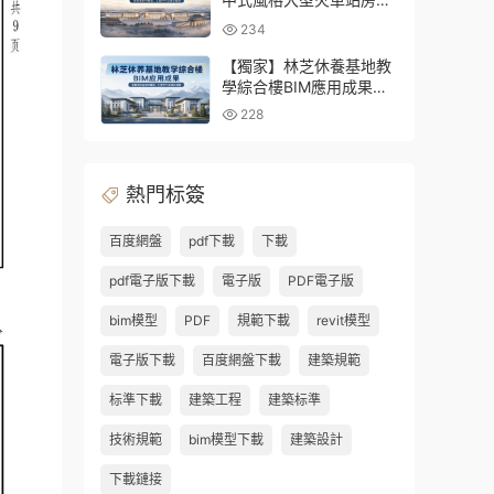
BIM應用及關鍵技術研發
234
（含全套BIM模型、彙報
PPT及演示視頻）
【獨家】林芝休養基地教
學綜合樓BIM應用成果
（全套資料含BIM模型、
228
彙報PPT及演示視頻）
熱門标簽
百度網盤
pdf下載
下載
pdf電子版下載
電子版
PDF電子版
bim模型
PDF
規範下載
revit模型
電子版下載
百度網盤下載
建築規範
标準下載
建築工程
建築标準
技術規範
bim模型下載
建築設計
下載鏈接