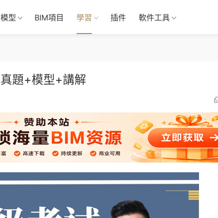
M模型
BIM項目
學習
插件
軟件工具
期真題+模型+講解