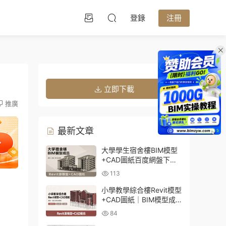
登錄
注冊
立即下載
推廣
最新文章
大學學生宿舍樓BIM模型
+CAD圖紙百度網盤下載
｜建築結構全套Revit源文
113
件
小學教學綜合樓Revit模型
+CAD圖紙｜BIM模型成
品百度網盤下載
84