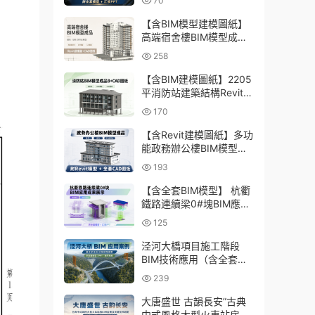
70
型、彙報PPT
【含BIM模型建模圖紙】
高端宿舍樓BIM模型成
品，包含建築+結構兩大
258
專業Revit模型及全套建模
CAD圖紙
【含BIM建模圖紙】2205
平消防站建築結構Revit模
型成品，包含全套BIM建
170
模CAD圖紙下載
【含Revit建模圖紙】多功
能政務辦公樓BIM模型成
品，包含建築+結構+機電
193
三大專業Revit模型及配套
建模CAD圖紙
【含全套BIM模型】 杭衢
鐵路連續梁0#塊BIM應用
成果｜鋼筋與預應力深化
125
施工實戰資料
泾河大橋項目施工階段
BIM技術應用（含全套
BIM模型、彙報PPT及演
239
示視頻）
大唐盛世 古韻長安”古典
中式風格大型火車站房