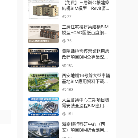
【免費】三層辦公樓建築
結構BIM模型｜Revit源文
件百度網盤下載
77
三層住宅樓建築結構BIM
模型+CAD圖紙百度網盤
下載
75
貴陽蟠桃宮經營業務用房
改建項目BIM全專業深化
資料下載：含模型、彙報
165
PPT及演示視頻
西安地鐵16号線大型車輛
基地BIM應用資料下載：
含BIM模型、彙報PPT及
163
演示視頻
大型會議中心二期項目機
電安裝全過程BIM應用資
料下載：含BIM模型、彙
151
報PPT及視頻
浙商銀行科研中心（西
安）項目BIM綜合應用資
料下載：含全套BIM模