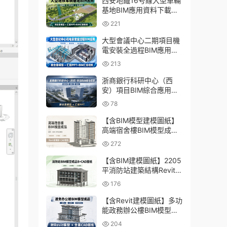
西安地鐵16号線大型車輛
基地BIM應用資料下載：
含BIM模型、彙報PPT及
221
演示視頻
大型會議中心二期項目機
電安裝全過程BIM應用資
料下載：含BIM模型、彙
213
報PPT及視頻
浙商銀行科研中心（西
安）項目BIM綜合應用資
料下載：含全套BIM模
78
型、彙報PPT
【含BIM模型建模圖紙】
高端宿舍樓BIM模型成
品，包含建築+結構兩大
272
專業Revit模型及全套建模
CAD圖紙
【含BIM建模圖紙】2205
平消防站建築結構Revit模
型成品，包含全套BIM建
176
模CAD圖紙下載
【含Revit建模圖紙】多功
能政務辦公樓BIM模型成
品，包含建築+結構+機電
204