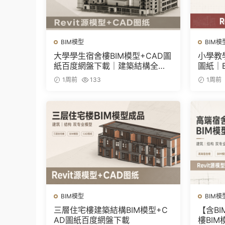
BIM模型
BIM模
大學學生宿舍樓BIM模型+CAD圖
小學教學
紙百度網盤下載｜建築結構全套R
圖紙｜
evit源文件
1周前
133
1周前
BIM模型
BIM模
三層住宅樓建築結構BIM模型+C
【含B
AD圖紙百度網盤下載
樓BI