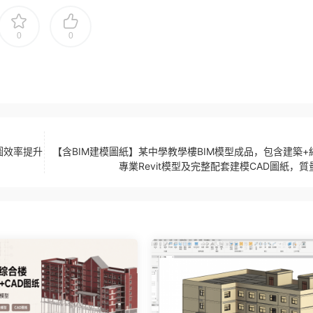
0
0
工圖效率提升
【含BIM建模圖紙】某中學教學樓BIM模型成品，包含建築+
專業Revit模型及完整配套建模CAD圖紙，質