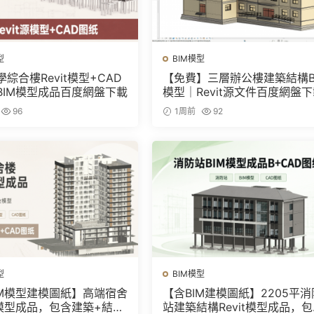
型
BIM模型
綜合樓Revit模型+CAD
【免費】三層辦公樓建築結構B
BIM模型成品百度網盤下載
模型｜Revit源文件百度網盤
96
1周前
92
型
BIM模型
IM模型建模圖紙】高端宿舍
【含BIM建模圖紙】2205平消
M模型成品，包含建築+結構
站建築結構Revit模型成品，