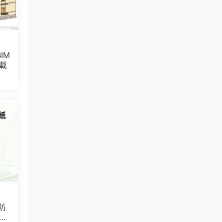
IM
下載
防
包含