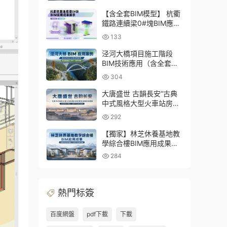
三大專業Revit模型及配套
建模CAD圖紙
【含全套BIM模型】 杭衢
鐵路連續梁0#塊BIM應用
成果｜鋼筋與預應力深化
133
施工實戰資料
泾河大橋項目施工階段
BIM技術應用（含全套
BIM模型、彙報PPT及演
304
示視頻）
大唐盛世 古韻長安”古典
中式風格大型火車站房
BIM應用及關鍵技術研發
292
（含全套BIM模型、彙報
PPT及演示視頻）
【獨家】林芝休養基地教
學綜合樓BIM應用成果
（全套資料含BIM模型、
284
彙報PPT及演示視頻）
熱門标簽
百度網盤
pdf下載
下載