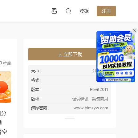
登錄
注冊
立即下載
推廣
大小：
21.70MB
格式：
rvt
版本：
Revit2011
版權：
僅供學習，請勿商用
解壓密碼：
www.bimzyw.com
間分
通
台空