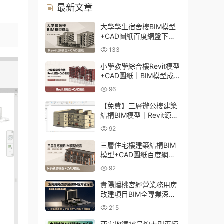
。
最新文章
大學學生宿舍樓BIM模型
+CAD圖紙百度網盤下載
｜建築結構全套Revit源文
133
件
小學教學綜合樓Revit模型
+CAD圖紙｜BIM模型成
品百度網盤下載
96
【免費】三層辦公樓建築
結構BIM模型｜Revit源文
件百度網盤下載
92
三層住宅樓建築結構BIM
模型+CAD圖紙百度網盤
下載
92
貴陽蟠桃宮經營業務用房
改建項目BIM全專業深化
資料下載：含模型、彙報
215
PPT及演示視頻