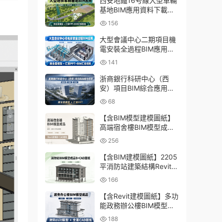
西安地鐵16号線大型車輛
基地BIM應用資料下載：
含BIM模型、彙報PPT及
156
演示視頻
大型會議中心二期項目機
電安裝全過程BIM應用資
料下載：含BIM模型、彙
141
報PPT及視頻
浙商銀行科研中心（西
安）項目BIM綜合應用資
料下載：含全套BIM模
68
型、彙報PPT
【含BIM模型建模圖紙】
高端宿舍樓BIM模型成
品，包含建築+結構兩大
256
專業Revit模型及全套建模
CAD圖紙
【含BIM建模圖紙】2205
平消防站建築結構Revit模
型成品，包含全套BIM建
166
模CAD圖紙下載
【含Revit建模圖紙】多功
能政務辦公樓BIM模型成
品，包含建築+結構+機電
188