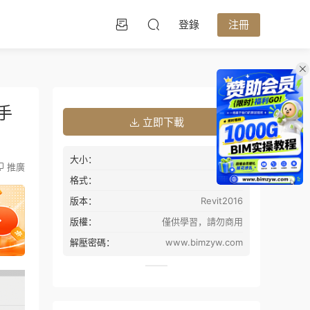
登錄
注冊
手
立即下載
大小：
60MB
推廣
格式：
rvt
版本：
Revit2016
版權：
僅供學習，請勿商用
解壓密碼：
www.bimzyw.com