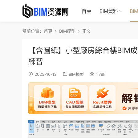
首頁
BIM資料
BI
當前位置：
首頁
BIM模型
正文
【含圖紙】小型廠房綜合樓BIM成
練習
2025-10-12
BIM模型
1.78k