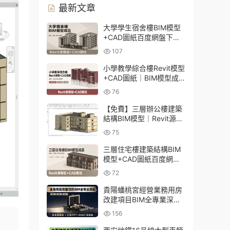
最新文章
大學學生宿舍樓BIM模型
+CAD圖紙百度網盤下載
｜建築結構全套Revit源文
107
件
小學教學綜合樓Revit模型
+CAD圖紙｜BIM模型成
品百度網盤下載
76
【免費】三層辦公樓建築
結構BIM模型｜Revit源文
件百度網盤下載
75
三層住宅樓建築結構BIM
模型+CAD圖紙百度網盤
下載
72
貴陽蟠桃宮經營業務用房
改建項目BIM全專業深化
資料下載：含模型、彙報
156
PPT及演示視頻