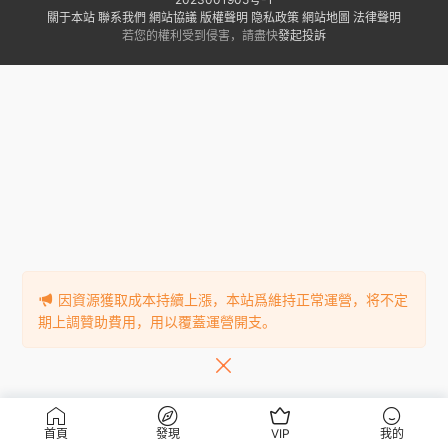
關于本站
聯系我們
網站協議
版權聲明
隐私政策
網站地圖
法律聲明
若您的權利受到侵害，請盡快
發起投訴
因資源獲取成本持續上漲，本站爲維持正常運營，将不定
期上調贊助費用，用以覆蓋運營開支。
首頁
發現
VIP
我的